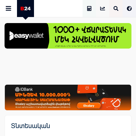
Աշխատավարձի Հաշվիչ
Տնտեսական