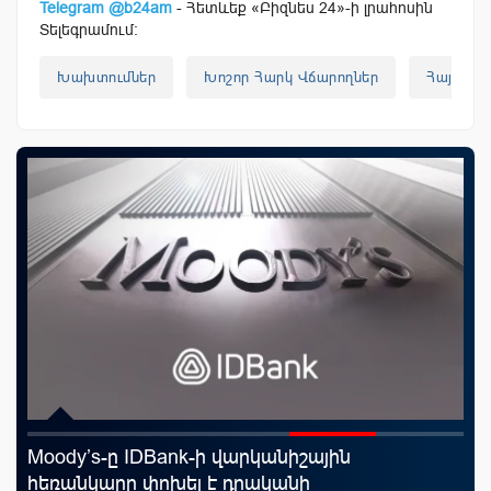
Telegram @b24am
- Հետևեք «Բիզնես 24»-ի լրահոսին
Տելեգրամում:
Խախտումներ
Խոշոր Հարկ Վճարողներ
Հայաստ
Moody’s-ը IDBank-ի վարկանիշային
Uc
հեռանկարը փոխել է դրականի
«Մ