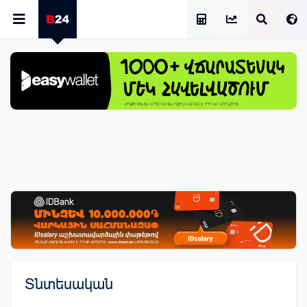
Աշխատավարձի Հաշվիչ
Տնտեսական