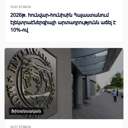
19:01 07/08/26
2026թ. հունվար-հունիսին Հայաստանում
էլեկտրաէներգիայի արտադրությունն աճել է
10%-ով
Ֆինանսական
18:57 07/08/26