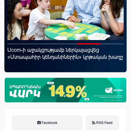
Ucom-ի աջակցությամբ ներկայացվեց
«Շ
յին
«Մտապահիր կենդանիներին» կրթական խաղը
ID
ամ
զե
Facebook
RSS Feed