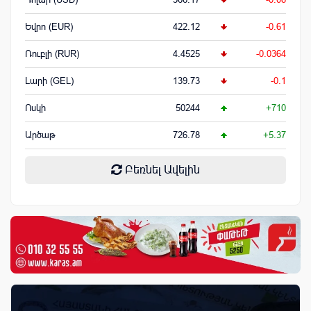
Եվրո (EUR)
422.12
-0.61
Ռուբլի (RUR)
4.4525
-0.0364
Լարի (GEL)
139.73
-0.1
Ոսկի
50244
+710
Արծաթ
726.78
+5.37
Բեռնել Ավելին