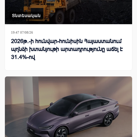
Տնտեսական
19:47 07/08/26
2026թ․-ի հունվար-հունիսին Հայաստանում
պղնձի խտանյութի արտադրությունը աճել է
31․4%-ով