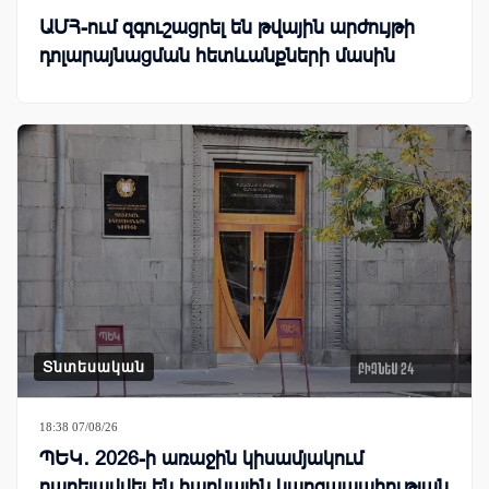
ԱՄՀ-ում զգուշացրել են թվային արժույթի
դոլարայնացման հետևանքների մասին
Տնտեսական
18:38 07/08/26
ՊԵԿ․ 2026-ի առաջին կիսամյակում
բարելավվել են հարկային կարգապահության