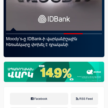
Moody’s-ը IDBank-ի վարկանիշային
Ֆա
հեռանկարը փոխել է դրականի
նե
առ
Facebook
RSS Feed