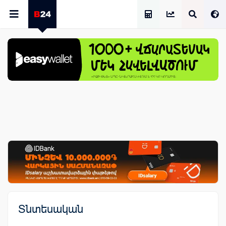
Աշխատավարձի Հաշվիչ
Տնտեսական