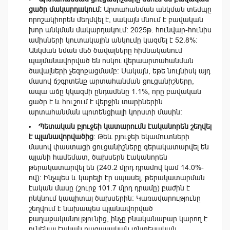
ցածր մակարդակում։
Արտահանման անկման տեմպը
որոշակիորեն մեղմվել է, սակայն մնում է բավական
խոր անկման մակարդակում։ 2025թ. հունվար-հունիս
ամիսների կուտակային անկումը կազմել է 52.8%:
Անկման նման մեծ ծավալները հիմնականում
պայմանավորված են ոսկու վերաարտահանման
ծավալների չեզոքացմամբ։ Սակայն, եթե նույնիսկ այդ
մասով ճշգրտենք արտահանման ցուցանիշները,
ապա աճը կկազմի ընդամենը 1.1%, որը բավական
ցածր է և հուշում է վերջին տարիներին
արտահանման պոտենցիալի կորստի մասին:
Պետական բյուջեի կատարումն էականորեն շեղվել
է պլանավորվածից
։ Թեև բյուջեի եկամուտների
մասով փաստացի ցուցանիշները գերակատարվել են
պլանի համեմատ, ծախսերն էականորեն
թերակատարվել են (240.2 մլրդ դրամով կամ 14.0%-
ով)։ Ինչպես և կարելի էր սպասել, թերակատարման
էական մասը (շուրջ 101.7 մլրդ դրամը) բաժին է
ընկնում կապիտալ ծախսերին։ Կառավարությունը
շեղվում է նախապես պլանավորված
քաղաքականությունից, ինչը բնականաբար կարող է
ունենալ էական բացասական տնտեսական