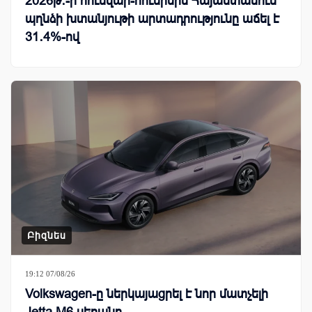
2026թ․-ի հունվար-հունիսին Հայաստանում
պղնձի խտանյութի արտադրությունը աճել է
31․4%-ով
Բիզնես
19:12 07/08/26
Volkswagen-ը ներկայացրել է նոր մատչելի
Jetta M6 սեդանը