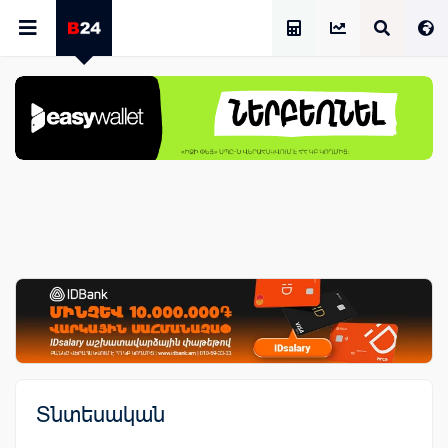
Աշխատավարձի Հաշվիչ
Տնտեսական