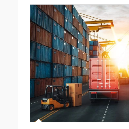
յամբ ներկայացվեց
«Շտապ հաստատեք քարտի տվ
անիներին» կրթական
IDBank-ը զգուշացնում է հյու
ամրագրման հետ կապված
զեղծարարությունների մասին