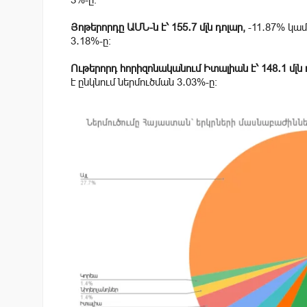
Յոթերորդը ԱՄՆ-ն է՝ 155․7 մլն դոլար,
-11․87% կամ 
3․18
%-ը։
Ութերորդ հորիզոնականում Իտալիան է՝ 148․1 մլն 
է ընկնում ներմուծման
3․03
%-ը։