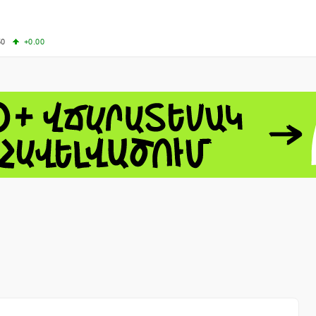
50
+0.00
50
-0.50
+4.11
61.44
-1.06
 - 13791.00
-0.12
8.00
+2.50
0
+1.43
 - 1.1521
-0.23
 - 1.3448
-0.08
NASDAQ - 26348.35
-0.06
TOPIX - 4074.93
+0.47
0.54
SSEC - 3940.04
+1.02
CAC40 - 8699.71
+0.35
- 492.1
-0.98
VER - 726.78
+5.37