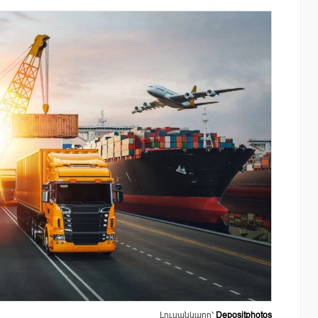
յալները»․
«Սմայլ Սվիթ»-ի զարգացման
րանոցների
ճանապարհը՝ Կոնվերս Բանկի
գործընկերությամբ
Լուսանկարը՝
Depositphotos