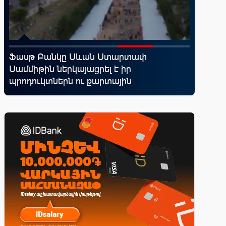
Ֆասթ Բանկը Սևան Ստարտափ
Moody’s
Սամմիթին ներկայացրել է իր
հեռանկ
պրոդուկտներն ու քարտային
առաջարկները