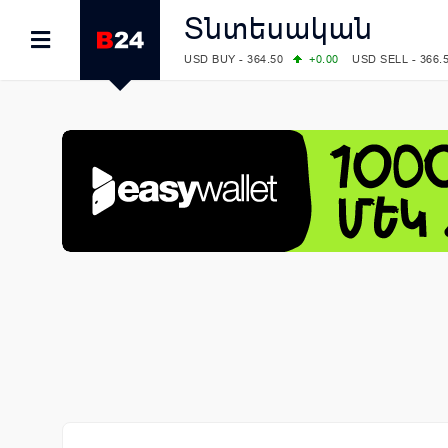
Տնտեսական
USD BUY - 364.50
+0.00
USD SELL - 366.
EUR BUY - 418.00
+0.00
EUR SELL - 424.
OIL: BRENT - 83.40
+5.25
WTI - 78.00
COMEX: GOLD - 4242.00
-0.59
SILVER - 
COMEX: PLATINUM - 1749.90
-0.91
LME: ALUMINIUM - 3184.00
-0.27
COPPER
LME: NICKEL - 17249.00
+0.09
TIN - 5526
LME: LEAD - 1877.50
-1.00
ZINC - 3643.0
FOREX: USD/JPY - 158.37
+0.44
EUR/GBP
FOREX: EUR/USD - 1.1521
-0.23
GBP/USD
STOCKS RUS: RTSI - 884.56
-1.27
STOCKS US: DOW JONES - 53885.10
-0.85
STOCKS US: S&P 500 - 7709.96
-0.18
STOCKS JAPAN: NIKKEI - 65606.71
-0.12
STOCKS CHINA: HANG SENG - 25668.03
+
STOCKS EUR: FTSE100 - 10867.89
-0.19
STOCKS EUR: DAX - 26140.13
+0.05
07/08/2026 CBA: USD - 366.17
-0.08
GBP 
07/08/2026 CBA: EURO - 422.12
-0.61
07/08/2026 CBA: GOLD - 50244
+710
SIL