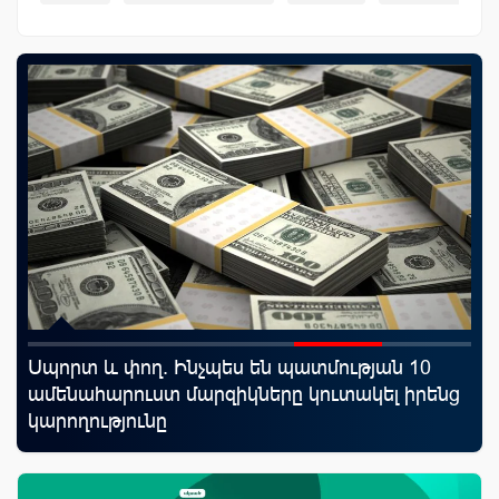
Սպորտ և փող. Ինչպես են պատմության 10
Mo
որ
ամենահարուստ մարզիկները կուտակել իրենց
հե
ման
կարողությունը