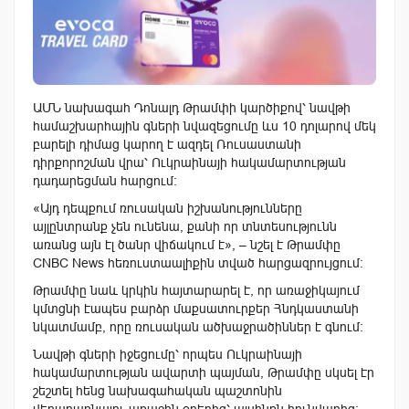
ԱՄՆ նախագահ Դոնալդ Թրամփի կարծիքով՝ նավթի
համաշխարհային գների նվազեցումը ևս 10 դոլարով մեկ
բարելի դիմաց կարող է ազդել Ռուսաստանի
դիրքորոշման վրա՝ Ուկրաինայի հակամարտության
դադարեցման հարցում։
«Այդ դեպքում ռուսական իշխանությունները
այլընտրանք չեն ունենա, քանի որ տնտեսությունն
առանց այն էլ ծանր վիճակում է», – նշել է Թրամփը
CNBC News հեռուստաալիքին տված հարցազրույցում։
Թրամփը նաև կրկին հայտարարել է, որ առաջիկայում
կմտցնի էապես բարձր մաքսատուրքեր Հնդկաստանի
նկատմամբ, որը ռուսական ածխաջրածիններ է գնում։
Նավթի գների իջեցումը՝ որպես Ուկրաինայի
հակամարտության ավարտի պայման, Թրամփը սկսել էր
շեշտել հենց նախագահական պաշտոնին
վերադառնալու առաջին օրերից՝ այսինքն հունվարից։