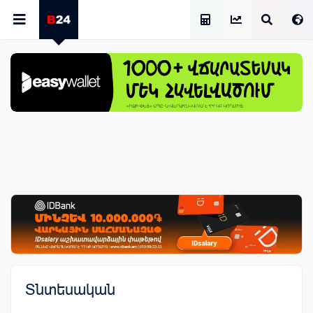
Աշխատավարձի Հաշվիչ
Տնտեսական