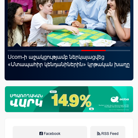
rld
Ucom-ի աջակցությամբ ներկայացվեց
Կո
«Մտապահիր կենդանիներին» կրթական խաղը
ռա
հա
նպ
Facebook
RSS Feed