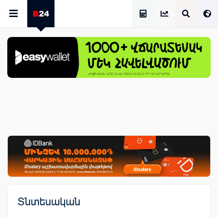
Աշխատավարձի Հաշվիչ
Տնտեսական