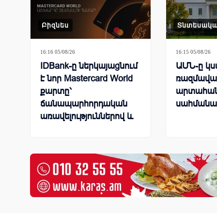
Բիզնես
Տնտեսակ
16:16 05/08/26
16:15 05/08/26
IDBank-ը ներկայացնում
ԱՄՆ-ը կ
է նոր Mastercard World
ռազմավա
քարտը՝
արտահան
ճանապարհորդական
սահմանա
առավելություններով և
հատուկ արշավով