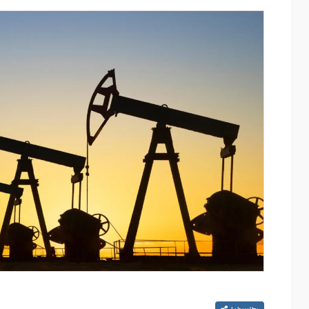
այնում են
Ucom-ը և FPWC-ն Գնիշիկում արևային
ցությունը՝
էներգիայի միջոցով կապահովեն վայրի
ծումների
բնության շուրջօրյա մշտադիտարկումը