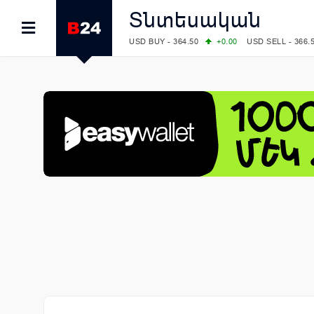
Տնտեսական
USD BUY - 364.50
+0.00
USD SELL - 366.
EUR BUY - 418.00
+0.00
EUR SELL - 425.
OIL: BRENT - 79.24
+1.23
WTI - 74.92
COMEX: GOLD - 4267.00
+3.33
SILVER - 
COMEX: PLATINUM - 1765.90
-0.21
LME: ALUMINIUM - 3184.00
-0.27
COPPER
LME: NICKEL - 17249.00
+0.09
TIN - 5526
LME: LEAD - 1877.50
-1.00
ZINC - 3643.0
FOREX: USD/JPY - 157.68
+0.12
EUR/GBP
FOREX: EUR/USD - 1.1548
+0.11
GBP/USD
STOCKS RUS: RTSI - 895.93
+1.68
STOCKS US: DOW JONES - 54349.12
+0.4
STOCKS US: S&P 500 - 7723.55
-0.17
STOCKS JAPAN: NIKKEI - 66300.44
+3.66
STOCKS CHINA: HANG SENG - 25915.82
+
STOCKS EUR: FTSE100 - 10888.30
+0.08
STOCKS EUR: DAX - 26126.30
-0.29
05/08/2026 CBA: USD - 366.14
-0.87
GBP 
05/08/2026 CBA: EURO - 422.56
+0.06
05/08/2026 CBA: GOLD - 48078
+547
SIL