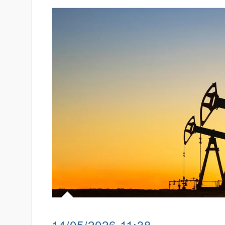
ցությամբ կայացել է
Կոնվերս Բանկը և Visa-ն ընդլ
տանիշի թեմայով
ռազմավարական համագործակ
նոր հաճախորդակենտրոն լու
զարգացման նպատակով