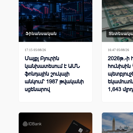
Ֆինանսական
Տնտեսակ
17:15 05/08/26
16:47 05/08/26
Մայքլ Բյուրին
2026թ.-ի 
կանխատեսում է ԱՄՆ
հունիսին
ֆոնդային շուկայի
պետբյուջ
անկում՝ 1987 թվականի
եկամուտն
սցենարով
1,643 մլր