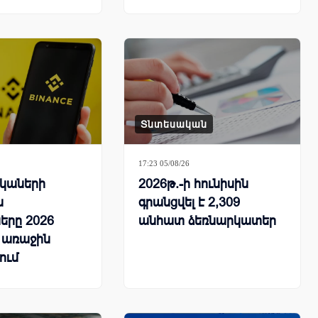
գործառույթի
պատճառով
Տնտեսական
17:23 05/08/26
ւկաների
2026թ.-ի հունիսին
ն
գրանցվել է 2,309
ները 2026
անհատ ձեռնարկատեր
 առաջին
ում