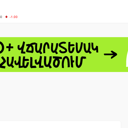
50
-1.00
00
-0.50
+0.54
62.10
+3.40
 - 13791.00
-0.12
8.00
+2.50
0
+1.43
 - 1.1548
+0.11
 - 1.3459
+0.04
9
NASDAQ - 26363.44
-0.83
TOPIX - 4046.17
+2.13
0.24
SSEC - 3878.43
+1.47
CAC40 - 8669.30
+0.03
- 493.12
-0.21
VER - 692
+8.03