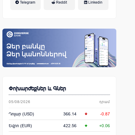
Telegram
Reddit
Linkedin
կենսաթոշակային համակարգ
Փոխարժեքներ և Գներ
05/08/2026
դրամ
Դոլար (USD)
366.14
-0.87
Եվրո (EUR)
422.56
+0.06