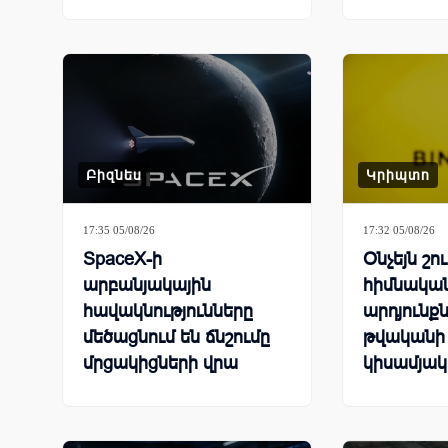
Բիզնես
Կրիպտո
17:35 05/08/26
17:32 05/08/26
SpaceX-ի
Օնչեյն շո
արբանյակային
հիմնակա
հավակնությունները
արդյունք
մեծացնում են ճնշումը
թվականի
մրցակիցների վրա
կիսամյակ