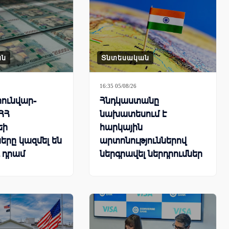
ան
Տնտեսական
16:35 05/08/26
հունվար-
Հնդկաստանը
 ՀՀ
նախատեսում է
եի
հարկային
երը կազմել են
արտոնություններով
դ դրամ
ներգրավել ներդրումներ