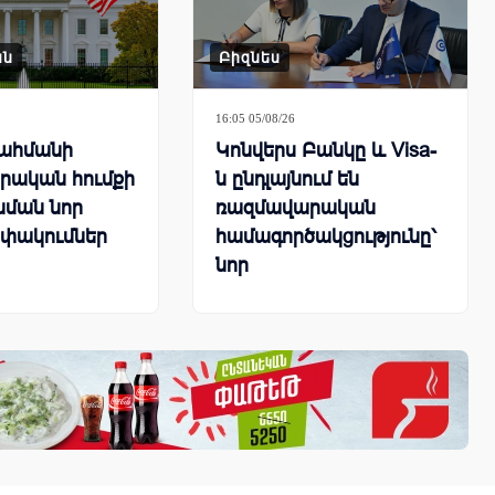
ան
Բիզնես
16:05 05/08/26
սահմանի
Կոնվերս Բանկը և Visa-
րական հումքի
ն ընդլայնում են
ման նոր
ռազմավարական
փակումներ
համագործակցությունը՝
նոր
հաճախորդակենտրոն
լուծումների զարգացման
նպատակով