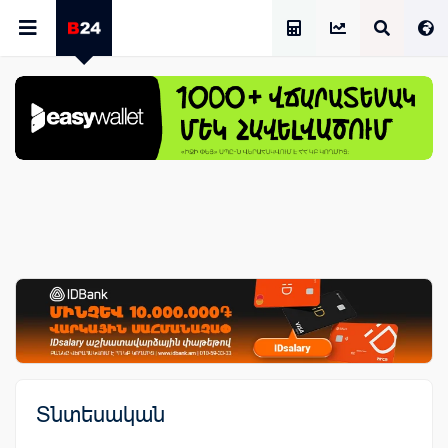
Աշխատավարձի Հաշվիչ
Տնտեսական