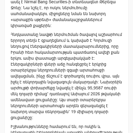
ասել է Nirmal Bang Securities-ի տնտեսագետ Թերեզա
Ջոնը։ Նա նշել է, որ ոսկու ներմուծումը
սահմանափակելու միջոցները նման են նախորդ
«արտաքին սթրեսի» ժամանակաշրջաններում
կիրառված քայլերին։
Հնդկաստանը նավթի ներմուծման ծավալով աշխարհում
երրորդ տեղն է զբաղեցնում և կախված է Հորմուզի
նեղուցով էներգակիրների մատակարարումներից, որը
Իրանի հետ հակամարտության պատճառով ավելի քան
երկու ամիս փաստացի արգելափակված է։
Էներգակիրների գների աճը հանգեցրել է երկրից
օտարերկրյա ներդրումների զգալի արտահոսքի
ավելացման, ինչը ճնշում է գործադրել ռուփու վրա․ այն
իջել է ռեկորդային նվազագույն մակարդակի։ Նախօրեին
արժույթի փոխարժեքը նվազել է մինչև 95,9587 ռուփի
մեկ դոլարի դիմաց՝ դառնալով Ասիայում 2026 թվականի
ամենավատ ցուցանիշը։ Այս տարի օտարերկրյա
ներդրումների արտահոսքն արդեն գերազանցել է
նախորդ տարվա ռեկորդային՝ 19 միլիարդ դոլարի
ցուցանիշը։
Իշխանությունները համարում են, որ ոսկին և
կենցաղային էլեկտրոնիկան առաջին անհրաժեշտության