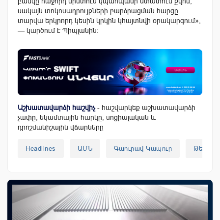
բանկը հաջորդ նիստում կպահպանի ստատուս քվոն,
սակայն տոկոսադրույքների բարձրացման հարցը
տարվա երկրորդ կեսին կրկին կհայտնվի օրակարգում»,
— կարծում է Պիպլանին։
Աշխատավարձի հաշվիչ
- հաշվարկեք աշխատավարձի
չափը, եկամտային հարկը, սոցիալական և
դրոշմանիշային վճարները
Headlines
ԱՄՆ
Գաուրավ Կապուր
Թերեզա