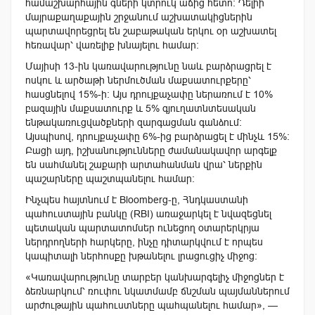
համաշխարհային գների կտրուկ աճից հետո։ Դելիի
մայրաքաղաքային շրջանում աշխատակիցներին
պարտավորեցրել են շաբաթական երկու օր աշխատել
հեռավար՝ վառելիք խնայելու համար։
Մայիսի 13-ին կառավարությունը նաև բարձրացրել է
ոսկու և արծաթի ներմուծման մաքսատուրքերը՝
հասցնելով 15%-ի։ Այս դրույքաչափը ներառում է 10%
բազային մաքսատուրք և 5% գյուղատնտեսական
ենթակառուցվածքների զարգացման գանձում։
Այսպիսով, դրույքաչափը 6%-ից բարձրացել է մինչև 15%։
Բացի այդ, իշխանությունները ժամանակավոր արգելք
են սահմանել շաքարի արտահանման վրա՝ ներքին
պաշարները պաշտպանելու համար։
Ինչպես հայտնում է Bloomberg-ը, Հնդկաստանի
պահուստային բանկը (RBI) առաջարկել է նվազեցնել
պետական պարտատոմսեր ունեցող օտարերկրյա
ներդրողների հարկերը, ինչը դիտարկվում է որպես
կապիտալի ներհոսքը խթանելու լրացուցիչ միջոց։
«Կառավարությունը տարբեր կանխարգելիչ միջոցներ է
ձեռնարկում՝ ռուփու նկատմամբ ճնշման պայմաններում
արժութային պահուստները պահպանելու համար», —