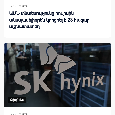
17:46 07/08/26
ԱՄՆ տնտեսությունը հուլիսին
անսպասելիորեն կորցրել է 23 հազար
աշխատատեղ
Բիզնես
17:25 07/08/26