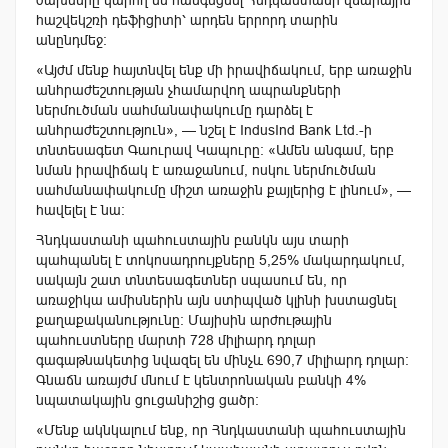
ծախսերը կարող են հանգեցնել Հնդկաստանի վճարային
հաշվեկշռի դեֆիցիտի՝ արդեն երրորդ տարին
անընդմեջ։
«Այժմ մենք հայտնվել ենք մի իրավիճակում, երբ առաջին
անհրաժեշտության չհամարվող ապրանքների
ներմուծման սահմանափակումը դարձել է
անհրաժեշտություն», — նշել է IndusInd Bank Ltd.-ի
տնտեսագետ Գաուրավ Կապուրը։ «Ամեն անգամ, երբ
նման իրավիճակ է առաջանում, ոսկու ներմուծման
սահմանափակումը միշտ առաջին քայլերից է լինում», —
հավելել է նա։
Հնդկաստանի պահուստային բանկն այս տարի
պահպանել է տոկոսադրույքները 5,25% մակարդակում,
սակայն շատ տնտեսագետներ սպասում են, որ
առաջիկա ամիսներին այն ստիպված կլինի խստացնել
քաղաքականությունը։ Մայիսին արժութային
պահուստները մարտի 728 միլիարդ դոլար
գագաթնակետից նվազել են մինչև 690,7 միլիարդ դոլար։
Գնաճն առայժմ մնում է կենտրոնական բանկի 4%
նպատակային ցուցանիշից ցածր։
«Մենք ակնկալում ենք, որ Հնդկաստանի պահուստային