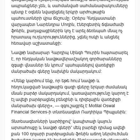
ապրանքներ չեն, և սահմանված սահմանափակումները
պետք է օգնեն նվազեցնել երկրի արժութային
պահուստների վրա ճնշումը։ Օրերս Հնդկաստանի
վարչապետ Նարենդրա Մոդին, էներգետիկ ճգնաժամի
ֆոնին, քաղաքացիներին կոչ է արել ձեռնպահ մնալ ոչ
հրատապ ուղևորություններից, չգնել ոսկի և անցնել
հեռավար աշխատանքի։
Նավթի նախարար Հարդիպ Սինգհ Պուրին հայտարարել
է, որ հնդկական նավթավերամշակող գործարանները
զգալի վնասներ են կրում՝ պահպանելով վառելիքի
մանրածախ գները նախկին մակարդակում։
«Մենք կարծում ենք, որ եթե հում նավթի և
հեղուկացված նավթային գազի գները երկար ժամանակ
մնան բարձր մակարդակում, կառավարությունը կարող է
էլ ավելի բարձրացնել բենզինի և դիզելային վառելիքի
մանրածախ գները», — զգուշացրել է Motilal Oswal
Financial Services-ի տնտեսագետ Ռադհիկա Պիպլանին։
Տնտեսագետների կարծիքով՝ կապիտալի կայուն
արտահոսքը և նավթի գների՝ մեկ բարելի դիմաց ավելի
քան 100 դոլարի բարձրացման ֆոնին աճող ներմուծման