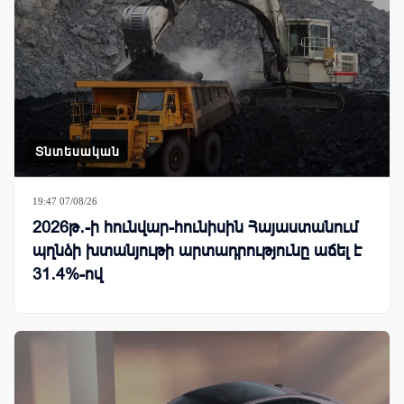
Տնտեսական
19:47 07/08/26
2026թ․-ի հունվար-հունիսին Հայաստանում
պղնձի խտանյութի արտադրությունը աճել է
31․4%-ով