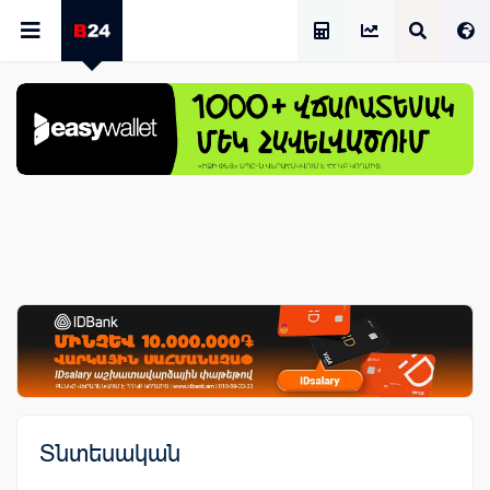
Աշխատավարձի Հաշվիչ
Տնտեսական