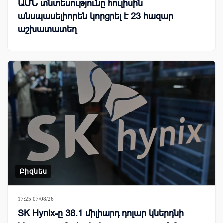
ԱՄՆ տնտեսությունը հուլիսին
անսպասելիորեն կորցրել է 23 հազար
աշխատատեղ
Բիզնես
17:25 07/08/26
SK Hynix-ը 38.1 միլիարդ դոլար կներդնի