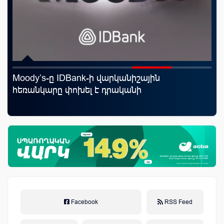
Moody’s-ը IDBank-ի վարկանիշային
Uc
յին
հեռանկարը փոխել է դրականի
«Մ
Facebook
RSS Feed