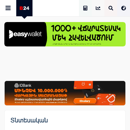
Աշխատավարձի Հաշվիչ
Տնտեսական