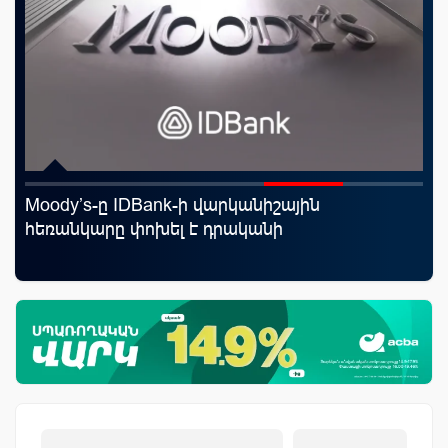
Moody’s-ը IDBank-ի վարկանիշային
«Շ
աղը
հեռանկարը փոխել է դրականի
ID
ամ
զե