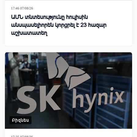
17:46 07/08/26
ԱՄՆ տնտեսությունը հուլիսին
անսպասելիորեն կորցրել է 23 հազար
աշխատատեղ
Բիզնես