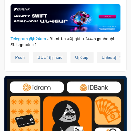
Telegram @b24am
- Հետևեք «Բիզնես 24»-ի լրահոսին
Տելեգրամում:
Push
ԱՄԷ Դիրհամ
Արծաթ
Արծաթի Գին