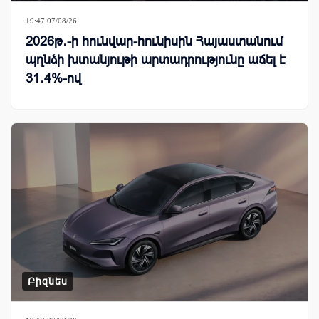
19:47 07/08/26
2026թ․-ի հունվար-հունիսին Հայաստանում
պղնձի խտանյութի արտադրությունը աճել է
31․4%-ով
Բիզնես