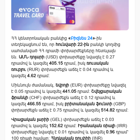
ՀՀ կենտրոնական բանկից
«
Բիզնես 24
»
-ին
տեղեկացնում են, որ
հունվարի 22-ին
բանկի կողմից
սահմանված ՀՀ դրամի փոխարժեքները հետևյալն
են.
ԱՄՆ դոլարի
(USD) փոխարժեքը նվազել է 0.27
դրամով և կազմել
405.15
դրամ, իսկ
ռուսական
ռուբլու
(RUR) փոխարժեքն աճել է 0.04 դրամով և
կազմել
4.62
դրամ:
Միևնույն ժամանակ,
եվրոյի
(EUR) փոխարժեքը նվազել
է 0.05 դրամով և կազմել
441.05
դրամ:
Շվեյցարական
ֆրանկի
(CHF) փոխարժեքն աճել է 0.12 դրամով և
կազմել
466.55
դրամ, իսկ
բրիտանական ֆունտի
(GBP)
փոխարժեքն աճել է 0.75 դրամով և կազմել
514.82
դրամ:
Վրացական լարիի
(GEL) փոխարժեքն աճել է 0.03
դրամով և կազմել
152.62
դրամ:
Իրանական ռիալի
(IRR)
փոխարժեքը նվազել է 0.01 դրամով և կազմել
0.96
դրամ՝
100 ռիալի համար:
Հնդկական ռուփիի
(INR)