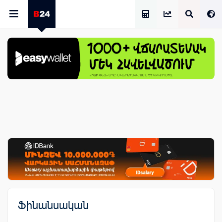
Աշխատավարձի Հաշվիչ
Ֆինանսական