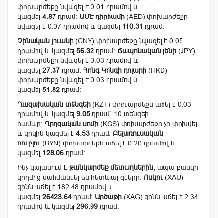
փոխարժեքը նվազել է 0.01 դրամով և
կազմել
4.87
դրամ:
ԱՄԷ դիրհամի
(AED) փոխարժեքը
նվազել է 0.07 դրամով և կազմել
110.31
դրամ:
Չինական յուանի
(CNY) փոխարժեքը նվազել է 0.05
դրամով և կազմել
56.32
դրամ:
Ճապոնական յենի
(JPY)
փոխարժեքը նվազել է 0.03 դրամով և
կազմել
27.37
դրամ:
Հոնգ Կոնգի դոլարի
(HKD)
փոխարժեքը նվազել է 0.03 դրամով և
կազմել
51.82
դրամ:
Ղազախական տենգեի
(KZT) փոխարժեքն աճել է 0.03
դրամով և կազմել
9.05
դրամ` 10 տենգեի
համար:
Ղրղզական սոմի
(KGS) փոխարժեքը չի փոխվել
և կրկին կազմել է
4.53
դրամ:
Բելառուսական
ռուբլու
(BYN) փոխարժեքն աճել է 0.20 դրամով և
կազմել
128.06
դրամ:
Ինչ կայանում է
թանկարժեք մետաղներին,
ապա բանկի
կողմից սահմանվել են հետևյալ գները.
Ոսկու
(XAU)
գինն աճել է 182.48 դրամով և
կազմել
26423.64
դրամ:
Արծաթի
(XAG) գինն աճել է 2.34
դրամով և կազմել
296.99
դրամ: