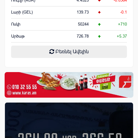
Ռուբլի (RUR)
4.4525
-0.0364
Լարի (GEL)
139.73
-0.1
Ոսկի
50244
+710
Արծաթ
726.78
+5.37
Բեռնել Ավելին