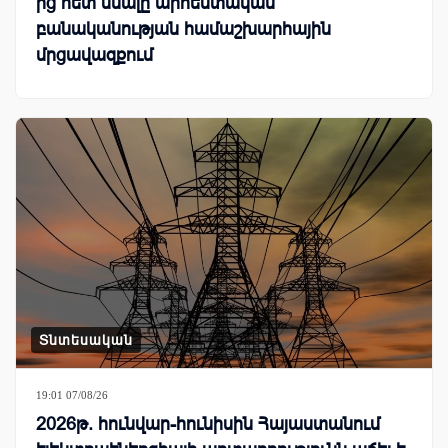
ից հետ մնալը արհեստական
բանականության համաշխարհային
մրցավազքում
Տնտեսական
19:01 07/08/26
2026թ. հունվար-հունիսին Հայաստանում