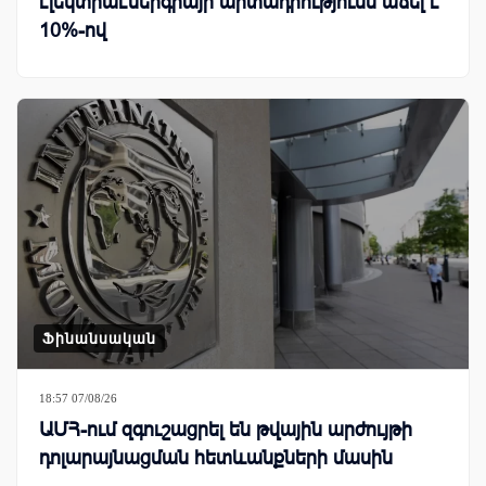
էլեկտրաէներգիայի արտադրությունն աճել է
10%-ով
Ֆինանսական
18:57 07/08/26
ԱՄՀ-ում զգուշացրել են թվային արժույթի
դոլարայնացման հետևանքների մասին