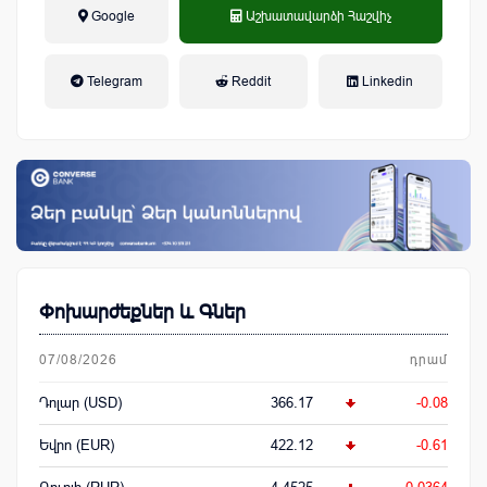
Google
Աշխատավարձի Հաշվիչ
եկամտային հարկ, կուտակային
Telegram
Reddit
Linkedin
կենսաթոշակային համակարգ
Փոխարժեքներ և Գներ
07/08/2026
դրամ
Դոլար (USD)
366.17
-0.08
Եվրո (EUR)
422.12
-0.61