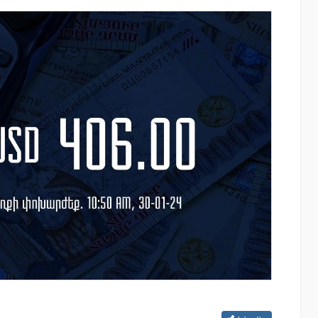
այացվեց
«Շտապ հաստատեք քարտի տվյալները»
» կրթական
IDBank-ը զգուշացնում է հյուրանոցների
ամրագրման հետ կապված
զեղծարարությունների մասին