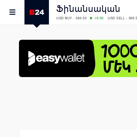
Ֆինանսական
USD BUY - 364.50
+0.00
USD SELL - 366.
EUR BUY - 419.00
+1.00
EUR SELL - 425.
OIL: BRENT - 82.38
-1.22
WTI - 78.18
COMEX: GOLD - 4340.70
+2.33
SILVER - 
COMEX: PLATINUM - 1759.60
+0.55
LME: ALUMINIUM - 3184.00
-0.27
COPPER
LME: NICKEL - 17249.00
+0.09
TIN - 5526
LME: LEAD - 1877.50
-1.00
ZINC - 3643.0
FOREX: USD/JPY - 157.76
-0.39
EUR/GBP
FOREX: EUR/USD - 1.1558
+0.32
GBP/USD
STOCKS RUS: RTSI - 874.64
-1.12
STOCKS US: DOW JONES - 54036.93
+0.2
STOCKS US: S&P 500 - 7757.64
+0.62
STOCKS JAPAN: NIKKEI - 65606.71
-0.12
STOCKS CHINA: HANG SENG - 25668.03
+
STOCKS EUR: FTSE100 - 10901.09
+0.31
STOCKS EUR: DAX - 26319.45
+0.69
07/08/2026 CBA: USD - 366.17
-0.08
GBP 
07/08/2026 CBA: EURO - 422.12
-0.61
07/08/2026 CBA: GOLD - 50244
+710
SIL