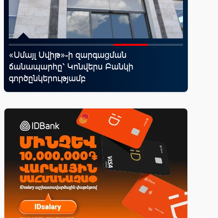
․
«Սմայլ Սվիթ»-ի զարգացման
Ֆասթ Բ
ճանապարհը՝ Կոնվերս Բանկի
Սամմիթի
գործընկերությամբ
պրոդուկ
առաջար