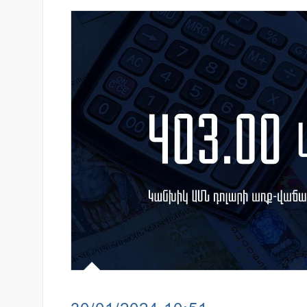
-հունիսին Հայաստանի
Ucom-ի աջակցությամբ ներկ
րդակցական
«Մտապահիր կենդանիներին
 մուծած հարկերի
խաղը
6%-ով