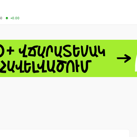
50
+0.00
00
+0.50
+0.23
63.33
+3.08
 - 13791.00
-0.12
8.00
+2.50
0
+1.43
 - 1.1558
+0.32
 - 1.3488
+0.30
8
NASDAQ - 26690.62
+1.30
TOPIX - 4074.93
+0.47
0.54
SSEC - 3940.04
+1.02
CAC40 - 8714.93
+0.17
- 492.1
-0.98
VER - 726.78
+5.37