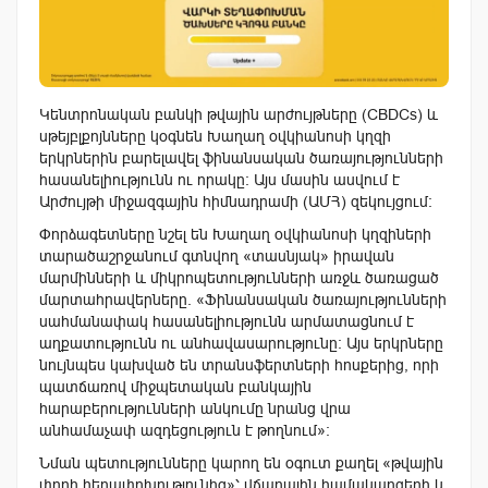
Կենտրոնական բանկի թվային արժույթները (CBDCs) և
սթեյբլքոյնները կօգնեն Խաղաղ օվկիանոսի կղզի
երկրներին բարելավել ֆինանսական ծառայությունների
հասանելիությունն ու որակը: Այս մասին ասվում է
Արժույթի միջազգային հիմնադրամի (ԱՄՀ) զեկույցում։
Փորձագետները նշել են Խաղաղ օվկիանոսի կղզիների
տարածաշրջանում գտնվող «տասնյակ» իրավան
մարմինների և միկրոպետությունների առջև ծառացած
մարտահրավերները. «Ֆինանսական ծառայությունների
սահմանափակ հասանելիությունն արմատացնում է
աղքատությունն ու անհավասարությունը: Այս երկրները
նույնպես կախված են տրանսֆերտների հոսքերից, որի
պատճառով միջպետական ​​բանկային
հարաբերությունների անկումը նրանց վրա
անհամաչափ ազդեցություն է թողնում»:
Նման պետությունները կարող են օգուտ քաղել «թվային
փողի հեղափոխությունից»՝ վճարային համակարգերի և