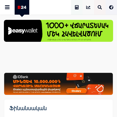
Աշխատավարձի Հաշվիչ
Ֆինանսական