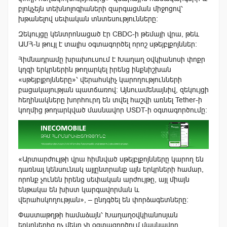
բլոկչեյն տեխնոլոգիաների զարգացման միջոցով՝
խթանելով սեփական տնտեսությունները։
Զեկույցը կենտրոնացած էր CBDC-ի թեմայի վրա, թեև
ԱՄՀ-ն թույլ է տալիս օգտագործել որոշ սթեյբլքոյններ:
Հիմնադրամը խրախուսում է Խաղաղ օվկիանոսի փոքր
կղզի երկրներին թողարկել իրենց ինքնիշխան
«սթեյբլքոյնները»՝ վերահսկիչ կարողությունների
բացակայության պատճառով: Այնուամենայնիվ, զեկույցի
հեղինակները խորհուրդ են տվել հաշվի առնել Tether-ի
կողմից թողարկված մասնավոր USDT-ի օգտագործումը:
«Արտարժույթի վրա հիմնված սթեյբլքոյնները կարող են
դառնալ կենսունակ այլընտրանք այն երկրների համար,
որոնք չունեն իրենց սեփական արժույթը, այլ միայն
ենթակա են խիստ կարգավորման և
վերահսկողության», – ընդգծել են փորձագետները:
Փաստաթղթի համաձայն՝ Խաղաղօվկիանոսյան
երկրներից ոչ մեկը չի օգտագործում մասնավոր