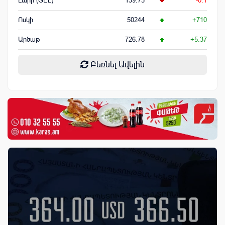
Լարի (GEL)
139.73
-0.1
Ոսկի
50244
+710
Արծաթ
726.78
+5.37
Բեռնել Ավելին