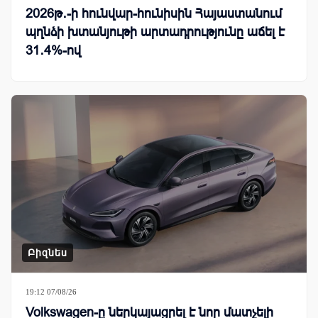
2026թ․-ի հունվար-հունիսին Հայաստանում
պղնձի խտանյութի արտադրությունը աճել է
31․4%-ով
Բիզնես
19:12 07/08/26
Volkswagen-ը ներկայացրել է նոր մատչելի