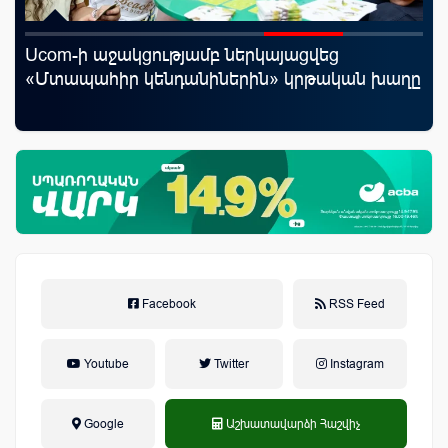
Ucom-ի աջակցությամբ ներկայացվեց
Ֆա
«Մտապահիր կենդանիներին» կրթական խաղը
նե
առ
Facebook
RSS Feed
Youtube
Twitter
Instagram
Google
Աշխատավարձի Հաշվիչ