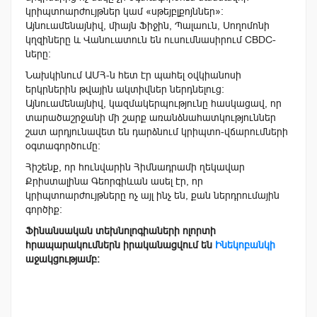
կրիպտոարժույթներ կամ «սթեյբլքոյններ»։
Այնուամենայնիվ, միայն Ֆիջին, Պալաուն, Սողոմոնի
կղզիները և Վանուատուն են ուսումնասիրում CBDC-
ները:
Նախկինում ԱՄՀ-ն հետ էր պահել օվկիանոսի
երկրներին թվային ակտիվներ ներդնելուց:
Այնուամենայնիվ, կազմակերպությունը հասկացավ, որ
տարածաշրջանի մի շարք առանձնահատկություններ
շատ արդյունավետ են դարձնում կրիպտո-վճարումների
օգտագործումը։
Հիշենք, որ հունվարին Հիմնադրամի ղեկավար
Քրիստալինա Գեորգիևան ասել էր, որ
կրիպտոարժույթները ոչ այլ ինչ են, քան ներդրումային
գործիք։
Ֆինանսական տեխնոլոգիաների ոլորտի
հրապարակումներն իրականացվում են
Ինեկոբանկի
աջակցությամբ։