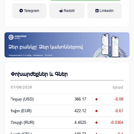
եկամտային հարկ, կուտակային
Telegram
Reddit
Linkedin
կենսաթոշակային համակարգ
Փոխարժեքներ և Գներ
07/08/2026
դրամ
Դոլար (USD)
366.17
-0.08
Եվրո (EUR)
422.12
-0.61
Ռուբլի (RUR)
4.4525
-0.0364