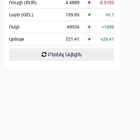
Ռուբլի (RUR)
4.4889
-0.0152
Լարի (GEL)
139.83
+0.1
Ոսկի
49534
+1456
Արծաթ
721.41
+29.41
Բեռնել Ավելին