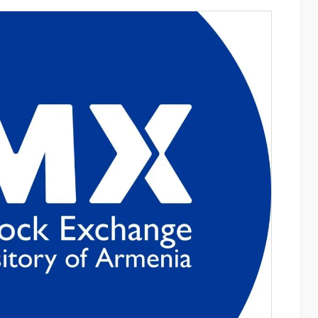
 Mastercard
Սպորտ և փող. Ինչպես են պատմության
դական
10 ամենահարուստ մարզիկները կուտակ
ւկ արշավով
իրենց կարողությունը