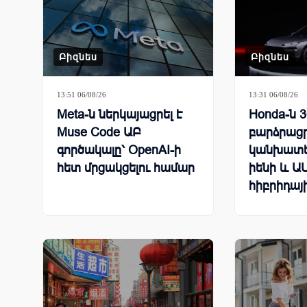
Բիզնես
Բիզնես
13:51 06/08/26
13:31 06/08/26
Meta-ն ներկայացրել է
Honda-ն 
Muse Code ԱԲ
բարձրացրե
գործակալը՝ OpenAI-ի
կանխատես
հետ մրցակցելու համար
իենի և Ա
հիբրիդայ
ավտոմեք
բարձր պ
շնորհիվ