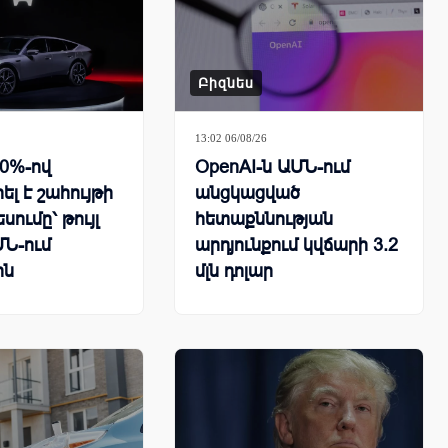
Բիզնես
13:02 06/08/26
30%-ով
OpenAI-ն ԱՄՆ-ում
լ է շահույթի
անցկացված
ումը՝ թույլ
հետաքննության
ՄՆ-ում
արդյունքում կվճարի 3.2
ին
մլն դոլար
ենաների
ահանջարկի