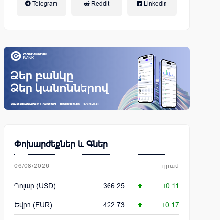
Telegram
Reddit
Linkedin
կենսաթոշակային համակարգ
Փոխարժեքներ և Գներ
06/08/2026
դրամ
Դոլար (USD)
366.25
+0.11
Եվրո (EUR)
422.73
+0.17