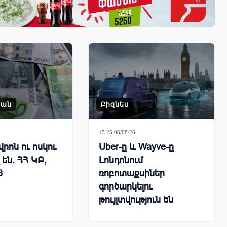
կան
Բիզնես
15:25 06/08/26
վրոն ու ոսկու
Uber-ը և Wayve-ը
 են. ՀՀ ԿԲ,
Լոնդոնում
6
ռոբոտաքսիներ
գործարկելու
թույլտվություն են
ստացել