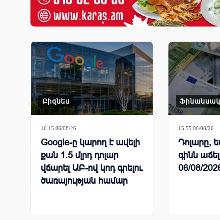
Բիզնես
Ֆինանսա
16:15 06/08/26
15:55 06/08/26
Google-ը կարող է ավելի
Դոլարը, ե
քան 1.5 մլրդ դոլար
գինն աճել
վճարել ԱԲ-ով կոդ գրելու
06/08/202
ծառայության համար