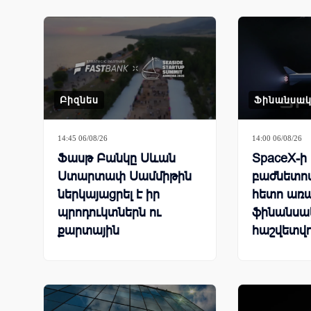
Բիզնես
Ֆինանսա
14:45 06/08/26
14:00 06/08/26
Ֆասթ Բանկը Սևան
SpaceX-ի
Ստարտափ Սամմիթին
բաժնետոմ
ներկայացրել է իր
հետո առ
պրոդուկտներն ու
ֆինանսա
քարտային
հաշվետվո
առաջարկները
նվազել են