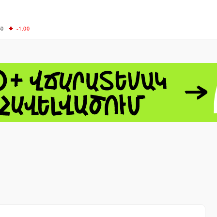
50
-1.00
00
-0.50
+0.54
62.10
+3.40
 - 13791.00
-0.12
8.00
+2.50
0
+1.43
 - 1.1548
+0.11
 - 1.3459
+0.04
9
NASDAQ - 26363.44
-0.83
TOPIX - 4055.85
+0.24
1.49
SSEC - 3900.35
+0.57
CAC40 - 8669.30
+0.03
- 493.08
-0.04
LVER - 721.41
+29.41