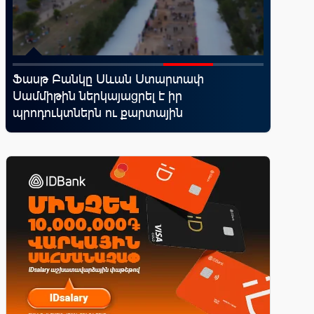
Ֆասթ Բանկը Սևան Ստարտափ
Կոնվերս
ել
Սամմիթին ներկայացրել է իր
ռազմավ
պրոդուկտներն ու քարտային
նոր հաճ
առաջարկները
զարգաց