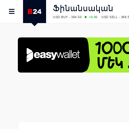
Ֆինանսական
USD BUY - 364.50
+0.00
USD SELL - 366.
EUR BUY - 418.00
+0.00
EUR SELL - 425.
OIL: BRENT - 79.24
+1.23
WTI - 74.92
COMEX: GOLD - 4267.00
+3.33
SILVER - 
COMEX: PLATINUM - 1765.90
-0.21
LME: ALUMINIUM - 3184.00
-0.27
COPPER
LME: NICKEL - 17249.00
+0.09
TIN - 5526
LME: LEAD - 1877.50
-1.00
ZINC - 3643.0
FOREX: USD/JPY - 157.68
+0.12
EUR/GBP
FOREX: EUR/USD - 1.1548
+0.11
GBP/USD
STOCKS RUS: RTSI - 895.93
+1.68
STOCKS US: DOW JONES - 54349.12
+0.4
STOCKS US: S&P 500 - 7723.55
-0.17
STOCKS JAPAN: NIKKEI - 65683.26
-0.93
STOCKS CHINA: HANG SENG - 25530.28
-
STOCKS EUR: FTSE100 - 10888.30
+0.08
STOCKS EUR: DAX - 26126.30
-0.29
06/08/2026 CBA: USD - 366.25
+0.11
GBP 
06/08/2026 CBA: EURO - 422.73
+0.17
06/08/2026 CBA: GOLD - 49534
+1456
SI