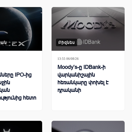
կան
Բիզնես
13:55 06/08/26
Moody’s-ը IDBank-ի
սերը IPO-ից
վարկանիշային
աջին
հեռանկարը փոխել է
կան
դրականի
ւթյունից հետո
 13.6%-ով