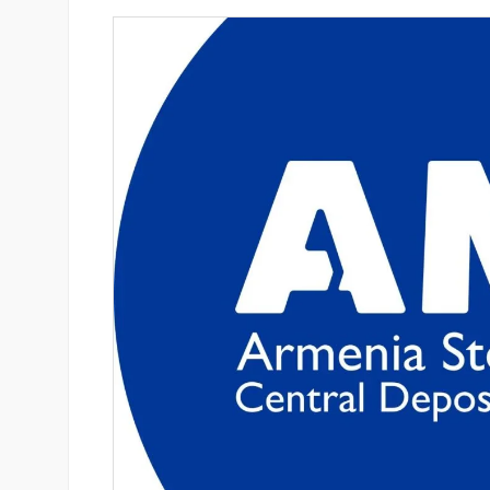
-ի վարկանիշային
IDBank-ը ներկայացնում է նոր
 է դրականի
World քարտը՝ ճանապարհոր
առավելություններով և հատո