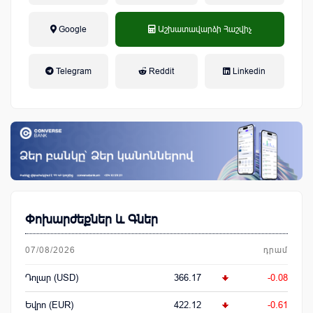
Google
Աշխատավարձի Հաշվիչ
եկամտային հարկ, կուտակային
Telegram
Reddit
Linkedin
կենսաթոշակային համակարգ
Փոխարժեքներ և Գներ
07/08/2026
դրամ
Դոլար (USD)
366.17
-0.08
Եվրո (EUR)
422.12
-0.61