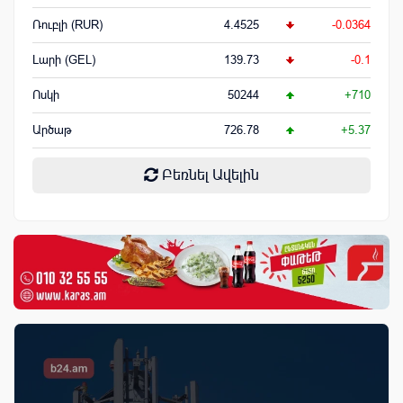
Ռուբլի (RUR)
4.4525
-0.0364
Լարի (GEL)
139.73
-0.1
Ոսկի
50244
+710
Արծաթ
726.78
+5.37
Բեռնել Ավելին