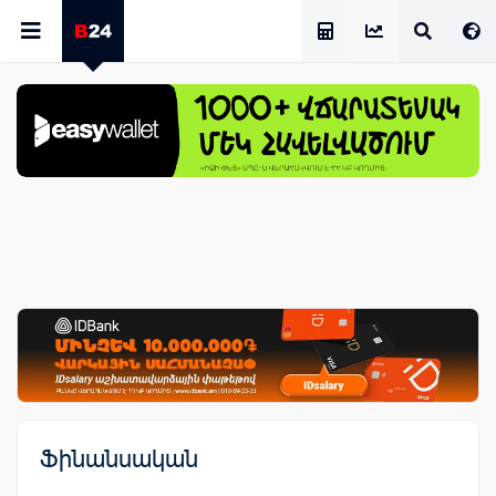
Աշխատավարձի Հաշվիչ
Ֆինանսական