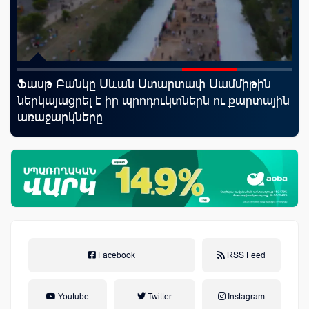
Ֆասթ Բանկը Սևան Ստարտափ Սամմիթին
Uc
ներկայացրել է իր պրոդուկտներն ու քարտային
«Մ
առաջարկները
Facebook
RSS Feed
Youtube
Twitter
Instagram