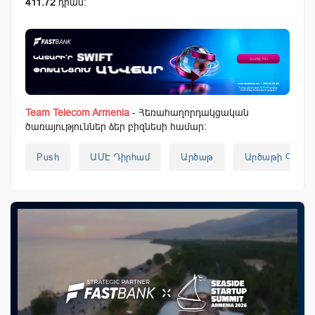
411.72
դրամ:
Team Telecom Armenia
- Հեռահաղորդակցական
ծառայություններ ձեր բիզնեսի համար:
Push
ԱՄԷ Դիրհամ
Արծաթ
Արծաթի Գին