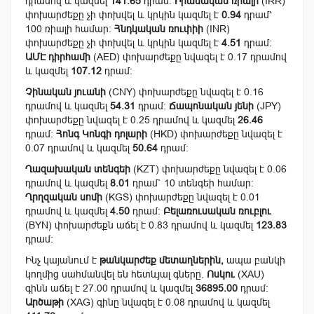
դրամով և կազմել
141.65
դրամ:
Իրանական ռիալի
(IRR)
փոխարժեքը չի փոխվել և կրկին կազմել է
0.94
դրամ՝
100 ռիալի համար:
Հնդկական ռուփիի
(INR)
փոխարժեքը չի փոխվել և կրկին կազմել է
4.51
դրամ:
ԱՄԷ դիրհամի
(AED) փոխարժեքը նվազել է 0.17 դրամով
և կազմել
107.12
դրամ:
Չինական յուանի
(CNY) փոխարժեքը նվազել է 0.16
դրամով և կազմել
54.31
դրամ:
Ճապոնական յենի
(JPY)
փոխարժեքը նվազել է 0.25 դրամով և կազմել
26.46
դրամ:
Հոնգ Կոնգի դոլարի
(HKD) փոխարժեքը նվազել է
0.07 դրամով և կազմել
50.64
դրամ:
Ղազախական տենգեի
(KZT) փոխարժեքը նվազել է 0.06
դրամով և կազմել
8.01
դրամ` 10 տենգեի համար:
Ղրղզական սոմի
(KGS) փոխարժեքը նվազել է 0.01
դրամով և կազմել
4.50
դրամ:
Բելառուսական ռուբլու
(BYN) փոխարժեքն աճել է 0.83 դրամով և կազմել
123.83
դրամ:
Ինչ կայանում է
թանկարժեք մետաղներին,
ապա բանկի
կողմից սահմանվել են հետևյալ գները.
Ոսկու
(XAU)
գինն աճել է 27.00 դրամով և կազմել
36895.00
դրամ:
Արծաթի
(XAG) գինը նվազել է 0.08 դրամով և կազմել