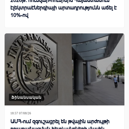
2026թ. հունվար-հունիսին Հայաստանում
էլեկտրաէներգիայի արտադրությունն աճել է
10%-ով
Ֆինանսական
18:57 07/08/26
ԱՄՀ-ում զգուշացրել են թվային արժույթի