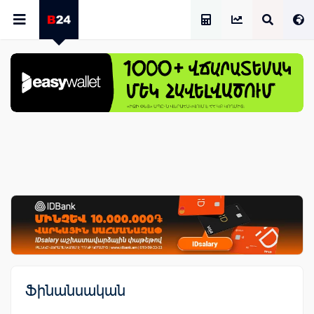
Աշխատավարձի Հաշվիչ
Ֆինանսական