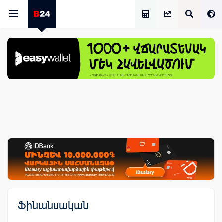
Աշխատավարձի Հաշվիչ
Ֆինանսական