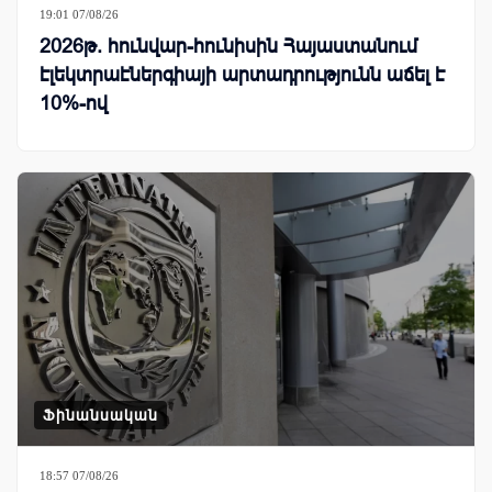
19:01 07/08/26
2026թ. հունվար-հունիսին Հայաստանում
էլեկտրաէներգիայի արտադրությունն աճել է
10%-ով
Ֆինանսական
18:57 07/08/26