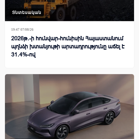
Տնտեսական
19:47 07/08/26
2026թ․-ի հունվար-հունիսին Հայաստանում
պղնձի խտանյութի արտադրությունը աճել է
31․4%-ով