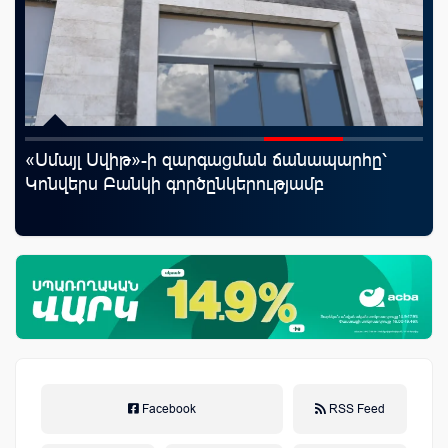
«Սմայլ Սվիթ»-ի զարգացման ճանապարհը՝
Mo
յին
Կոնվերս Բանկի գործընկերությամբ
հե
Facebook
RSS Feed