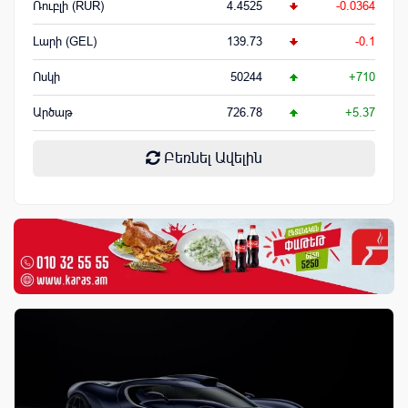
Ռուբլի (RUR)
4.4525
-0.0364
Լարի (GEL)
139.73
-0.1
Ոսկի
50244
+710
Արծաթ
726.78
+5.37
Բեռնել Ավելին