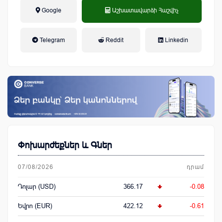
Google
Աշխատավարձի Հաշվիչ
եկամտային հարկ, կուտակային
Telegram
Reddit
Linkedin
կենսաթոշակային համակարգ
Փոխարժեքներ և Գներ
07/08/2026
դրամ
Դոլար (USD)
366.17
-0.08
Եվրո (EUR)
422.12
-0.61