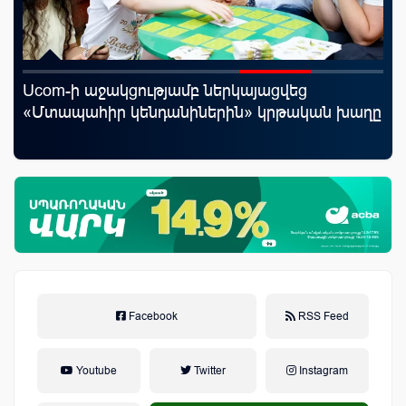
Ucom-ի աջակցությամբ ներկայացվեց
«Շ
յին
«Մտապահիր կենդանիներին» կրթական խաղը
ID
ամ
զե
Facebook
RSS Feed
Youtube
Twitter
Instagram