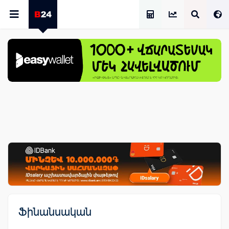
Աշխատավարձի Հաշվիչ
Ֆինանսական