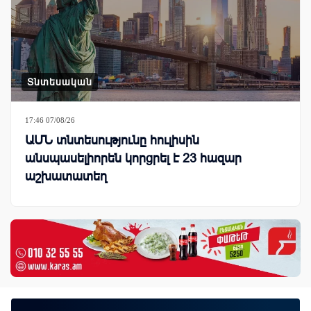
Տնտեսական
17:46 07/08/26
ԱՄՆ տնտեսությունը հուլիսին
անսպասելիորեն կորցրել է 23 հազար
աշխատատեղ