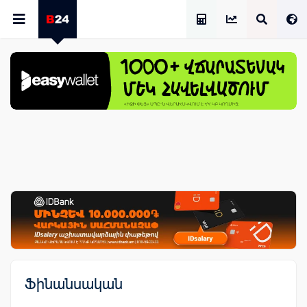
Աշխատավարձի Հաշվիչ
Ֆինանսական