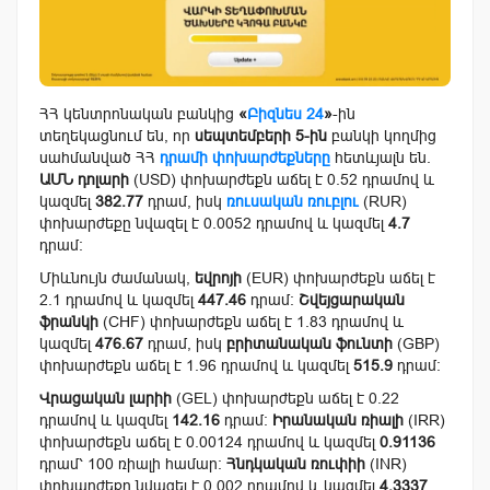
ՀՀ կենտրոնական բանկից
«
Բիզնես 24
»
-ին
տեղեկացնում են, որ
սեպտեմբերի 5-ին
բանկի կողմից
սահմանված ՀՀ
դրամի փոխարժեքները
հետևյալն են.
ԱՄՆ դոլարի
(USD) փոխարժեքն աճել է 0.52 դրամով և
կազմել
382.77
դրամ, իսկ
ռուսական ռուբլու
(RUR)
փոխարժեքը նվազել է 0.0052 դրամով և կազմել
4.7
դրամ:
Միևնույն ժամանակ,
եվրոյի
(EUR) փոխարժեքն աճել է
2.1 դրամով և կազմել
447.46
դրամ:
Շվեյցարական
ֆրանկի
(CHF) փոխարժեքն աճել է 1.83 դրամով և
կազմել
476.67
դրամ, իսկ
բրիտանական ֆունտի
(GBP)
փոխարժեքն աճել է 1.96 դրամով և կազմել
515.9
դրամ:
Վրացական լարիի
(GEL) փոխարժեքն աճել է 0.22
դրամով և կազմել
142.16
դրամ:
Իրանական ռիալի
(IRR)
փոխարժեքն աճել է 0.00124 դրամով և կազմել
0.91136
դրամ՝ 100 ռիալի համար:
Հնդկական ռուփիի
(INR)
փոխարժեքը նվազել է 0.002 դրամով և կազմել
4.3337