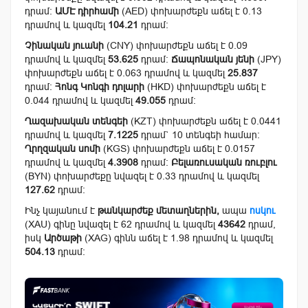
դրամ:
ԱՄԷ դիրհամի
(AED) փոխարժեքն աճել է 0.13
դրամով և կազմել
104.21
դրամ:
Չինական յուանի
(CNY) փոխարժեքն աճել է 0.09
դրամով և կազմել
53.625
դրամ:
Ճապոնական յենի
(JPY)
փոխարժեքն աճել է 0.063 դրամով և կազմել
25.837
դրամ:
Հոնգ Կոնգի դոլարի
(HKD) փոխարժեքն աճել է
0.044 դրամով և կազմել
49.055
դրամ:
Ղազախական տենգեի
(KZT) փոխարժեքն աճել է 0.0441
դրամով և կազմել
7.1225
դրամ` 10 տենգեի համար:
Ղրղզական սոմի
(KGS) փոխարժեքն աճել է 0.0157
դրամով և կազմել
4.3908
դրամ:
Բելառուսական ռուբլու
(BYN) փոխարժեքը նվազել է 0.33 դրամով և կազմել
127.62
դրամ:
Ինչ կայանում է
թանկարժեք մետաղներին,
ապա
ոսկու
(XAU) գինը նվազել է 62 դրամով և կազմել
43642
դրամ,
իսկ
Արծաթի
(XAG) գինն աճել է 1.98 դրամով և կազմել
504.13
դրամ: