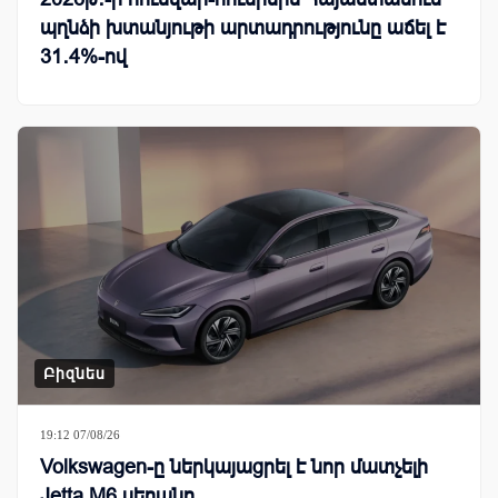
պղնձի խտանյութի արտադրությունը աճել է
31․4%-ով
Բիզնես
19:12 07/08/26
Volkswagen-ը ներկայացրել է նոր մատչելի
Jetta M6 սեդանը