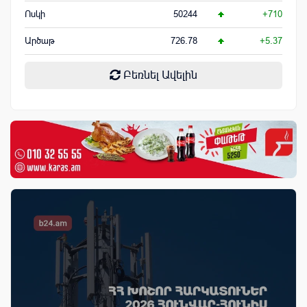
Ոսկի
50244
+710
Արծաթ
726.78
+5.37
Բեռնել Ավելին