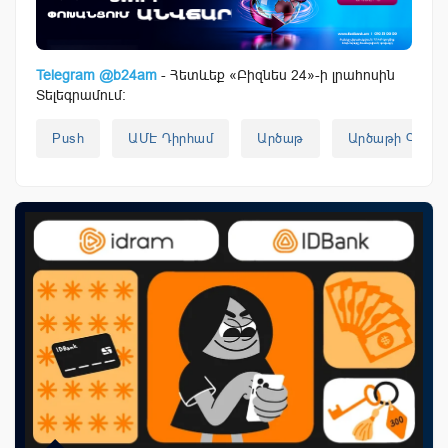
Telegram @b24am
- Հետևեք «Բիզնես 24»-ի լրահոսին
Տելեգրամում:
Push
ԱՄԷ Դիրհամ
Արծաթ
Արծաթի Գին