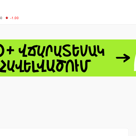
50
-1.00
00
-0.50
+4.11
61.44
-1.06
 - 13791.00
-0.12
8.00
+2.50
0
+1.43
 - 1.1521
-0.23
 - 1.3448
-0.08
NASDAQ - 26348.35
-0.06
TOPIX - 4055.85
+0.24
1.49
SSEC - 3900.35
+0.57
CAC40 - 8699.71
+0.35
- 493.08
-0.04
LVER - 721.41
+29.41