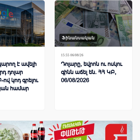
Ֆինանսական
15:55 06/08/26
կարող է ավելի
Դոլարը, եվրոն ու ոսկու
լրդ դոլար
գինն աճել են. ՀՀ ԿԲ,
-ով կոդ գրելու
06/08/2026
յան համար