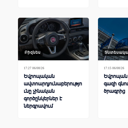
Բիզնես
Տնտեսակ
17:27 06/08/26
17:15 06/08/26
Եվրոպական
Եվրոպան 
ավտոարդյունաբերությո
գազի գնո
ւնը չինական
ծրագրից
գործընկերներ է
ներգրավում
գործարանները փրկելու
համար