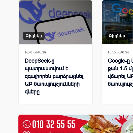
Բիզնես
Բիզնես
16:40 06/08/26
16:15 06/08/26
DeepSeek-ը
Google-ը 
պատրաստվում է
քան 1.5 մ
զգալիորեն բարձրացնել
վճարել ԱԲ
ԱԲ ծառայությունների
ծառայութ
գները