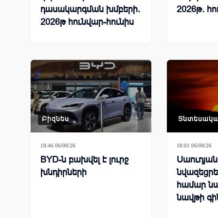
դասակարգման խմբերի.
2026թ. հո
2026թ հունվար-հունիս
Բիզնես
Տնտեսակ
18:46 06/08/26
18:01 06/08/26
BYD-ն բախվել է լուրջ
Սաուդյա
խնդիրների
նվազեցրել
համար ն
նավթի գի