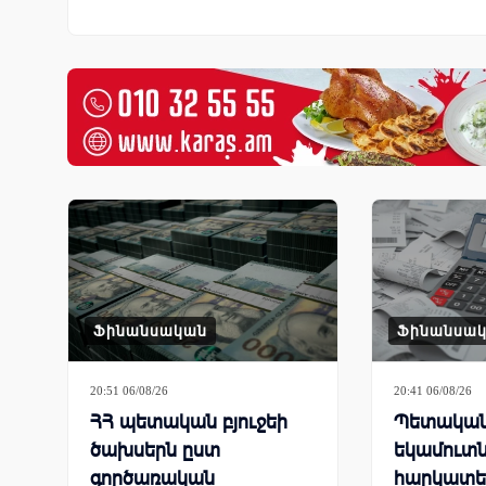
Ֆինանսական
Ֆինանսա
20:51 06/08/26
20:41 06/08/26
ՀՀ պետական բյուջեի
Պետական 
ծախսերն ըստ
եկամուտն
գործառական
հարկատե