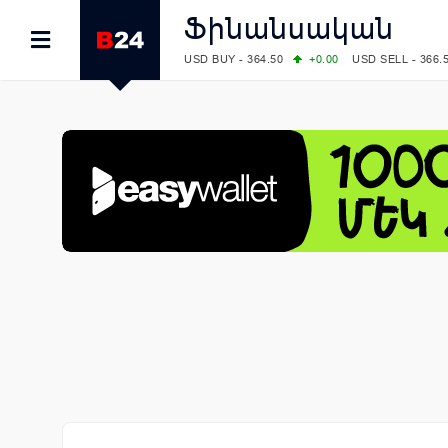
Ֆինանսական
USD BUY - 364.50
+0.00
USD SELL - 366.
EUR BUY - 418.00
+0.00
EUR SELL - 425.
OIL: BRENT - 83.40
+5.25
WTI - 78.00
COMEX: GOLD - 4242.00
-0.59
SILVER - 
COMEX: PLATINUM - 1749.90
-0.91
LME: ALUMINIUM - 3184.00
-0.27
COPPER
LME: NICKEL - 17249.00
+0.09
TIN - 5526
LME: LEAD - 1877.50
-1.00
ZINC - 3643.0
FOREX: USD/JPY - 158.37
+0.44
EUR/GBP
FOREX: EUR/USD - 1.1521
-0.23
GBP/USD
STOCKS RUS: RTSI - 884.56
-1.27
STOCKS US: DOW JONES - 53885.10
-0.85
STOCKS US: S&P 500 - 7709.96
-0.18
STOCKS JAPAN: NIKKEI - 65683.26
-0.93
STOCKS CHINA: HANG SENG - 25530.28
-
STOCKS EUR: FTSE100 - 10867.89
-0.19
STOCKS EUR: DAX - 26140.13
+0.05
06/08/2026 CBA: USD - 366.25
+0.11
GBP 
06/08/2026 CBA: EURO - 422.73
+0.17
06/08/2026 CBA: GOLD - 49534
+1456
SI