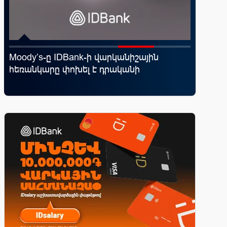
Moody’s-ը IDBank-ի վարկանիշային
Կոնվերս
հեռանկարը փոխել է դրականի
ռազմավ
նոր հաճ
զարգաց