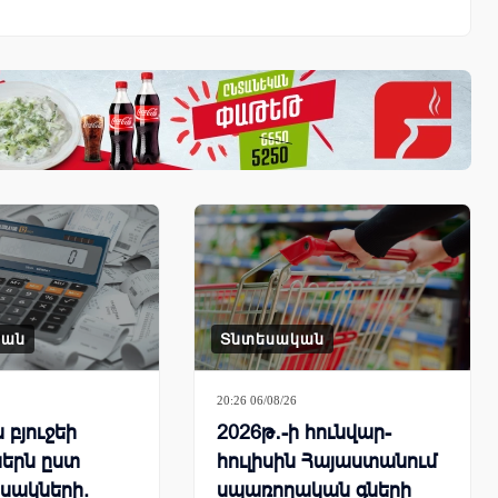
կան
Տնտեսական
20:26 06/08/26
բյուջեի
2026թ․-ի հունվար-
երն ըստ
հուլիսին Հայաստանում
սակների.
սպառողական գների