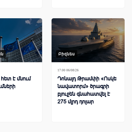
ան
Բիզնես
17:00 06/08/26
հետ է մնում
Դոնալդ Թրամփի «Ոսկե
ւմների
նավատորմ» ծրագրի
բյուջեն գնահատվել է
275 մլրդ դոլար