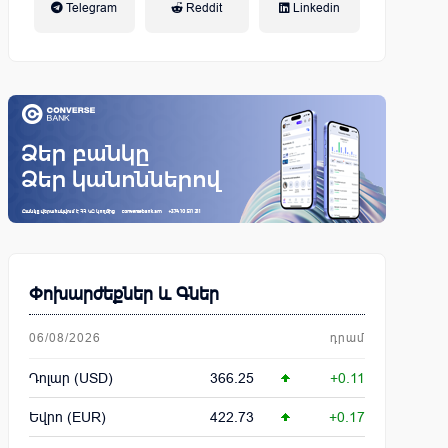
Telegram
Reddit
Linkedin
կենսաթոշակային համակարգ
Փոխարժեքներ և Գներ
06/08/2026
դրամ
Դոլար (USD)
366.25
+0.11
Եվրո (EUR)
422.73
+0.17