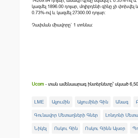
14269.84 դոլար, անագի գինը նվազել է 0.35%-ով և 
կազմել 1896.00 դոլար, մոլիբդենի գինը չի փոխվել 
0.73%-ով և կազմել 27300.00 դոլար:
Չափման միավորը` 1 տոննա:
Ucom
- տան ամենաարագ ինտերնետը՝ սկսած 6,50
LME
Ալյումին
Ալյումինի Գին
Անագ
Գունավոր Մետաղների Գներ
Լոնդոնի Մետ
Նիկել
Ոսկու Գին
Ոսկու Գինն Այսօր
Պ