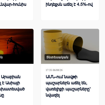
ւնվար-հունիս
ինդեքսն աճել է 4.5%-ով
ան
Տնտեսական
17:35 06/08/26
ն Արաբիան
ԱՄՆ-ում նավթի
 է Ասիայի
պաշարներն աճել են,
ախատեսված
վառելիքի պաշարները՝
նը
նվազել