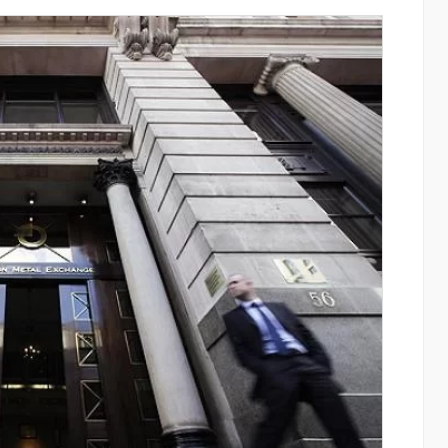
 Mastercard
Ֆասթ Բանկը Սևան Ստարտափ
դական
Սամմիթին ներկայացրել է իր
ւկ արշավով
պրոդուկտներն ու քարտային
առաջարկները