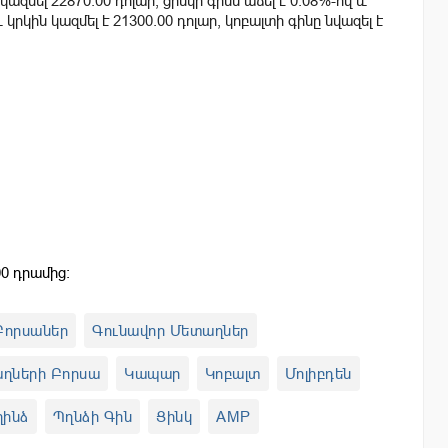
կազմել 22870.00 դոլար, ցինկի գինն աճել է 0.08%-ով և
և կրկին կազմել է 21300.00 դոլար, կոբալտի գինը նվազել է
0 դրամից:
Բորսաներ
Գունավոր Մետաղներ
աղների Բորսա
Կապար
Կոբալտ
Մոլիբդեն
ղինձ
Պղնձի Գին
Ցինկ
AMP