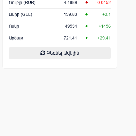
Ռուբլի (RUR)
4.4889
-0.0152
Լարի (GEL)
139.83
+0.1
Ոսկի
49534
+1456
Արծաթ
721.41
+29.41
Բեռնել Ավելին