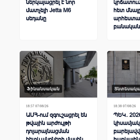
ներկայացրել է նոր
կրճատում
մատչելի Jetta M6
հետ մնալ
սեդանը
արհեստա
բանական
համաշխա
մրցավազ
Ֆինանսական
Տնտեսակ
18:57 07/08/26
18:38 07/08/26
ԱՄՀ-ում զգուշացրել են
ՊԵԿ․ 202
թվային արժույթի
կիսամյակ
դոլարայնացման
բարելավվ
հետևանքների մասին
հարկային