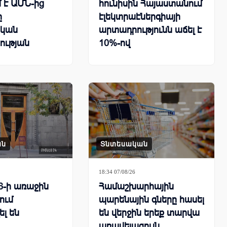
 է ԱՄՆ-ից
հունիսին Հայաստանում
ը
էլեկտրաէներգիայի
կան
արտադրությունն աճել է
ության
10%-ով
րհային
քում
ան
Տնտեսական
18:34 07/08/26
6-ի առաջին
Համաշխարհային
ում
պարենային գները հասել
ել են
են վերջին երեք տարվա
առավելագույն