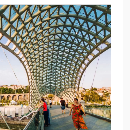
այացվեց
Ֆասթ Բանկը Սևան Ստարտափ
» կրթական
Սամմիթին ներկայացրել է իր
պրոդուկտներն ու քարտային
առաջարկները