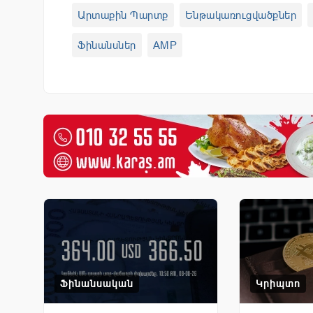
Արտաքին Պարտք
Ենթակառուցվածքներ
Ֆինանսներ
AMP
Ֆինանսական
Կրիպտո