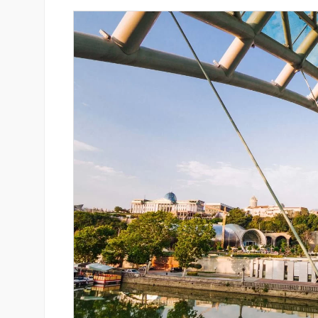
զարգացման
Ucom-ի աջակցությամբ ներկ
երս Բանկի
«Մտապահիր կենդանիներին
խաղը