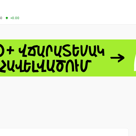
50
+0.00
00
+0.50
+0.23
63.33
+3.08
 - 13791.00
-0.12
8.00
+2.50
0
+1.43
 - 1.1558
+0.32
 - 1.3488
+0.30
8
NASDAQ - 26690.62
+1.30
TOPIX - 4074.93
+0.47
0.54
SSEC - 3940.04
+1.02
CAC40 - 8714.93
+0.17
- 492.1
-0.98
VER - 726.78
+5.37