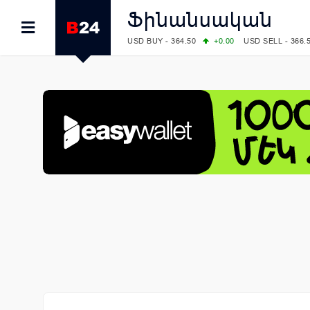
Ֆինանսական
USD BUY - 364.50
+0.00
USD SELL - 366.
EUR BUY - 419.00
+1.00
EUR SELL - 425.
OIL: BRENT - 82.38
-1.22
WTI - 78.18
COMEX: GOLD - 4340.70
+2.33
SILVER - 
COMEX: PLATINUM - 1759.60
+0.55
LME: ALUMINIUM - 3184.00
-0.27
COPPER
LME: NICKEL - 17249.00
+0.09
TIN - 5526
LME: LEAD - 1877.50
-1.00
ZINC - 3643.0
FOREX: USD/JPY - 157.76
-0.39
EUR/GBP
FOREX: EUR/USD - 1.1558
+0.32
GBP/USD
STOCKS RUS: RTSI - 874.64
-1.12
STOCKS US: DOW JONES - 54036.93
+0.2
STOCKS US: S&P 500 - 7757.64
+0.62
STOCKS JAPAN: NIKKEI - 65606.71
-0.12
STOCKS CHINA: HANG SENG - 25668.03
+
STOCKS EUR: FTSE100 - 10901.09
+0.31
STOCKS EUR: DAX - 26319.45
+0.69
07/08/2026 CBA: USD - 366.17
-0.08
GBP 
07/08/2026 CBA: EURO - 422.12
-0.61
07/08/2026 CBA: GOLD - 50244
+710
SIL