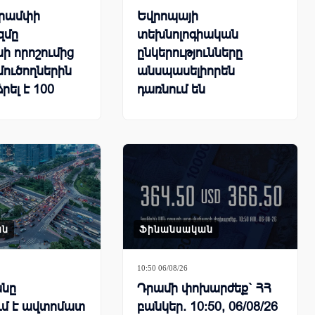
Թրամփի
Եվրոպայի
զմը
տեխնոլոգիական
 որոշումից
ընկերությունները
մուծողներին
անսպասելիորեն
րել է 100
դառնում են
դոլարի
արհեստական
ւրքեր
բանականության
գլխավոր շահառուներից
ան
Ֆինանսական
10:50 06/08/26
նը
Դրամի փոխարժեք` ՀՀ
ւմ է ավտոմատ
բանկեր. 10:50, 06/08/26