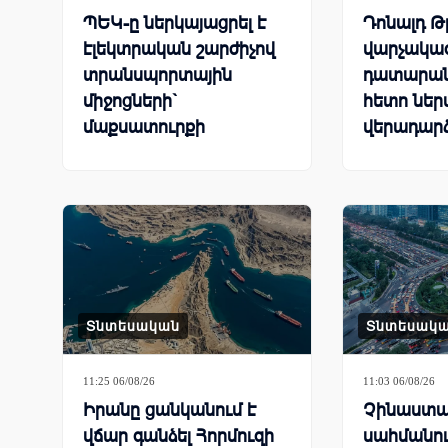
ՊԵԿ-ը ներկայացրել է
Դոնալդ 
էլեկտրական շարժիչով
վարչակա
տրանսպորտային
դատարանի
միջոցների`
հետո ներ
մաքսատուրքի
վերադարձ
արտոնության քվոտայի
միլիարդ 
մնացորդը՝ օգոստոսի 5-
մաքսատո
ը ներառյալ
Տնտեսական
Տնտեսակ
11:25 06/08/26
11:03 06/08/26
Իրանը ցանկանում է
Չինաստա
վճար գանձել Հորմուզի
սահմանո