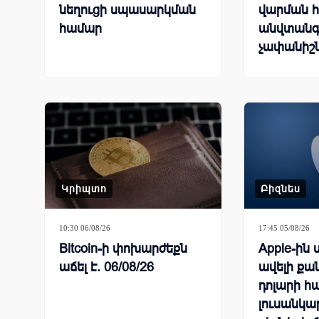
նեղուցի սպասարկման
վարման 
համար
անվտանգ
չափանիշ
Կրիպտո
Բիզնես
10:30 06/08/26
17:45 05/08/26
Bitcoin-ի փոխարժեքն
Apple-ին 
աճել է. 06/08/26
ավելի քան
դոլարի հա
լուսանկա