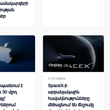
համակարգերի
ության
ներ
Բիզնես
17:35 05/08/26
սպառնում է
SpaceX-ի
 30 մլրդ
արբանյակային
յց՝
հավակնությունները
րներում
մեծացնում են ճնշումը