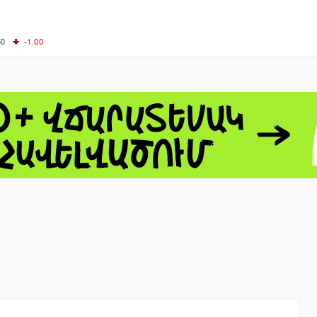
50
-1.00
00
-0.50
+0.54
62.10
+3.40
 - 13791.00
-0.12
8.00
+2.50
0
+1.43
 - 1.1548
+0.11
 - 1.3459
+0.04
9
NASDAQ - 26363.44
-0.83
TOPIX - 4046.17
+2.13
0.24
SSEC - 3878.43
+1.47
CAC40 - 8669.30
+0.03
- 493.12
-0.21
VER - 692
+8.03