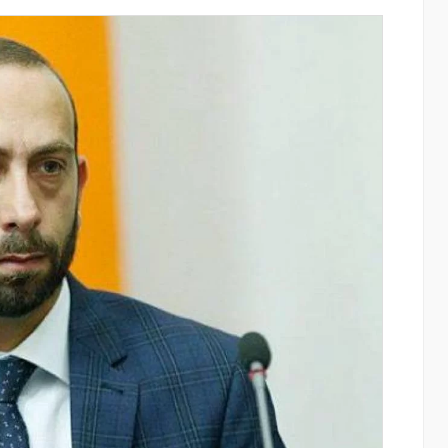
այնում են
IDBank-ը ներկայացնում է նոր Mastercar
ցությունը՝
World քարտը՝ ճանապարհորդական
ծումների
առավելություններով և հատուկ արշավո