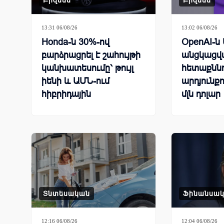
Բիզնես
Բիզնես
13:31 06/08/26
13:02 06/08/26
Honda-ն 30%-ով
OpenAI-ն
բարձրացրել է շահույթի
անցկացվ
կանխատեսումը՝ թույլ
հետաքննո
իենի և ԱՄՆ-ում
արդյունքո
հիբրիդային
մլն դոլար
ավտոմեքենաների
բարձր պահանջարկի
շնորհիվ
Տնտեսական
Ֆինանսա
12:16 06/08/26
12:04 06/08/26