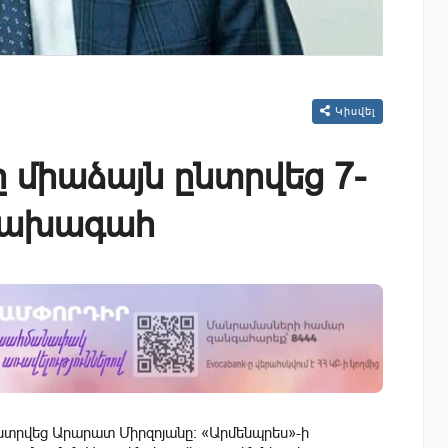
Կիսվել
 միաձայն ընտրվեց 7-
 նախագահ
նտրվեց Արարատ Միրզոյանը: «Արմենպրես»-ի