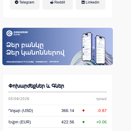
Telegram
Reddit
Linkedin
կենսաթոշակային համակարգ
Փոխարժեքներ և Գներ
05/08/2026
դրամ
Դոլար (USD)
366.14
-0.87
Եվրո (EUR)
422.56
+0.06