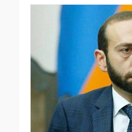
ցությամբ կայացել է
Կոնվերս Բանկը և Visa-ն ընդլ
տանիշի թեմայով
ռազմավարական համագործակ
նոր հաճախորդակենտրոն լու
զարգացման նպատակով