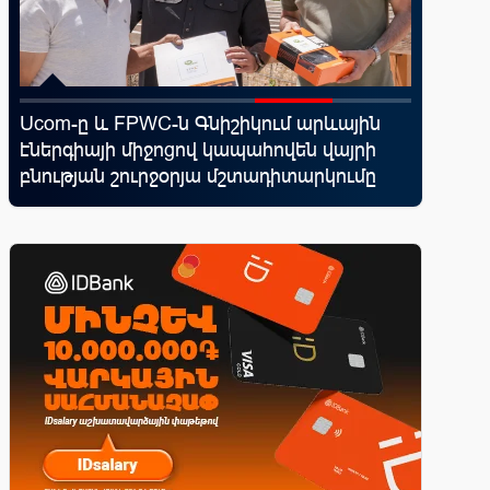
d
Ucom-ը և FPWC-ն Գնիշիկում արևային
Սպորտ և
էներգիայի միջոցով կապահովեն վայրի
10 ամեն
վ
բնության շուրջօրյա մշտադիտարկումը
իրենց կ