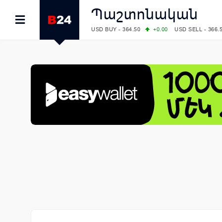
Պաշտոնական
USD BUY - 364.50
+0.00
USD SELL - 366.
EUR BUY - 418.00
+0.00
EUR SELL - 425.
OIL: BRENT - 79.24
+1.23
WTI - 74.92
COMEX: GOLD - 4267.00
+3.33
SILVER - 
COMEX: PLATINUM - 1765.90
-0.21
LME: ALUMINIUM - 3184.00
-0.27
COPPER
LME: NICKEL - 17249.00
+0.09
TIN - 5526
LME: LEAD - 1877.50
-1.00
ZINC - 3643.0
FOREX: USD/JPY - 157.68
+0.12
EUR/GBP
FOREX: EUR/USD - 1.1548
+0.11
GBP/USD
STOCKS RUS: RTSI - 895.93
+1.68
STOCKS US: DOW JONES - 54349.12
+0.4
STOCKS US: S&P 500 - 7723.55
-0.17
STOCKS JAPAN: NIKKEI - 66300.44
+3.66
STOCKS CHINA: HANG SENG - 25915.82
+
STOCKS EUR: FTSE100 - 10888.30
+0.08
STOCKS EUR: DAX - 26126.30
-0.29
05/08/2026 CBA: USD - 366.14
-0.87
GBP 
05/08/2026 CBA: EURO - 422.56
+0.06
05/08/2026 CBA: GOLD - 48078
+547
SIL