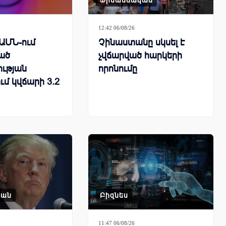
Ֆինանսական
12:42 06/08/26
 ԱՄՆ-ում
Չինաստանը սկսել է
ած
չվճարված հարկերի
ւթյան
որոնումը
ւմ կվճարի 3.2
կան
Բիզնես
11:47 06/08/26