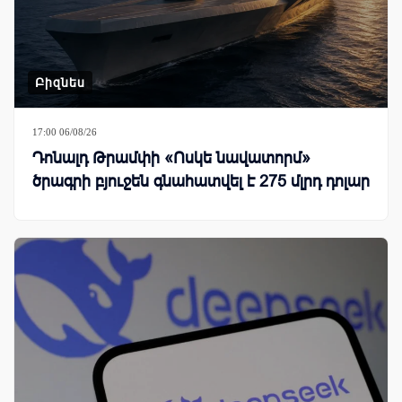
Բիզնես
17:00 06/08/26
Դոնալդ Թրամփի «Ոսկե նավատորմ»
ծրագրի բյուջեն գնահատվել է 275 մլրդ դոլար