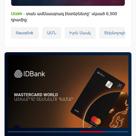
Ucom
- տան ամենաարագ ինտերնետը՝ սկսած 6,500
դրամից:
Neuralink
ԱՄՆ
Իլոն Մասկ
Տեխնոլոգիաներ