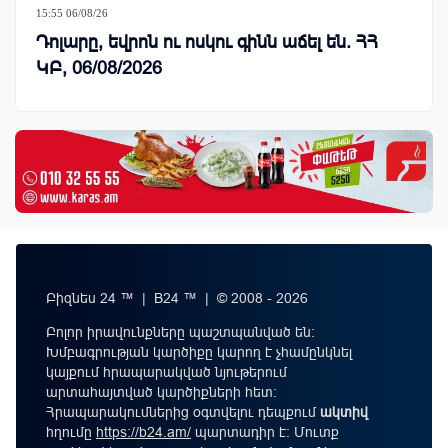
15:55 06/08/26
Դոլարը, եվրոն ու ոսկու գինն աճել են. ՀՀ
ԿԲ, 06/08/2026
Բիզնես 24 ™ | B24 ™ | © 2008 - 2026
Բոլոր իրավունքները պաշտպանված են:
Խմբագրության կարծիքը կարող է չհամընկնել
կայքում հրապարակված նյութերում
արտահայտված կարծիքների հետ:
Հրապարակումներից օգտվելու դեպքում
ակտիվ
հղումը
https://b24.am/
պարտադիր է: Մուտք