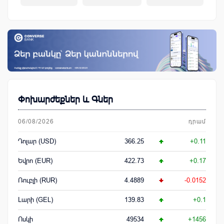
կենսաթոշակային համակարգ
Փոխարժեքներ և Գներ
06/08/2026
դրամ
Դոլար (USD)
366.25
+0.11
Եվրո (EUR)
422.73
+0.17
Ռուբլի (RUR)
4.4889
-0.0152
Լարի (GEL)
139.83
+0.1
Ոսկի
49534
+1456