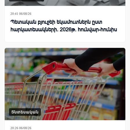
20:41 06/08/26
Պետական բյուջեի եկամուտներն ըստ
հարկատեսակների. 2026թ. հունվար-հունիս
Տնտեսական
20:26 06/08/26