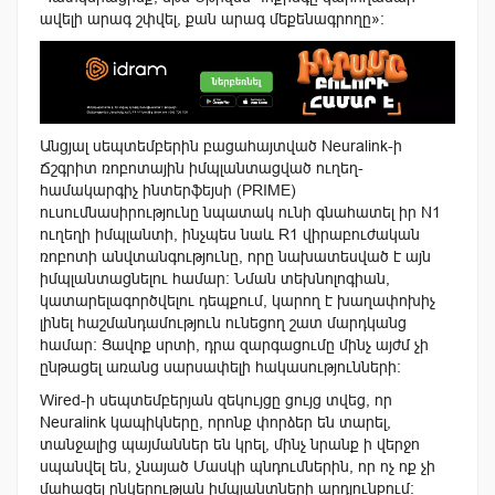
ավելի արագ շփվել, քան արագ մեքենագրողը»:
Անցյալ սեպտեմբերին բացահայտված Neuralink-ի
Ճշգրիտ ռոբոտային իմպլանտացված ուղեղ-
համակարգիչ ինտերֆեյսի (PRIME)
ուսումնասիրությունը նպատակ ունի գնահատել իր N1
ուղեղի իմպլանտի, ինչպես նաև R1 վիրաբուժական
ռոբոտի անվտանգությունը, որը նախատեսված է այն
իմպլանտացնելու համար: Նման տեխնոլոգիան,
կատարելագործվելու դեպքում, կարող է խաղափոխիչ
լինել հաշմանդամություն ունեցող շատ մարդկանց
համար: Ցավոք սրտի, դրա զարգացումը մինչ այժմ չի
ընթացել առանց սարսափելի հակասությունների:
Wired-ի սեպտեմբերյան զեկույցը ցույց տվեց, որ
Neuralink կապիկները, որոնք փորձեր են տարել,
տանջալից պայմաններ են կրել, մինչ նրանք ի վերջո
սպանվել են, չնայած Մասկի պնդումներին, որ ոչ ոք չի
մահացել ընկերության իմպլանտների արդյունքում: