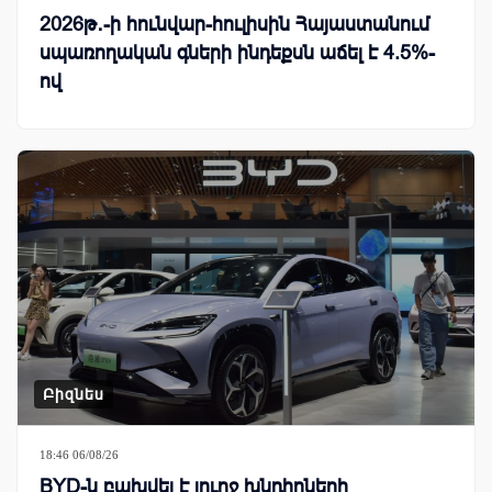
2026թ․-ի հունվար-հուլիսին Հայաստանում
սպառողական գների ինդեքսն աճել է 4.5%-
ով
Բիզնես
18:46 06/08/26
BYD-ն բախվել է լուրջ խնդիրների