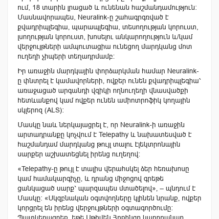
ում, 18 տարին լրացած և ունենան հաշմանդամություն:
Մասնավորապես, Neuralink-ը շահագրգռված է
քվադրիպլեգիա, պարապլեգիա, տեսողության կորուստ,
լսողության կորուստ, խոսելու անկարողություն և/կամ
վերջույթների ամպուտացիա ունեցող մարդկանց մոտ
ուղեղի չիպերի տեղադրմամբ:
Իր առաջին մարդկային փորձարկման համար Neuralink-
ը փնտրել է կամավորների, ովքեր ունեն քվադրիպլեգիա՝
առաջացած արգանդի վզիկի ողնուղեղի վնասվածքի
հետևանքով կամ ովքեր ունեն ամիոտրոֆիկ կողային
սկլերոզ (ALS):
Մասկը նաև ներկայացրել է, որ Neuralink-ի առաջին
արտադրանքը կոչվում է Telepathy և նախատեսված է
հաշմանդամ մարդկանց թույլ տալու էլեկտրոնային
սարքեր աշխատեցնել իրենց ուղեղով:
«Telepathy-ը թույլ է տալիս վերահսկել ձեր հեռախոսը
կամ համակարգիչը, և դրանց միջոցով գրեթե
ցանկացած սարք՝ պարզապես մտածելով», – պնդում է
Մասկը: «Սկզբնական օգտվողները կլինեն նրանք, ովքեր
կորցրել են իրենց վերջույթների օգտագործումը:
Պատկերացրեք, եթե Սթիվեն Հոքինգը կարողանար