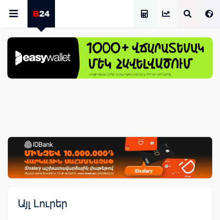
Աշխատավարձի Հաշվիչ
Այլ Լուրեր