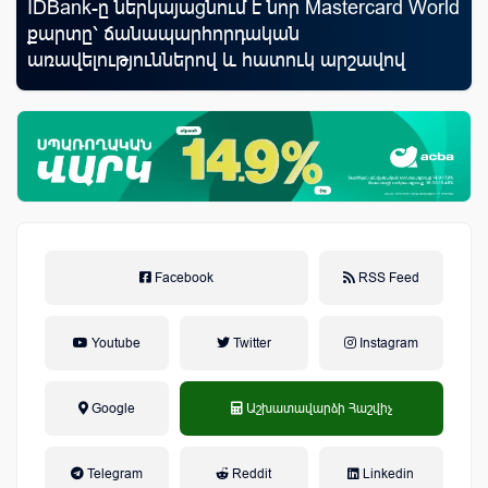
IDBank-ը ներկայացնում է նոր Mastercard World
Mo
որ
քարտը՝ ճանապարհորդական
հե
ման
առավելություններով և հատուկ արշավով
Facebook
RSS Feed
Youtube
Twitter
Instagram
Google
Աշխատավարձի Հաշվիչ
եկամտային հարկ, կուտակային
Telegram
Reddit
Linkedin