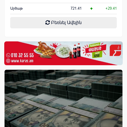
Արծաթ
721.41
+29.41
Բեռնել Ավելին