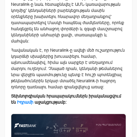
Neuralink-ը նաև հետաքննվել է ԱՄՆ կառավարության
կողմից՝ կենդանիների բարեկեցության մասին
օրենքները խախտելու հնարավոր մեղադրանքով՝
դատապարտելով Մասկի հապճեպ ժամկետները, որոնք
հանգեցրել են անհաջող փորձերի և զգալի մասշտաբով
կենդանիների անհարկի ցավի, տառապանքի և
մահվան:
Հավանական է, որ Neuralink-ը ավելի մեծ ուշադրություն
կդարձնի սխալներից խուսափելու համար,
այնուամենայնիվ, հիմա այն սարքեր է տեղադրում
մարդու ուղեղում: Չնայած դրան, կենդանի թեմաներով
նրա վերջին պատմությունը պետք է հուշի պոտենցիալ
թեկնածուներին երկար մտածել Neuralink-ի հաջորդ
դոնորը դառնալու համար գրանցվելուց առաջ:
Տեխնոլոգիական հրապարակումներն իրականացվում
են
Իդրամի
աջակցությամբ։