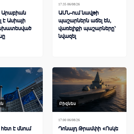
17:35 06/08/26
ն Արաբիան
ԱՄՆ-ում նավթի
 է Ասիայի
պաշարներն աճել են,
ախատեսված
վառելիքի պաշարները՝
նը
նվազել
ան
Բիզնես
17:00 06/08/26
հետ է մնում
Դոնալդ Թրամփի «Ոսկե