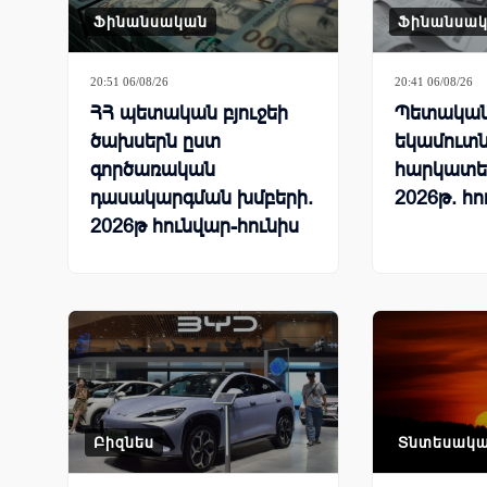
Ֆինանսական
Ֆինանսա
20:51 06/08/26
20:41 06/08/26
ՀՀ պետական բյուջեի
Պետական 
ծախսերն ըստ
եկամուտն
գործառական
հարկատե
դասակարգման խմբերի.
2026թ. հո
2026թ հունվար-հունիս
Բիզնես
Տնտեսակ