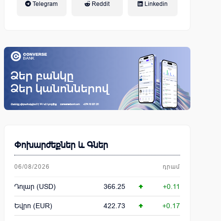
Telegram
Reddit
Linkedin
կենսաթոշակային համակարգ
Փոխարժեքներ և Գներ
06/08/2026
դրամ
Դոլար (USD)
366.25
+0.11
Եվրո (EUR)
422.73
+0.17