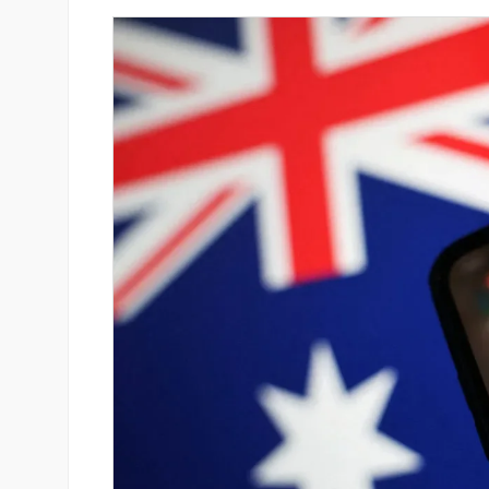
-ի վարկանիշային
Սպորտ և փող. Ինչպես են պ
 է դրականի
10 ամենահարուստ մարզիկնե
իրենց կարողությունը