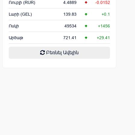
Ռուբլի (RUR)
4.4889
-0.0152
Լարի (GEL)
139.83
+0.1
Ոսկի
49534
+1456
Արծաթ
721.41
+29.41
Բեռնել Ավելին