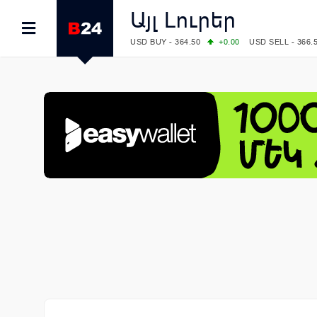
Այլ Լուրեր
USD BUY - 364.50
+0.00
USD SELL - 366.
EUR BUY - 418.00
+0.00
EUR SELL - 425.
OIL: BRENT - 79.24
+1.23
WTI - 74.92
COMEX: GOLD - 4267.00
+3.33
SILVER - 
COMEX: PLATINUM - 1765.90
-0.21
LME: ALUMINIUM - 3184.00
-0.27
COPPER
LME: NICKEL - 17249.00
+0.09
TIN - 5526
LME: LEAD - 1877.50
-1.00
ZINC - 3643.0
FOREX: USD/JPY - 157.68
+0.12
EUR/GBP
FOREX: EUR/USD - 1.1548
+0.11
GBP/USD
STOCKS RUS: RTSI - 895.93
+1.68
STOCKS US: DOW JONES - 54349.12
+0.4
STOCKS US: S&P 500 - 7723.55
-0.17
STOCKS JAPAN: NIKKEI - 65683.26
-0.93
STOCKS CHINA: HANG SENG - 25530.28
-
STOCKS EUR: FTSE100 - 10888.30
+0.08
STOCKS EUR: DAX - 26126.30
-0.29
06/08/2026 CBA: USD - 366.25
+0.11
GBP 
06/08/2026 CBA: EURO - 422.73
+0.17
06/08/2026 CBA: GOLD - 49534
+1456
SI