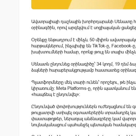
Ավստրալիայի
դաշնային
խորհրդարանի
Սենատը
օրինագծին, որով արգելվում է սոցիալական ցանց
Օրենքը ենթադրում է մինչև 50 միլիոն ավստրալակա
հարթակներում, ինչպիսիք են TikTok-ը, Facebook-ը,
խախտումների համար, որոնք թույլ են տալիս մինչ
Սենատն ընդունեց օրինագիծը՝ 34 կողմ, 19 դեմ ձա
ձայների հարաբերակցությամբ հաստատեց օրինագ
Պլատֆորմները մեկ տարի ունեն՝ որոշելու, թե ինչ
կիրառումը: Meta Platforms-ը, որին պատկանում են
«հապճեպ է ընդունվել»:
Ընդունված փոփոխություններն ուժեղացնում են 
թույլատրվի ստիպել օգտատերերին տրամադրել կ
փաստաթղթեր, ներառյալ անձնագրերը կամ վարոր
նույնականացում պահանջել պետական ​​համակարգ