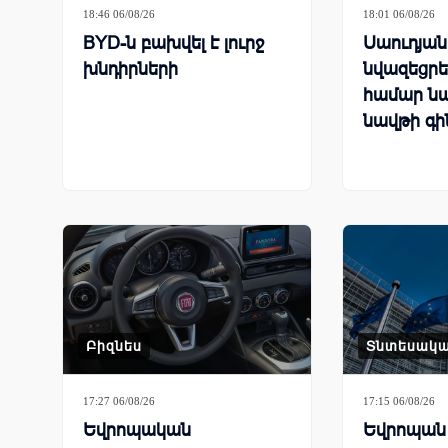
18:46 06/08/26
18:01 06/08/26
BYD-ն բախվել է լուրջ
Սաուդյա
խնդիրների
նվազեցրել
համար ն
նավթի գի
Բիզնես
Տնտեսակ
17:27 06/08/26
17:15 06/08/26
Եվրոպական
Եվրոպան 