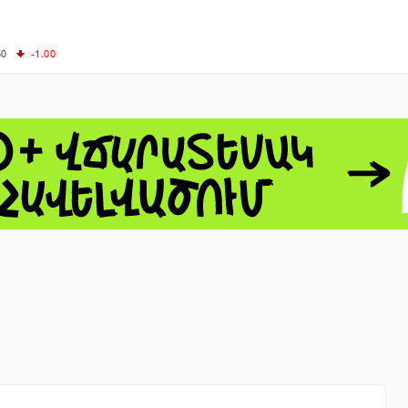
50
-1.00
00
-0.50
+0.54
62.10
+3.40
 - 13791.00
-0.12
8.00
+2.50
0
+1.43
 - 1.1548
+0.11
 - 1.3459
+0.04
9
NASDAQ - 26363.44
-0.83
TOPIX - 4055.85
+0.24
1.49
SSEC - 3900.35
+0.57
CAC40 - 8669.30
+0.03
- 493.08
-0.04
LVER - 721.41
+29.41