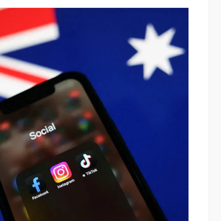
ատմության
Կոնվերս Բանկը և Visa-ն ընդլայնում են
րը կուտակել
ռազմավարական համագործակցությունը
նոր հաճախորդակենտրոն լուծումների
զարգացման նպատակով