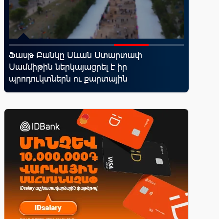
Ֆասթ Բանկը Սևան Ստարտափ
IDBank-
՝
Սամմիթին ներկայացրել է իր
World 
պրոդուկտներն ու քարտային
առավելո
առաջարկները