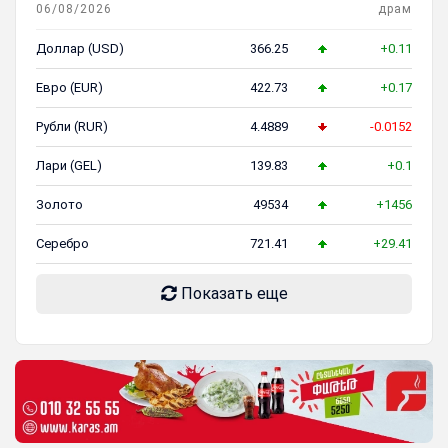
06/08/2026
драм
Доллар (USD)
366.25
+0.11
Евро (EUR)
422.73
+0.17
Рубли (RUR)
4.4889
-0.0152
Лари (GEL)
139.83
+0.1
Золото
49534
+1456
Серебро
721.41
+29.41
Показать еще