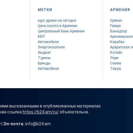
МЕТКИ
АРМЕНИЯ
курс драма на сегодня
Ереван
Цена золота в Армении
Гюмри
Центральный Банк Армении
Ванадзор
ВВП
Армавирская
Автомобили
Карабах
Энергоносители
Араратская о
бюджет
Котайк
Туризм
Лори
Бренды
Сюник
Автомобили
Тавуш
иями высказанными в опубликованных материалах.
вная ссылка
https://b24.am/ru/
объязательна.
 |
Эл-почта:
info@b24.am