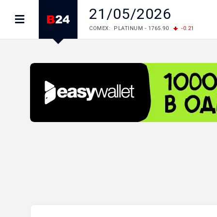
21/05/2026
COMEX: PLATINUM - 1765.90
-0.21
LME: ALUMINIUM - 3184.00
-0.27
COPPER
LME: NICKEL - 17249.00
+0.09
TIN - 5526
LME: LEAD - 1877.50
-1.00
ZINC - 3643.00
FOREX: USD/JPY - 157.68
+0.12
EUR/GBP
FOREX: EUR/USD - 1.1548
+0.11
GBP/USD
STOCKS RUS: RTSI - 895.93
+1.68
STOCKS US: DOW JONES - 54349.12
+0.4
STOCKS US: S&P 500 - 7723.55
-0.17
STOCKS JAPAN: NIKKEI - 65683.26
-0.93
STOCKS CHINA: HANG SENG - 25530.28
-1
STOCKS EUR: FTSE100 - 10888.30
+0.08
STOCKS EUR: DAX - 26126.30
-0.29
06/08/2026 CBA: USD - 366.25
+0.11
GBP
06/08/2026 CBA: EURO - 422.73
+0.17
06/08/2026 CBA: GOLD - 49534
+1456
SI