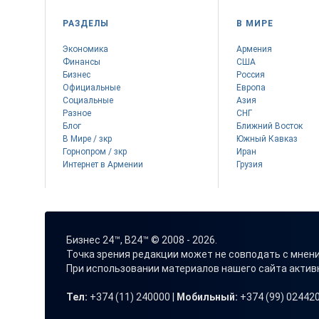
РАЗДЕЛЫ
В МИРЕ
Экономика
Армения
Финансы
США
Бизнес
Россия
Официальные
Европа
Социальные
Азия
Разное
СНГ
Блог
Ближний Восток
В Мире / зкр
Южный Кавказ
Горнопром / зкр
Иран
Интернет в Армении
Грузия
Бизнес 24™, B24™ © 2008 - 2026.
Точка зрения редакции может не совподать с мнен
При использовании материалов нашего сайта акти
Тел:
+374 (11) 240000 |
Мобильный:
+374 (99) 024420