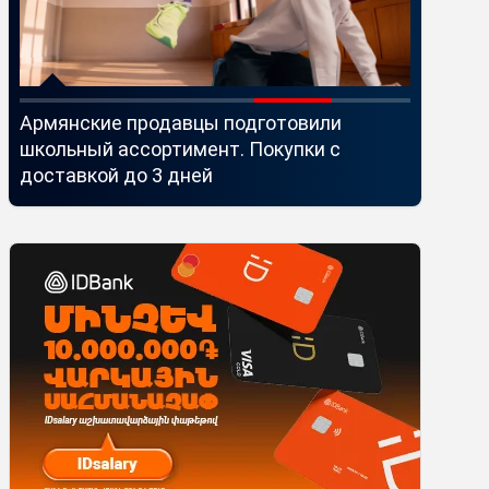
й
Армянские продавцы подготовили
Idram и 
школьный ассортимент. Покупки с
Seaside 
доставкой до 3 дней