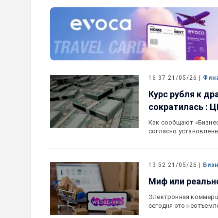
прогноз по рейтингам
IDBank представляет новую 
ный
Mastercard World с преимущ
путешествий и специальной 
16:37 21/05/26 |
Фин
Курс рубля к др
сократилась : ЦБ
Как сообщают «Бизнес 
согласно установлен
13:52 21/05/26 |
Биз
Миф или реально
Электронная коммерци
сегодня это неотъемл