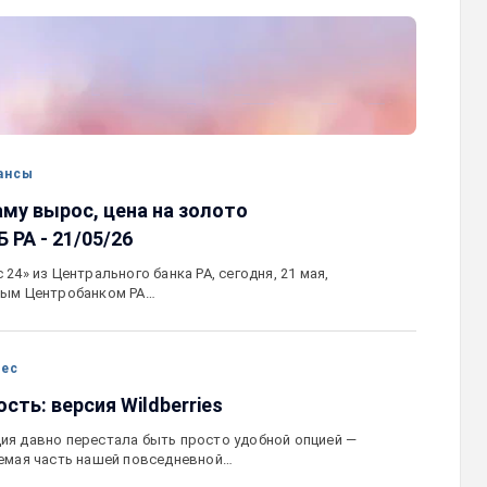
карту
Ucom и FPWC обеспечат круглосуточны
ествами для
мониторинг дикой природы в Гнишике с
акцией
помощью солнечной энергии
ансы
аму вырос, цена на золото
 РА - 21/05/26
24» из Центрального банка РА, сегодня, 21 мая,
ным Центробанком РА…
нес
сть: версия Wildberries
я давно перестала быть просто удобной опцией —
емая часть нашей повседневной…