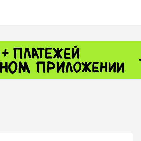
 - 13791.00
-0.12
8.00
+2.50
+1.43
 - 1.1548
+0.11
 - 1.3459
+0.04
9
NASDAQ - 26363.44
-0.83
TOPIX - 4055.85
+0.24
.49
SSEC - 3900.35
+0.57
CAC40 - 8669.30
+0.03
 - 493.08
-0.04
LVER - 721.41
+29.41