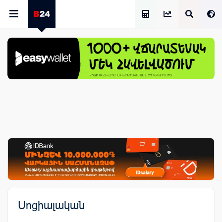
Աշխատավարձի Հաշվիչ
Սոցիալական