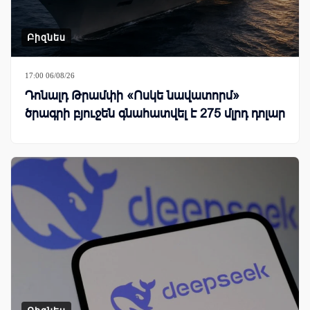
Բիզնես
17:00 06/08/26
Դոնալդ Թրամփի «Ոսկե նավատորմ»
ծրագրի բյուջեն գնահատվել է 275 մլրդ դոլար