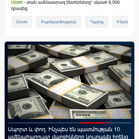
Ucom
- տան ամենաարագ ինտերնետը՝ սկսած 6,500
դրամից:
Ucom
Բարեգործություն
Դպրոց
Ինտերնետ
rld
Սպորտ և փող. Ինչպես են պատմության 10
Ֆա
ամենահարուստ մարզիկները կուտակել իրենց
նե