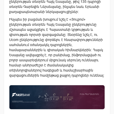
ընկերության տնօրեն Հայկ Եսայանը, թիվ 135 դպրոցի
տնօրեն Գարեգին Ներսեսյանը, ինչպես նաև Երևանի
քաղաքապետարանի ներկայացուցիչներ:
Ինչպես իր բացման խոսքում նշել է «Յուքոմ»
ընկերության տնօրեն Հայկ Եսայանը ընկերությունը
մշտապես աջակցելու է Հայաստանի կրթության և
գիտության ոլորտի զարգացմանը: Տնօրենը նշել է, ու
Ucom ընկերությունը փորձելու է հնարավորությունների
սահմանում օժանդակել դպրոցներին,
համալսարաններին և գիտական հիմնարկներին: Հայսկ
Եսայանը ավելացրել է, որ բանիմաց, ինֆորմացված ու
բոլոր ասպարեզներում մրցունակ սերունդ ունենալու
համար անհրաժեշտ է ժամանակակից
տեխնոլոգիաներով հագեցած և համաշխարհային
զարգացումներին համընթաց քայլող դպրոցներ ունենալ: