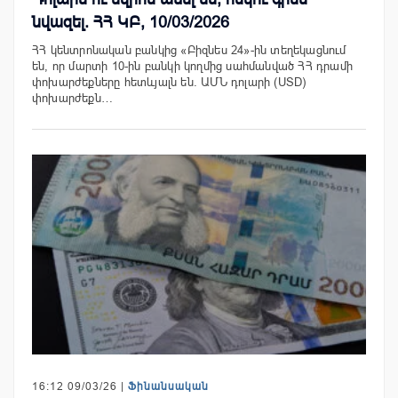
նվազել. ՀՀ ԿԲ, 10/03/2026
ՀՀ կենտրոնական բանկից «Բիզնես 24»-ին տեղեկացնում
են, որ մարտի 10-ին բանկի կողմից սահմանված ՀՀ դրամի
փոխարժեքները հետևյալն են. ԱՄՆ դոլարի (USD)
փոխարժեքն…
16:12 09/03/26 |
Ֆինանսական