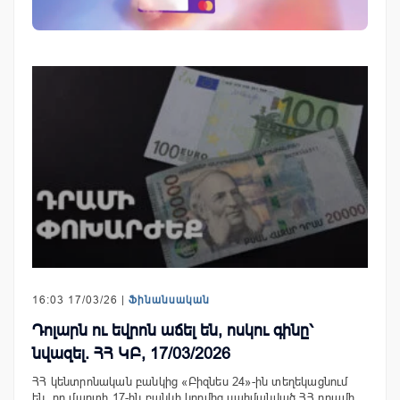
16:03 17/03/26 |
Ֆինանսական
Դոլարն ու եվրոն աճել են, ոսկու գինը՝
նվազել. ՀՀ ԿԲ, 17/03/2026
ՀՀ կենտրոնական բանկից «Բիզնես 24»-ին տեղեկացնում
են, որ մարտի 17-ին բանկի կողմից սահմանված ՀՀ դրամի