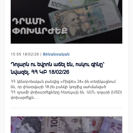
15:55 18/02/26 |
Ֆինանսական
Դոլարն ու եվրոն աճել են, ոսկու գինը՝
նվազել. ՀՀ ԿԲ 18/02/26
ՀՀ կենտրոնական բանկից «Բիզնես 24»-ին տեղեկացնում
են, որ փետրվարի 18-ին բանկի կողմից սահմանված
ՀՀ դրամի փոխարժեքները հետևյալն են. ԱՄՆ դոլարի (USD)
փոխարժեքն…