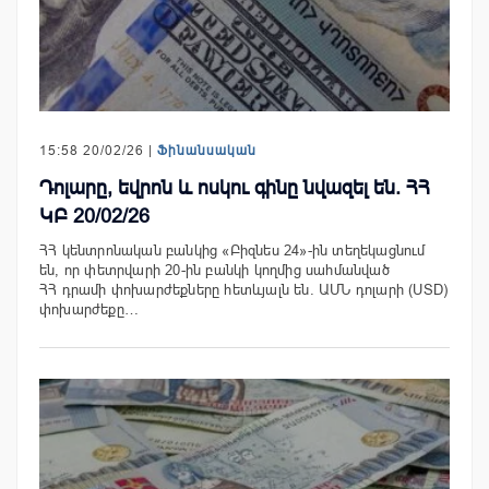
15:58 20/02/26 |
Ֆինանսական
Դոլարը, եվրոն և ոսկու գինը նվազել են. ՀՀ
ԿԲ 20/02/26
ՀՀ կենտրոնական բանկից «Բիզնես 24»-ին տեղեկացնում
են, որ փետրվարի 20-ին բանկի կողմից սահմանված
ՀՀ դրամի փոխարժեքները հետևյալն են. ԱՄՆ դոլարի (USD)
փոխարժեքը…