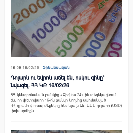
16:09 16/02/26 |
Ֆինանսական
Դոլարն ու եվրոն աճել են, ոսկու գինը՝
նվազել. ՀՀ ԿԲ 16/02/26
ՀՀ կենտրոնական բանկից «Բիզնես 24»-ին տեղեկացնում
են, որ փետրվարի 16-ին բանկի կողմից սահմանված
ՀՀ դրամի փոխարժեքները հետևյալն են. ԱՄՆ դոլարի (USD)
փոխարժեքն…