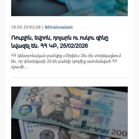
16:05 25/02/26 |
Ֆինանսական
Ռուբլին, եվրոն, դոլարն ու ոսկու գինը
նվազել են. ՀՀ ԿԲ, 25/02/2026
ՀՀ կենտրոնական բանկից «Բիզնես 24»-ին տեղեկացնում
են, որ փետրվարի 25-ին բանկի կողմից սահմանված ՀՀ
դրամի…