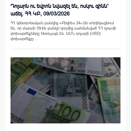
Դոլարն ու եվրոն նվազել են, ոսկու գինն՝
աճել. ՀՀ ԿԲ, 09/03/2026
ՀՀ կենտրոնական բանկից «Բիզնես 24»-ին տեղեկացնում
են, որ մարտի 09-ին բանկի կողմից սահմանված ՀՀ դրամի
փոխարժեքները հետևյալն են. ԱՄՆ դոլարի (USD)
փոխարժեքը…