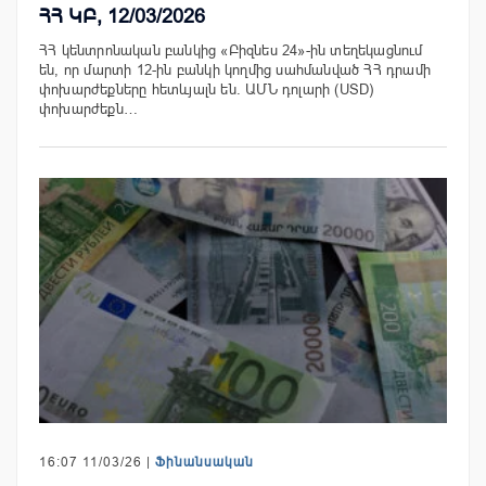
ՀՀ ԿԲ, 12/03/2026
ՀՀ կենտրոնական բանկից «Բիզնես 24»-ին տեղեկացնում
են, որ մարտի 12-ին բանկի կողմից սահմանված ՀՀ դրամի
փոխարժեքները հետևյալն են. ԱՄՆ դոլարի (USD)
փոխարժեքն…
16:07 11/03/26 |
Ֆինանսական