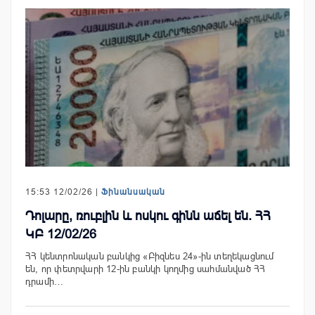
15:53 12/02/26 |
Ֆինանսական
Դոլարը, ռուբլին և ոսկու գինն աճել են. ՀՀ
ԿԲ 12/02/26
ՀՀ կենտրոնական բանկից «Բիզնես 24»-ին տեղեկացնում
են, որ փետրվարի 12-ին բանկի կողմից սահմանված ՀՀ
դրամի…