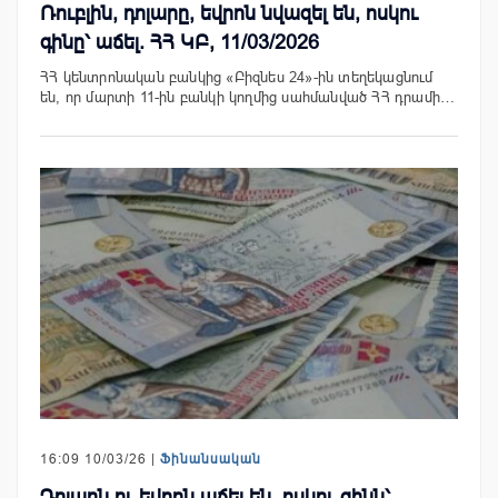
Ռուբլին, դոլարը, եվրոն նվազել են, ոսկու
գինը՝ աճել. ՀՀ ԿԲ, 11/03/2026
ՀՀ կենտրոնական բանկից «Բիզնես 24»-ին տեղեկացնում
են, որ մարտի 11-ին բանկի կողմից սահմանված ՀՀ դրամի…
16:09 10/03/26 |
Ֆինանսական
Դոլարն ու եվրոն աճել են, ոսկու գինն՝