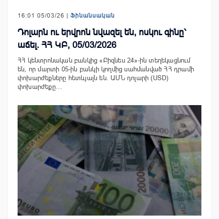
16:01 05/03/26 |
Ֆինանսական
Դոլարն ու երվրոն նվազել են, ոսկու գինը՝
աճել. ՀՀ ԿԲ, 05/03/2026
ՀՀ կենտրոնական բանկից «Բիզնես 24»-ին տեղեկացնում
են, որ մարտի 05-ին բանկի կողմից սահմանված ՀՀ դրամի
փոխարժեքները հետևյալն են. ԱՄՆ դոլարի (USD)
փոխարժեքը…