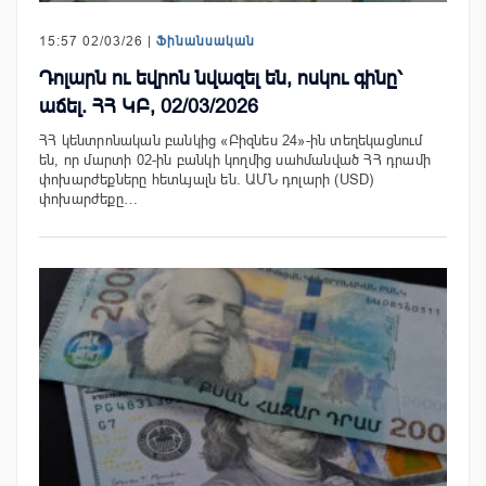
15:57 02/03/26 |
Ֆինանսական
Դոլարն ու եվրոն նվազել են, ոսկու գինը՝
աճել. ՀՀ ԿԲ, 02/03/2026
ՀՀ կենտրոնական բանկից «Բիզնես 24»-ին տեղեկացնում
են, որ մարտի 02-ին բանկի կողմից սահմանված ՀՀ դրամի
փոխարժեքները հետևյալն են. ԱՄՆ դոլարի (USD)
փոխարժեքը…