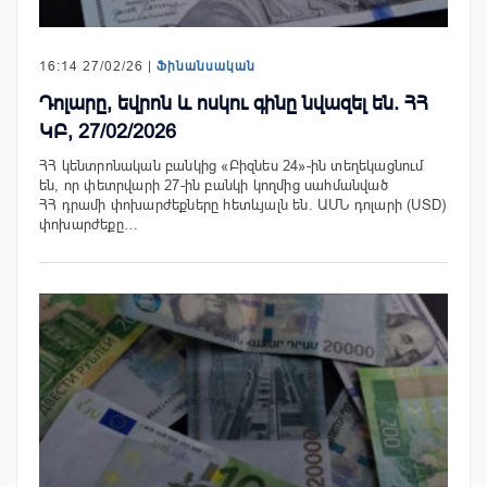
16:14 27/02/26 |
Ֆինանսական
Դոլարը, եվրոն և ոսկու գինը նվազել են. ՀՀ
ԿԲ, 27/02/2026
ՀՀ կենտրոնական բանկից «Բիզնես 24»-ին տեղեկացնում
են, որ փետրվարի 27-ին բանկի կողմից սահմանված
ՀՀ դրամի փոխարժեքները հետևյալն են. ԱՄՆ դոլարի (USD)
փոխարժեքը…