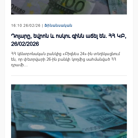
16:10 26/02/26 |
Ֆինանսական
Դոլարը, եվրոն և ոսկու գինն աճել են. ՀՀ ԿԲ,
26/02/2026
ՀՀ կենտրոնական բանկից «Բիզնես 24»-ին տեղեկացնում
են, որ փետրվարի 26-ին բանկի կողմից սահմանված ՀՀ
դրամի…