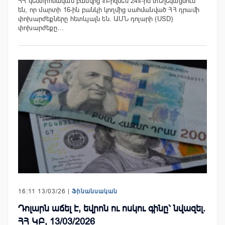
ՀՀ կենտրոնական բանկից «Բիզնես 24»-ին տեղեկացնում
են, որ մարտի 16-ին բանկի կողմից սահմանված ՀՀ դրամի
փոխարժեքները հետևյալն են. ԱՄՆ դոլարի (USD)
փոխարժեքը…
16:11 13/03/26 |
Ֆինանսական
Դոլարն աճել է, եվրոն ու ոսկու գինը՝ նվազել.
ՀՀ ԿԲ, 13/03/2026