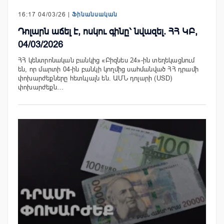
16:17 04/03/26 |
Ֆինանսական
Դոլարն աճել է, ոսկու գինը՝ նվազել. ՀՀ ԿԲ,
04/03/2026
ՀՀ կենտրոնական բանկից «Բիզնես 24»-ին տեղեկացնում
են, որ մարտի 04-ին բանկի կողմից սահմանված ՀՀ դրամի
փոխարժեքները հետևյալն են. ԱՄՆ դոլարի (USD)
փոխարժեքն…