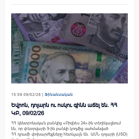
15:59 09/02/26 |
Ֆինանսական
Եվրոն, դոլարն ու ոսկու գինն աճել են. ՀՀ
ԿԲ, 09/02/26
ՀՀ կենտրոնական բանկից «Բիզնես 24»-ին տեղեկացնում
են, որ փետրվարի 9-ին բանկի կողմից սահմանված
ՀՀ դրամի փոխարժեքները հետևյալն են. ԱՄՆ դոլարի (USD)