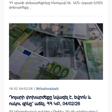
ՀՀ դրամի փոխարժեքները հետևյալն են. ԱՄՆ դոլարի (USD)
փոխարժեքը…
16:02 04/02/26 |
Ֆինանսական
Դոլարի փոխարժեքը նվազել է, եվրոն և
ոսկու գինը՝ աճել. ՀՀ ԿԲ, 04/02/26
ՀՀ կենտրոնական բանկից «Բիզնես 24»-ին տեղեկացնում