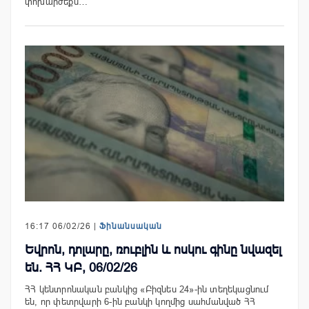
փոխարժեքն…
16:17 06/02/26 |
Ֆինանսական
Եվրոն, դոլարը, ռուբլին և ոսկու գինը նվազել
են. ՀՀ ԿԲ, 06/02/26
ՀՀ կենտրոնական բանկից «Բիզնես 24»-ին տեղեկացնում
են, որ փետրվարի 6-ին բանկի կողմից սահմանված ՀՀ