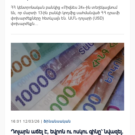
ՀՀ կենտրոնական բանկից «Բիզնես 24»-ին տեղեկացնում
են, որ մարտի 13-ին բանկի կողմից սահմանված ՀՀ դրամի
փոխարժեքները հետևյալն են. ԱՄՆ դոլարի (USD)
փոխարժեքն…
16:01 12/03/26 |
Ֆինանսական
Դոլարն աճել է, եվրոն ու ոսկու գինը՝ նվազել.