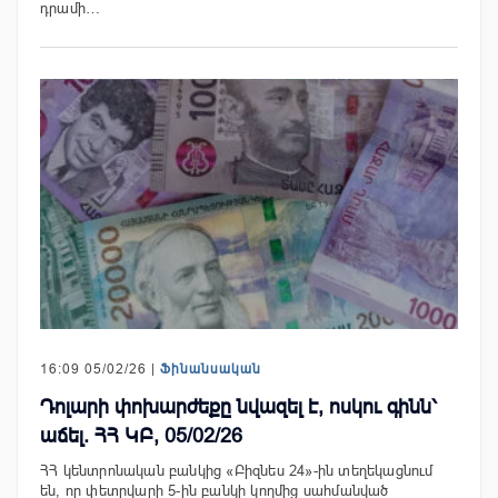
դրամի…
16:09 05/02/26 |
Ֆինանսական
Դոլարի փոխարժեքը նվազել է, ոսկու գինն՝
աճել. ՀՀ ԿԲ, 05/02/26
ՀՀ կենտրոնական բանկից «Բիզնես 24»-ին տեղեկացնում
են, որ փետրվարի 5-ին բանկի կողմից սահմանված