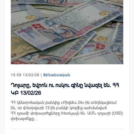
15:58 13/02/26 |
Ֆինանսական
Դոլարը, եվրոն ու ոսկու գինը նվազել են. ՀՀ
ԿԲ 13/02/26
ՀՀ կենտրոնական բանկից «Բիզնես 24»-ին տեղեկացնում
են, որ փետրվարի 13-ին բանկի կողմից սահմանված
ՀՀ դրամի փոխարժեքները հետևյալն են. ԱՄՆ դոլարի (USD)
փոխարժեքը…