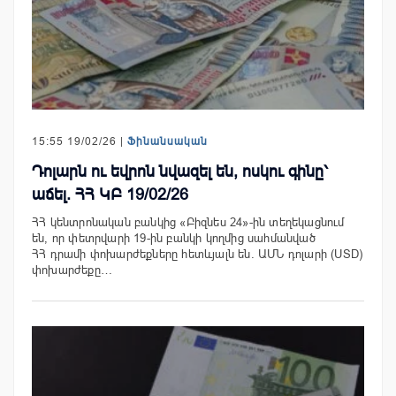
15:55 19/02/26 |
Ֆինանսական
Դոլարն ու եվրոն նվազել են, ոսկու գինը՝
աճել. ՀՀ ԿԲ 19/02/26
ՀՀ կենտրոնական բանկից «Բիզնես 24»-ին տեղեկացնում
են, որ փետրվարի 19-ին բանկի կողմից սահմանված
ՀՀ դրամի փոխարժեքները հետևյալն են. ԱՄՆ դոլարի (USD)
փոխարժեքը…