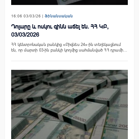
16:06 03/03/26 |
Ֆինանսական
Դոլարը և ոսկու գինն աճել են. ՀՀ ԿԲ,
03/03/2026
ՀՀ կենտրոնական բանկից «Բիզնես 24»-ին տեղեկացնում
են, որ մարտի 03-ին բանկի կողմից սահմանված ՀՀ դրամի…