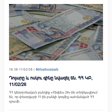
16:38 11/02/26 |
Ֆինանսական
Դոլարը և ոսկու գինը նվազել են. ՀՀ ԿԲ,
11/02/26
ՀՀ կենտրոնական բանկից «Բիզնես 24»-ին տեղեկացնում
են, որ փետրվարի 11-ին բանկի կողմից սահմանված ՀՀ
դրամի…