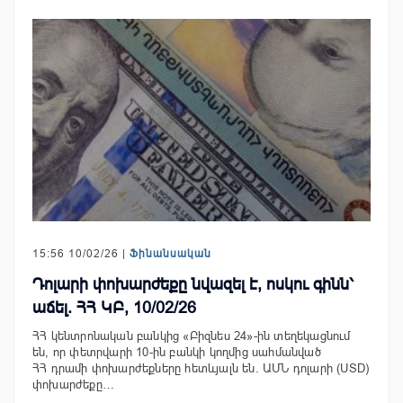
15:56 10/02/26 |
Ֆինանսական
Դոլարի փոխարժեքը նվազել է, ոսկու գինն՝
աճել. ՀՀ ԿԲ, 10/02/26
ՀՀ կենտրոնական բանկից «Բիզնես 24»-ին տեղեկացնում
են, որ փետրվարի 10-ին բանկի կողմից սահմանված
ՀՀ դրամի փոխարժեքները հետևյալն են. ԱՄՆ դոլարի (USD)
փոխարժեքը…