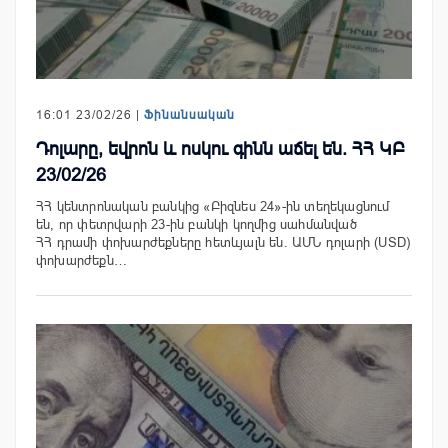
16:01 23/02/26 |
Ֆինանսական
Դոլարը, եվրոն և ոսկու գինն աճել են. ՀՀ ԿԲ
23/02/26
ՀՀ կենտրոնական բանկից «Բիզնես 24»-ին տեղեկացնում
են, որ փետրվարի 23-ին բանկի կողմից սահմանված
ՀՀ դրամի փոխարժեքները հետևյալն են. ԱՄՆ դոլարի (USD)
փոխարժեքն…