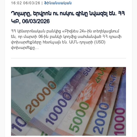
16:02 06/03/26 |
Ֆինանսական
Դոլարը, երվրոն ու ոսկու գինը նվազել են. ՀՀ
ԿԲ, 06/03/2026
ՀՀ կենտրոնական բանկից «Բիզնես 24»-ին տեղեկացնում
են, որ մարտի 06-ին բանկի կողմից սահմանված ՀՀ դրամի
փոխարժեքները հետևյալն են. ԱՄՆ դոլարի (USD)
փոխարժեքը…