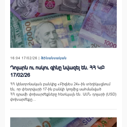
16:04 17/02/26 |
Ֆինանսական
Դոլարն ու ոսկու գինը նվազել են. ՀՀ ԿԲ
17/02/26
ՀՀ կենտրոնական բանկից «Բիզնես 24»-ին տեղեկացնում
են, որ փետրվարի 17-ին բանկի կողմից սահմանված
ՀՀ դրամի փոխարժեքները հետևյալն են. ԱՄՆ դոլարի (USD)
փոխարժեքը…