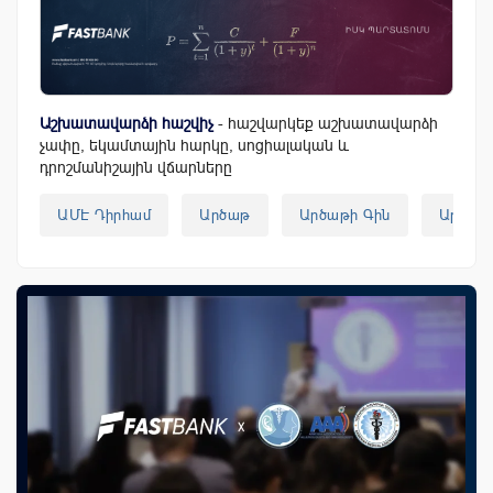
Աշխատավարձի հաշվիչ
- հաշվարկեք աշխատավարձի
չափը, եկամտային հարկը, սոցիալական և
դրոշմանիշային վճարները
ԱՄԷ Դիրհամ
Արծաթ
Արծաթի Գին
Արտար