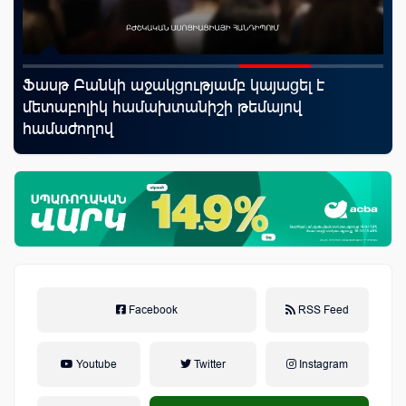
rld
Ֆասթ Բանկի աջակցությամբ կայացել է
Uc
մետաբոլիկ համախտանիշի թեմայով
էն
համաժողով
բն
Facebook
RSS Feed
Youtube
Twitter
Instagram