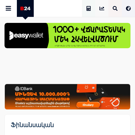
Աշխատավարձի Հաշվիչ
Ֆինանսական