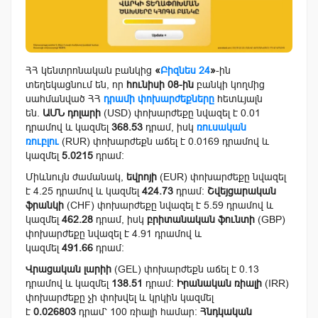
ՀՀ կենտրոնական բանկից
«
Բիզնես 24
»
-ին
տեղեկացնում են, որ
հունիսի 08-ին
բանկի կողմից
սահմանված ՀՀ
դրամի փոխարժեքները
հետևյալն
են.
ԱՄՆ դոլարի
(USD) փոխարժեքը նվազել է 0.01
դրամով և կազմել
368.53
դրամ, իսկ
ռուսական
ռուբլու
(RUR) փոխարժեքն աճել է 0.0169 դրամով և
կազմել
5.0215
դրամ:
Միևնույն ժամանակ,
եվրոյի
(EUR) փոխարժեքը նվազել
է 4.25 դրամով և կազմել
424.73
դրամ:
Շվեյցարական
ֆրանկի
(CHF) փոխարժեքը նվազել է 5.59 դրամով և
կազմել
462.28
դրամ, իսկ
բրիտանական ֆունտի
(GBP)
փոխարժեքը նվազել է 4.91 դրամով և
կազմել
491.66
դրամ:
Վրացական լարիի
(GEL) փոխարժեքն աճել է 0.13
դրամով և կազմել
138.51
դրամ:
Իրանական ռիալի
(IRR)
փոխարժեքը չի փոխվել և կրկին կազմել
է
0.026803
դրամ՝ 100 ռիալի համար:
Հնդկական