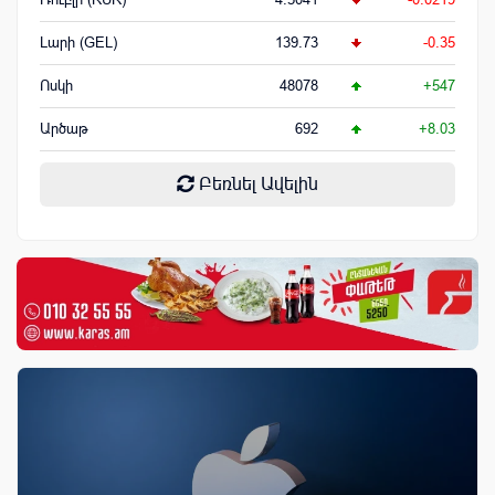
Լարի (GEL)
139.73
-0.35
Ոսկի
48078
+547
Արծաթ
692
+8.03
Բեռնել Ավելին