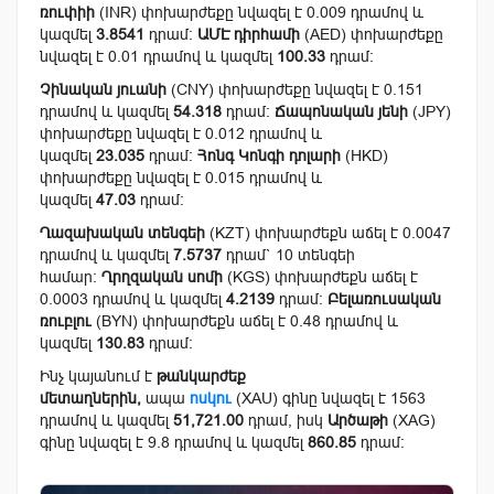
ռուփիի
(INR) փոխարժեքը նվազել է 0.009 դրամով և
կազմել
3.8541
դրամ:
ԱՄԷ դիրհամի
(AED) փոխարժեքը
նվազել է 0.01 դրամով և կազմել
100.33
դրամ:
Չինական յուանի
(CNY) փոխարժեքը նվազել է 0.151
դրամով և կազմել
54.318
դրամ:
Ճապոնական յենի
(JPY)
փոխարժեքը նվազել է 0.012 դրամով և
կազմել
23.035
դրամ:
Հոնգ Կոնգի դոլարի
(HKD)
փոխարժեքը նվազել է 0.015 դրամով և
կազմել
47.03
դրամ:
Ղազախական տենգեի
(KZT) փոխարժեքն աճել է 0.0047
դրամով և կազմել
7.5737
դրամ` 10 տենգեի
համար:
Ղրղզական սոմի
(KGS) փոխարժեքն աճել է
0.0003 դրամով և կազմել
4.2139
դրամ:
Բելառուսական
ռուբլու
(BYN) փոխարժեքն աճել է 0.48 դրամով և
կազմել
130.83
դրամ:
Ինչ կայանում է
թանկարժեք
մետաղներին,
ապա
ոսկու
(XAU) գինը նվազել է 1563
դրամով և կազմել
51,721.00
դրամ, իսկ
Արծաթի
(XAG)
գինը նվազել է 9.8 դրամով և կազմել
860.85
դրամ: