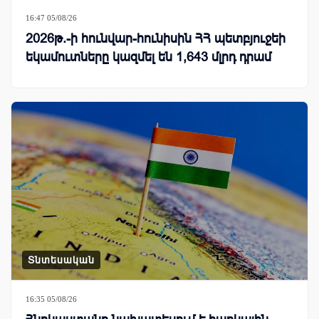
16:47 05/08/26
2026թ.-ի հունվար-հունիսին ՀՀ պետբյուջեի
եկամուտները կազմել են 1,643 մլրդ դրամ
Տնտեսական
16:35 05/08/26