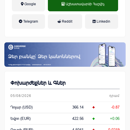
Google
Աշխատավարձի Հաշվիչ
եկամտային հարկ, կուտակային
Telegram
Reddit
Linkedin
կենսաթոշակային համակարգ
Փոխարժեքներ և Գներ
05/08/2026
դրամ
Դոլար (USD)
366.14
-0.87
Եվրո (EUR)
422.56
+0.06
Ռուբլի (RUR)
4.5041
-0.0219