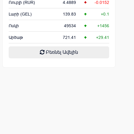
Ռուբլի (RUR)
4.4889
-0.0152
Լարի (GEL)
139.83
+0.1
Ոսկի
49534
+1456
Արծաթ
721.41
+29.41
Բեռնել Ավելին