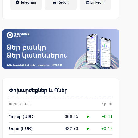
Telegram
Reddit
Linkedin
կենսաթոշակային համակարգ
Փոխարժեքներ և Գներ
06/08/2026
դրամ
Դոլար (USD)
366.25
+0.11
Եվրո (EUR)
422.73
+0.17