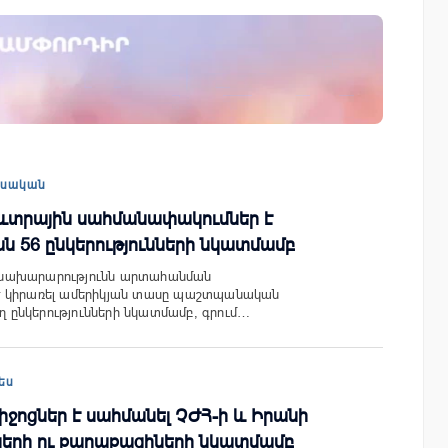
ափ
IDBank-ը ներկայացնում է նոր Mastercar
World քարտը՝ ճանապարհորդական
առավելություններով և հատուկ արշավո
եսական
տրային սահմանափակումներ է
ան 56 ընկերությունների նկատմամբ
նախարարությունն արտահանման
է կիրառել ամերիկյան տասը պաշտպանական
ող ընկերությունների նկատմամբ, գրում…
ես
ջոցներ է սահմանել ՉԺՀ-ի և Իրանի
նների ու քաղաքացիների նկատմամբ