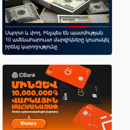
d
Սպորտ և փող. Ինչպես են պատմության
Կոնվերս
10 ամենահարուստ մարզիկները կուտակել
ռազմավ
վ
իրենց կարողությունը
նոր հաճ
զարգաց