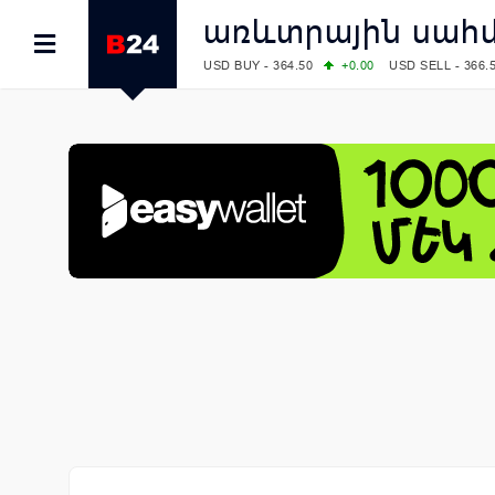
առևտրային սահ
USD BUY - 364.50
+0.00
USD SELL - 366.
EUR BUY - 418.00
+0.00
EUR SELL - 425.
OIL: BRENT - 79.24
+1.23
WTI - 74.92
COMEX: GOLD - 4267.00
+3.33
SILVER - 
COMEX: PLATINUM - 1765.90
-0.21
LME: ALUMINIUM - 3184.00
-0.27
COPPER
LME: NICKEL - 17249.00
+0.09
TIN - 5526
LME: LEAD - 1877.50
-1.00
ZINC - 3643.0
FOREX: USD/JPY - 157.68
+0.12
EUR/GBP
FOREX: EUR/USD - 1.1548
+0.11
GBP/USD
STOCKS RUS: RTSI - 895.93
+1.68
STOCKS US: DOW JONES - 54349.12
+0.4
STOCKS US: S&P 500 - 7723.55
-0.17
STOCKS JAPAN: NIKKEI - 65683.26
-0.93
STOCKS CHINA: HANG SENG - 25530.28
-
STOCKS EUR: FTSE100 - 10888.30
+0.08
STOCKS EUR: DAX - 26126.30
-0.29
06/08/2026 CBA: USD - 366.25
+0.11
GBP 
06/08/2026 CBA: EURO - 422.73
+0.17
06/08/2026 CBA: GOLD - 49534
+1456
SI