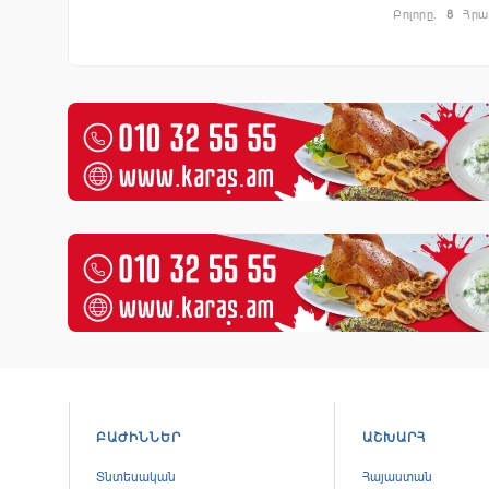
Բոլորը.
8
Հրա
ԲԱԺԻՆՆԵՐ
ԱՇԽԱՐՀ
Տնտեսական
Հայաստան