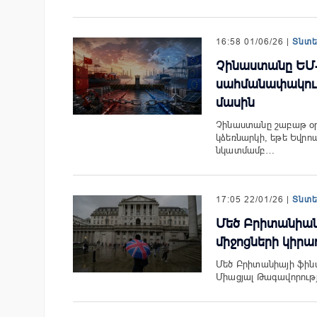
16:58 01/06/26 |
Տնտ
Չինաստանը ԵՄ-ի
սահմանափակում
մասին
Չինաստանը շաբաթ օր
կձեռնարկի, եթե Եվրոպ
նկատմամբ…
17:05 22/01/26 |
Տնտ
Մեծ Բրիտանիան
միջոցների կիրա
Մեծ Բրիտանիայի ֆինա
Միացյալ Թագավորությ