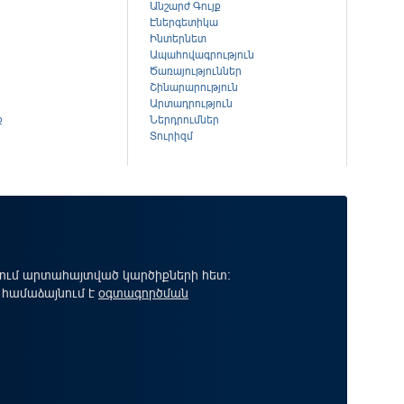
Անշարժ Գույք
Էներգետիկա
Ինտերնետ
Ապահովագրություն
Ծառայություններ
Շինարարություն
Արտադրություն
ք
Ներդրումներ
Տուրիզմ
րում արտահայտված կարծիքների հետ:
 համաձայնում է
օգտագործման