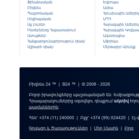
Ֆինանսական
Եվրոպա
Բիզնես
Ասիա
Պաշտոնական
Հյուսիսային Ամերի
Սոցիալական
ԱՊՀ
Այլ Լուրեր
Հարավային Ամերի
Ինտերնետը Հայաստանում
Հարավային Կովկա
Ասույթներ
Ավստրալիա
Հանքարդյունաբերություն /փակ/
Աֆրիկա
Աշխարհ /փակ/
Մերձավոր Արևելք
Բիզնես 24 ™ | B24 ™ | © 2008 - 2026
Բոլոր իրավունքները պաշտպանված են: Խմբագրությ
Հրապարակումներից օգտվելու դեպքում
ակտիվ
հղո
պայմաններին
։
Հեռ՝ +374 (11) 240000 | Բջջ՝ +374 (99) 024420 | Էլ
Գովազդ և Ծառայություններ
|
Մեր Մասին
|
Բլոգ