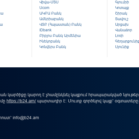
Վիվա-ՄՏՍ
Գյումրի
Ucom
Կոտայք
կա
ԱԿԲԱ Բանկ
Շիրակ
Ամերիաբանկ
Տավուշ
կա
ՎՏԲ (Հայաստան) Բանկ
Արցախ
ս
IDbank
Վանաձոր
Բիբլոս Բանկ Արմենիա
Լոռի
Ինեկոբանկ
Գեղարքունի
Կոնվերս Բանկ
Սյունիք
ան կարծիքը կարող է չհամընկնել կայքում հրապարակված նյութե
ւմը
https://b24.am/
պարտադիր է: Մուտք գործելով կայք՝ օգտատերը
-փոստ՝
info@b24.am