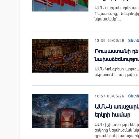
ԱՄՆ վարչակազմը պատժ
Բելառուսից, Հոնկոնգի
նկատմամբ՝…
13:39 10/06/26 |
Տնտ
Ռուսաստանի դե
նախաձեռնությո
ԱՄՆ Կոնգրեսի պորտալ
ներառում է, այդ թվո
16:57 03/06/26 |
Տնտ
ԱՄՆ-ն առաջարկե
երկրի համար
ԱՄՆ իշխանություններ
երկրից ներմուծման ն
գրասենյակը առաջար