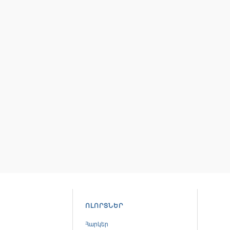
ՈԼՈՐՏՆԵՐ
Հարկեր