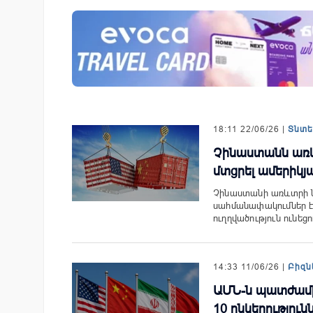
-ի վարկանիշային
Ֆասթ Բանկը Սևան Ստարտ
 է դրականի
Սամմիթին ներկայացրել է իր
պրոդուկտներն ու քարտային
առաջարկները
18:11 22/06/26 |
Տնտ
Չինաստանն առև
մտցրել ամերիկյ
Չինաստանի առևտրի 
սահմանափակումներ 
ուղղվածություն ունեց
14:33 11/06/26 |
Բիզն
ԱՄՆ-ն պատժամի
10 ընկերությու