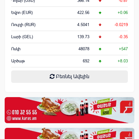
Դոլար (USD)
366.14
-0.87
Եվրո (EUR)
422.56
+0.06
Ռուբլի (RUR)
4.5041
-0.0219
Լարի (GEL)
139.73
-0.35
Ոսկի
48078
+547
Արծաթ
692
+8.03
Բեռնել Ավելին