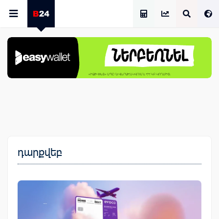
Աշխատավարձի Հաշվիչ
դարքվեբ