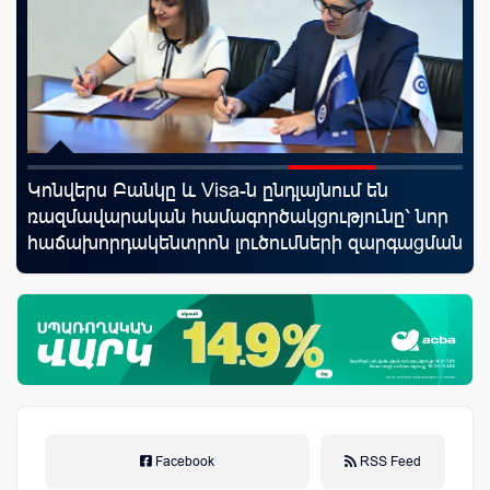
Կոնվերս Բանկը և Visa-ն ընդլայնում են
Ֆա
նց
ռազմավարական համագործակցությունը՝ նոր
մե
հաճախորդակենտրոն լուծումների զարգացման
հա
նպատակով
Facebook
RSS Feed