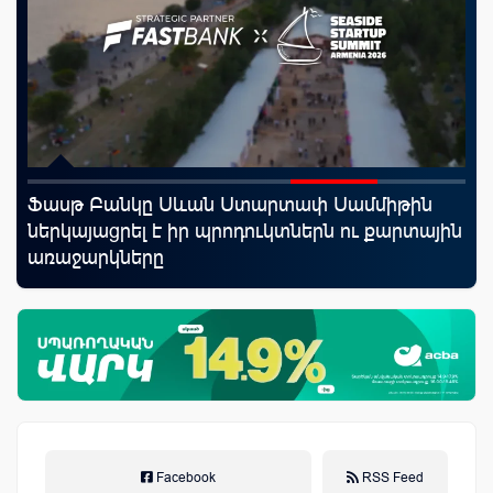
Ֆասթ Բանկը Սևան Ստարտափ Սամմիթին
Uc
ներկայացրել է իր պրոդուկտներն ու քարտային
«Մ
առաջարկները
Facebook
RSS Feed