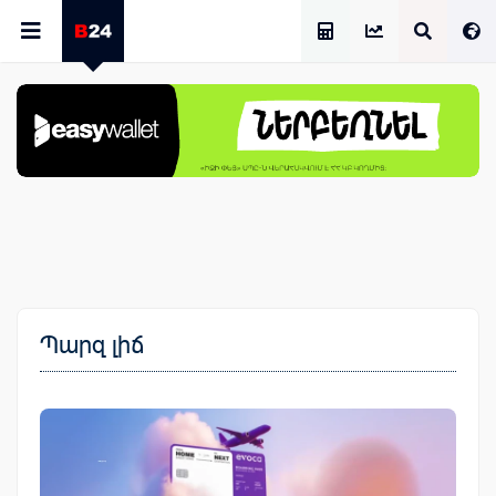
Աշխատավարձի Հաշվիչ
Պարզ լիճ