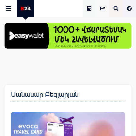
Աշխատավարձի Հաշվիչ
Սանասար Բեգլարյան