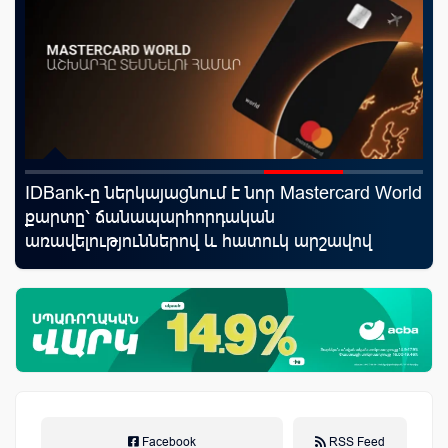
IDBank-ը ներկայացնում է նոր Mastercard World
Ֆա
քարտը՝ ճանապարհորդական
նե
առավելություններով և հատուկ արշավով
առ
Facebook
RSS Feed