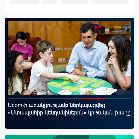
Ucom-ի աջակցությամբ ներկայացվեց
«Շ
յին
«Մտապահիր կենդանիներին» կրթական խաղը
ID
ամ
զե