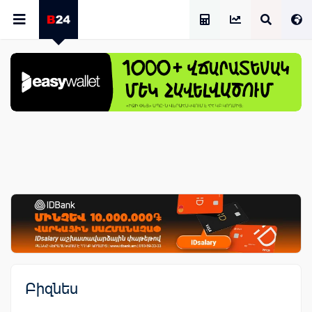
Աշխատավարձի Հաշվիչ
Բիզնես