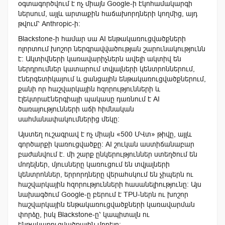
օգտագործվում է ոչ միայն Google-ի էկոհամակարգի
ներսում, այլև արտաքին հաճախորդների կողմից, այդ
թվում՝ Anthropic-ի։
Blackstone-ի համար սա AI ենթակառուցվածքների
ոլորտում խոշոր ներգրավվածության շարունակությունն
է։ Ակտիվների կառավարիչներն ավելի ակտիվ են
ներդրումներ կատարում տվյալների կենտրոններում,
էներգետիկայում և ցանցային ենթակառուցվածքներում,
քանի որ հաշվարկային հզորությունների և
էլեկտրաէներգիայի պակասը դառնում է AI
ծառայությունների աճի հիմնական
սահմանափակումներից մեկը։
Այստեղ ուշագրավ է ոչ միայն «500 ՄՎտ» թիվը, այլև
գործարքի կառուցվածքը։ AI շուկան աստիճանաբար
բաժանվում է. մի շարք ընկերություններ ստեղծում են
մոդելներ, մյուսները կառուցում են տվյալների
կենտրոններ, երրորդները վերահսկում են չիպերն ու
հաշվարկային հզորությունների հասանելիությունը։ Այս
նախագծում Google-ը բերում է TPU-ներն ու խոշոր
հաշվարկային ենթակառուցվածքների կառավարման
փորձը, իսկ Blackstone-ը՝ կապիտալն ու
ենթակառուցվածքային մոդելը։