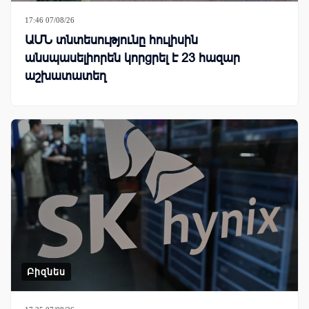
17:46 07/08/26
ԱՄՆ տնտեսությունը հուլիսին
անսպասելիորեն կորցրել է 23 հազար
աշխատատեղ
Բիզնես