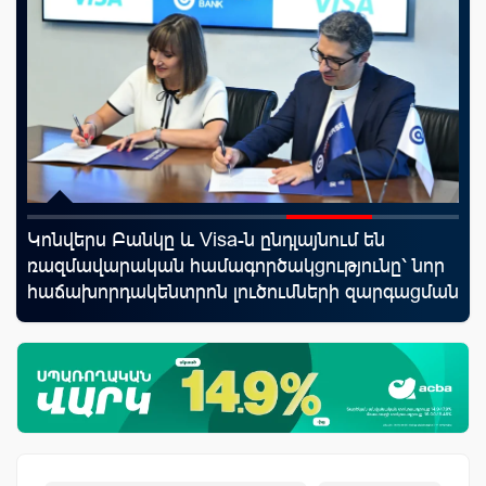
Կոնվերս Բանկը և Visa-ն ընդլայնում են
ID
յին
ռազմավարական համագործակցությունը՝ նոր
քա
հաճախորդակենտրոն լուծումների զարգացման
առ
նպատակով