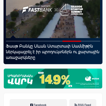
Ֆասթ Բանկը Սևան Ստարտափ Սամմիթին
Mo
որ
ներկայացրել է իր պրոդուկտներն ու քարտային
հե
ման
առաջարկները
Facebook
RSS Feed