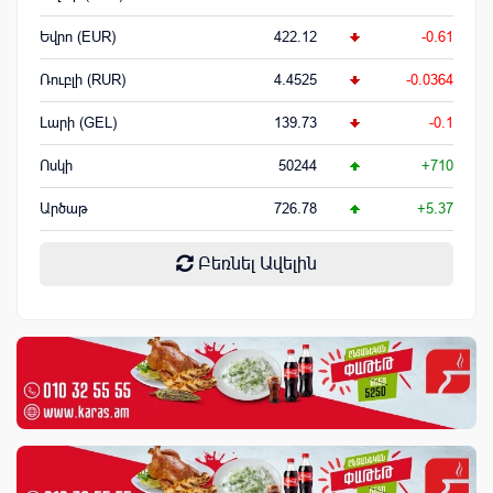
Եվրո (EUR)
422.12
-0.61
Ռուբլի (RUR)
4.4525
-0.0364
Լարի (GEL)
139.73
-0.1
Ոսկի
50244
+710
Արծաթ
726.78
+5.37
Բեռնել Ավելին