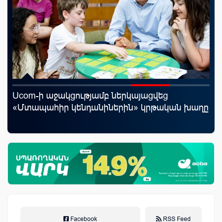
Ucom-ի աջակցությամբ ներկայացվեց
20
«Մտապահիր կենդանիներին» կրթական խաղը
խո
ըն
աճ
Facebook
RSS Feed