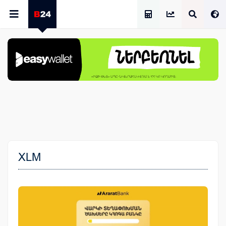
Աշխատավարձի Հաշվիչ
XLM