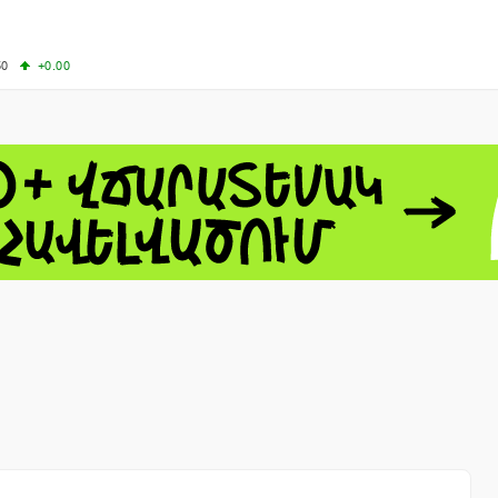
50
+0.00
50
-0.50
+4.11
61.44
-1.06
 - 13791.00
-0.12
8.00
+2.50
0
+1.43
 - 1.1521
-0.23
 - 1.3448
-0.08
NASDAQ - 26348.35
-0.06
TOPIX - 4074.93
+0.47
0.54
SSEC - 3940.04
+1.02
CAC40 - 8699.71
+0.35
- 492.1
-0.98
VER - 726.78
+5.37