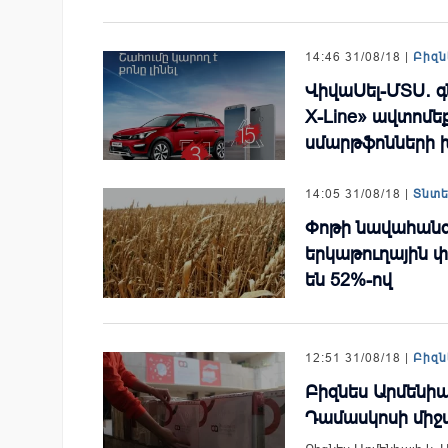
14:46 31/08/18 |
Բիզն
ՎիվաՍել-ՄՏՍ․ գ
X-Line» ավտոմեք
սմարթֆոնների 
14:05 31/08/18 |
Տնտ
Փոթի նավահան
երկաթուղային 
են 52%-ով
12:51 31/08/18 |
Բիզն
Բիզնես Արմենի
Դամասկոսի միջա