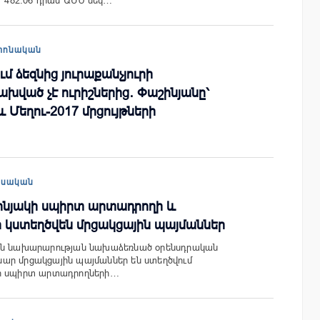
ր 482.06 դրամ ԱՄՆ մեկ…
տոնական
մ ձեզնից յուրաքանչյուրի
ախված չէ ուրիշներից․ Փաշինյանը՝
և Մեղու-2017 մրցույթների
եսական
ոնյակի սպիրտ արտադրողի և
 կստեղծվեն մրցակցային պայմաններ
ան նախարարության նախաձեռնած օրենսդրական
ար մրցակցային պայմաններ են ստեղծվում
ի սպիրտ արտադրողների…