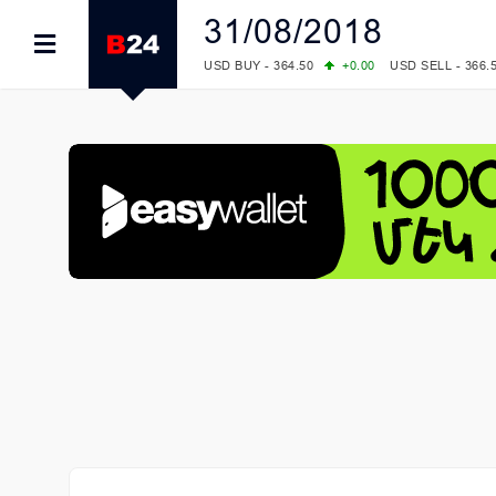
31/08/2018
USD BUY - 364.50
+0.00
USD SELL - 366.
EUR BUY - 418.00
+0.00
EUR SELL - 424.
OIL: BRENT - 83.40
+5.25
WTI - 78.00
COMEX: GOLD - 4242.00
-0.59
SILVER - 
COMEX: PLATINUM - 1749.90
-0.91
LME: ALUMINIUM - 3184.00
-0.27
COPPER
LME: NICKEL - 17249.00
+0.09
TIN - 5526
LME: LEAD - 1877.50
-1.00
ZINC - 3643.0
FOREX: USD/JPY - 158.37
+0.44
EUR/GBP
FOREX: EUR/USD - 1.1521
-0.23
GBP/USD
STOCKS RUS: RTSI - 884.56
-1.27
STOCKS US: DOW JONES - 53885.10
-0.85
STOCKS US: S&P 500 - 7709.96
-0.18
STOCKS JAPAN: NIKKEI - 65606.71
-0.12
STOCKS CHINA: HANG SENG - 25668.03
+
STOCKS EUR: FTSE100 - 10867.89
-0.19
STOCKS EUR: DAX - 26140.13
+0.05
07/08/2026 CBA: USD - 366.17
-0.08
GBP 
07/08/2026 CBA: EURO - 422.12
-0.61
07/08/2026 CBA: GOLD - 50244
+710
SIL