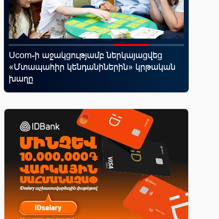
Ucom-ի աջակցությամբ ներկայացվեց
Moody’s
«Մտապահիր կենդանիներին» կրթական
հեռանկ
խաղը