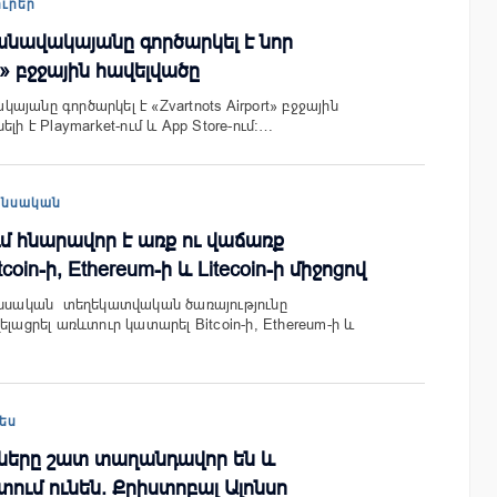
ուրեր
նավակայանը գործարկել է նոր
rt» բջջային հավելվածը
յանը գործարկել է «Zvartnots Airport» բջջային
լի է Playmarket-ում և App Store-ում։…
անսական
ւմ հնարավոր է առք ու վաճառք
oin-ի, Ethereum-ի և Litecoin-ի միջոցով
նանսական տեղեկատվական ծառայությունը
ելացրել առևտուր կատարել Bitcoin-ի, Ethereum-ի և
ես
ները շատ տաղանդավոր են և
գտում ունեն. Քրիստոբալ Ալոնսո