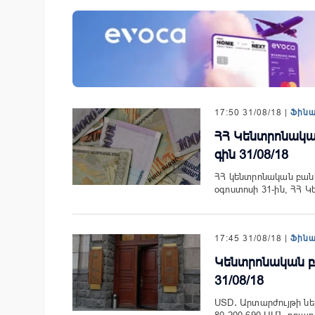
ան Ստարտափ
«Շտապ հաստատեք քարտի տվ
ցրել է իր
IDBank-ը զգուշացնում է հյու
 քարտային
ամրագրման հետ կապված
17:50 31/08/18 |
Ֆին
զեղծարարությունների մասին
ՀՀ Կենտրոնակա
գին 31/08/18
ՀՀ կենտրոնական բանկի
օգոստոսի 31-ին, ՀՀ 
17:45 31/08/18 |
Ֆին
Կենտրոնական բ
31/08/18
USD․ Արտարժույթի ներ