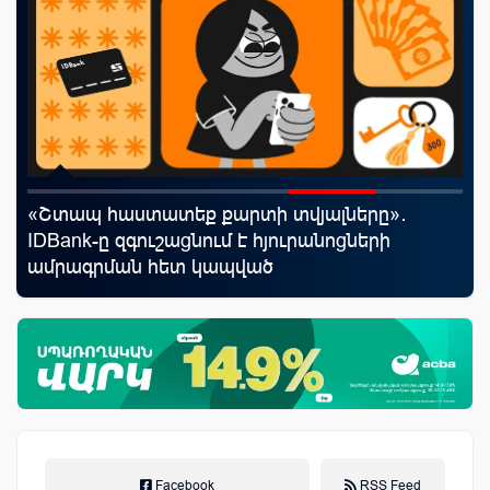
»․
Moody’s-ը IDBank-ի վարկանիշային
ի
հեռանկարը փոխել է դրականի
Facebook
RSS Feed