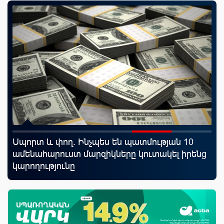
Սպորտ և փող. Ինչպես են պատմության 10
Ֆա
ամենահարուստ մարզիկները կուտակել իրենց
նե
կարողությունը
առ