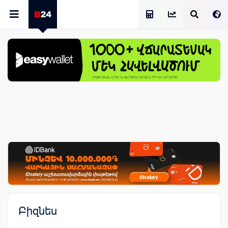
Աշխատավարձի Հաշվիչ
Բիզնես