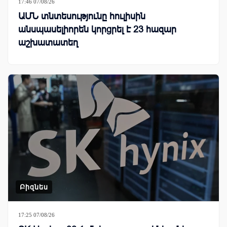
17:46 07/08/26
ԱՄՆ տնտեսությունը հուլիսին
անսպասելիորեն կորցրել է 23 հազար
աշխատատեղ
Բիզնես
17:25 07/08/26