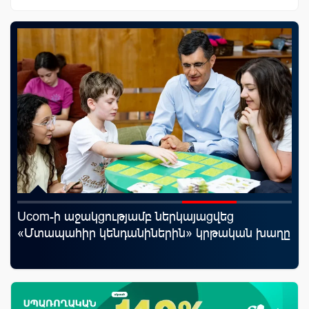
Ucom-ի աջակցությամբ ներկայացվեց
«Շ
«Մտապահիր կենդանիներին» կրթական խաղը
ID
ամ
զե