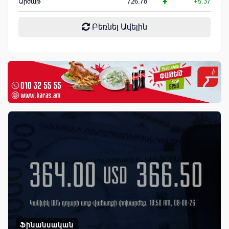
Արծաթ
726.78
+5.37
Բեռնել Ավելին
Ֆինանսական