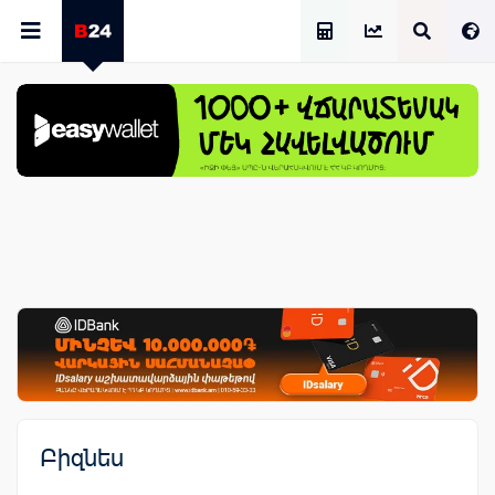
Աշխատավարձի Հաշվիչ
Բիզնես