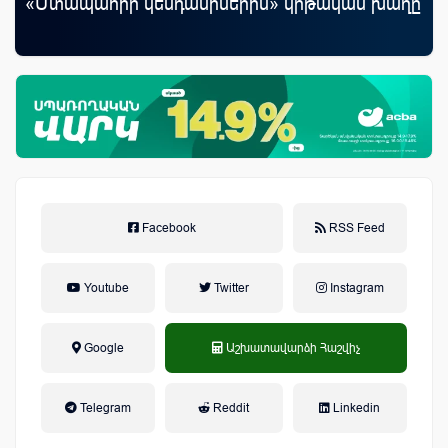
«Մտապահիր կենդանիներին» կրթական խաղը
հե
Facebook
RSS Feed
Youtube
Twitter
Instagram
Google
Աշխատավարձի Հաշվիչ
եկամտային հարկ, կուտակային
Telegram
Reddit
Linkedin
կենսաթոշակային համակարգ