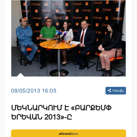
08/05/2013 16:05
Կիսվել
ՄԵԿՆԱՐԿՈՒՄ Է «ԲԱՐՔԵՄՓ
ԵՐԵՎԱՆ 2013»-Ը