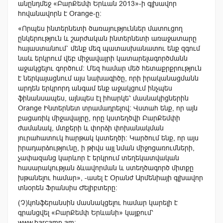
անընդմեջ «ԲարՔեմփ Երևան 2013»-ի գլխավոր
հովանավորն է Orange-ը:
«Որպես ինտերնետի ծառայություններ մատուցող
ընկերություն և շարժական ինտերնետի առաջատարը
հայաստանում` մենք մեզ պատասխանատու ենք զգում
նաև երկրում վեբ միջավայրի կատարելագործմանն
աջակցելու գործում: Մեզ համար մեծ հետաքրքրություն
է ներկայացնում այս նախագիծը, որի իրականացմանն
արդեն երկրորդ անգամ ենք աջակցում ինչպես
ֆինանսապես, այնպես էլ իհարկե՝ մասնակիցներին
Orange Ինտերնետ տրամադրելով: Վստահ ենք, որ այն
բացառիկ միջավայրը, որը կստեղծվի ԲարՔեմփի
ժամանակ, մտքերի և փորձի փոխանակման
յուրահատուկ հարթակ կստեղծի: Կարծում ենք, որ այս
իրադարձությունը, ի թիվս այլ նման միջոցառումների,
չափազանց կարևոր է երկրում տեղեկատվական
հասարակության ձևավորման և ստեղծագործ միտքը
խթանելու համար», -ասել է Օրանժ Արմենիայի գլխավոր
տնօրեն Ֆրանսիս Ժելիբտերը:
(Չ)կոնֆերանսին մասնակցելու համար կարելի է
գրանցվել «ԲարՔեմփ Երևանի» կայքում՝
www.barcamp.am: