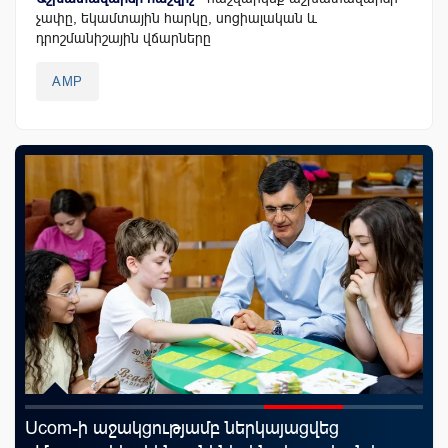
չափը, եկամտային հարկը, սոցիալական և
դրոշմանիշային վճարները
AMP
Ucom-ի աջակցությամբ ներկայացվեց
Mo