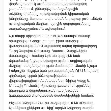
փորձով հատուկ այդ նպատակով տրամադրվող
լսարաններում, քննարկել համացանցային
տեխնոլոգիաները, ծրագրավորման կիրառական
խնդիրները, ճարտարագիտական նորարար լուծումներն
ու սոցիալական մեդիայի վերջին զարգացումները
տարածաշրջանում և աշխարհում։
Այս տարի միջոցառմանը ելույթ ունենալու համար
հրավիրվել է Google ընկերության ամերիկյան
կենտրոնակայանում աշխատող ավագ ծրագրավորող
Դևիդ Գարսիա Քինթասը: Հատուկ Բարքեմփին
մասնակցելու համար Երևան կայցելեն նաև
ճգնաժամային քարտեզագրության և սոցիալական
մեդիայի ռազմավարության մասնագետ Անահի Այալա
Իակուչին, ինչպես նաև ռուսաստանյան ՌԻԱ-Նովոստի
գործակալության ինֆոգրաֆիկաների և
վիզուալիզացիայի մասնագետներ Ֆիլիպ Կացը և
Միխայիլ Դունաևը: Հյուրերը դասախոսություններ
կկարդան և վարպետության դասընթացներ
կանցկացնեն միջոցառման մասնակիցների համար:
Ինչպես «Բիզնես 24»-ին տեղեկացնում են «Օրանժ-
Արմենիա» ընկերությունից՝ արդեն երկրորդ տարին