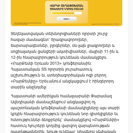
Տեղեկատվական տեխնոլոգիաների ոլորտի շուրջ
հազար մասնագետ՝ ծրագրավորողներ,
ճարտարագետներ, բլոգերներ, օն-լայն լրագրողներ և
սոցիալական ցանցերի ակտիվիստներ, մայիսի 11-ին և
12-ին հնարավորություն կունենան մասնակցելու
«ԲարՔեմփ Երևան 2013» կոնֆերանսին։
Հայաստանյան ՏՏ ոլորտին յուրահատուկ
աշխուժություն եւ ստեղծագործական ոգի բերող
«ԲարՔեմփը» Երեւանում անցկացվում է հինգերորդ
տարին անընդմեջ։
Հայաստանի ամերիկյան համալսարանի Փարամազ
Ավեդիսյանի մասնաշենքում անցկացվող ոչ
պաշտոնական կոնֆերանսի մասնակիցները այս տարի
կրկին հնարավորություն կունենան նոր գիտելիքներ եւ
հմտություններ ձեռքբերել` մասնակցելով «ԲարՔեմփի»
հատուկ հյուրերի կողմից վարվող վարպետության
դասընթացներին, ելույթ ունենալ` կիսվելով սեփական