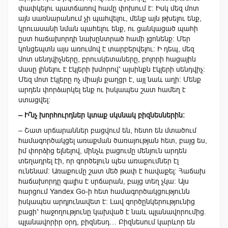
փափկելու պատճառով համը փոխում է։ Իսկ մեզ մոտ
այն սառնարանում չի պահվելու, մենք այն թխելու ենք,
կրուասանի նման պահելու ենք, ու ցանկացած պահի
ըստ հաճախորդի նախընտրած համի լցոնենք: Մեր
կոնցեպտն այս առումով է տարբերվելու: Ի դեպ, մեզ
մոտ սենդվիչները, բրուսկետաները, բոլորի հացային
մասը լինելու է էկլերի խմորով՝ այսինքն էկլերի սենդվիչ։
Մեզ մոտ էկլերը ոչ միայն քաղցր է, այլ նաև աղի։ Մենք
արդեն փորձարկել ենք ու իսկապես շատ համեղ է
ստացվել։
– Ի՞նչ խորհուրդներ կտաք սկսնակ բիզնեսներին։
–
Շատ սրճարաններ բացվում են, հետո են մտածում
համագործակցել առաքման ծառայության հետ, բայց ես,
իմ փորձից ելնելով, մինչև բացումը մենյուն արդեն
տեղադրել էի, որ գործելուն պես առաքումներ էլ
ունենամ: Առաքումը շատ մեծ թափ է հավաքել: Հաճախ
հաճախորդը գալիս է սրճարան, բայց տեղ չկա: Այս
հարցում Yandex
Go-
ի հետ համագործակցությունն
իսկապես արդյունավետ է: Լավ գործընկերությունից
բացի՝ հաջողությունը կախված է նաև պլանավորումից.
պլանավորիր օրդ, բիզնեսդ… Բիզնեսում կարևոր են