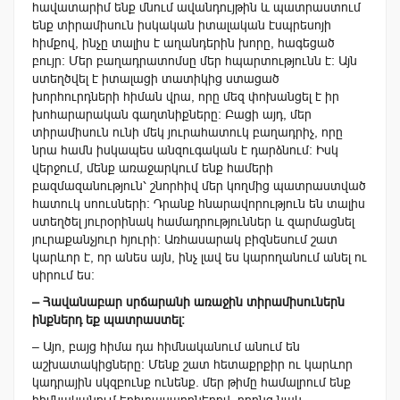
հավատարիմ ենք մնում ավանդույթին և պատրաստում
ենք տիրամիսուն իսկական իտալական էսպրեսոյի
հիմքով, ինչը տալիս է աղանդերին խորը, հագեցած
բույր: Մեր բաղադրատոմսը մեր հպարտությունն է: Այն
ստեղծվել է իտալացի տատիկից ստացած
խորհուրդների հիման վրա, որը մեզ փոխանցել է իր
խոհարարական գաղտնիքները: Բացի այդ, մեր
տիրամիսուն ունի մեկ յուրահատուկ բաղադրիչ, որը
նրա համն իսկապես անզուգական է դարձնում: Իսկ
վերջում, մենք առաջարկում ենք համերի
բազմազանություն՝ շնորհիվ մեր կողմից պատրաստված
հատուկ սոուսների: Դրանք հնարավորություն են տալիս
ստեղծել յուրօրինակ համադրություններ և զարմացնել
յուրաքանչյուր հյուրի: Առհասարակ բիզնեսում շատ
կարևոր է, որ անես այն, ինչ լավ ես կարողանում անել ու
սիրում ես:
– Հավանաբար սրճարանի առաջին տիրամիսուներն
ինքներդ եք պատրաստել:
– Այո, բայց հիմա դա հիմնականում անում են
աշխատակիցները: Մենք շատ հետաքրքիր ու կարևոր
կադրային սկզբունք ունենք. մեր թիմը համալրում ենք