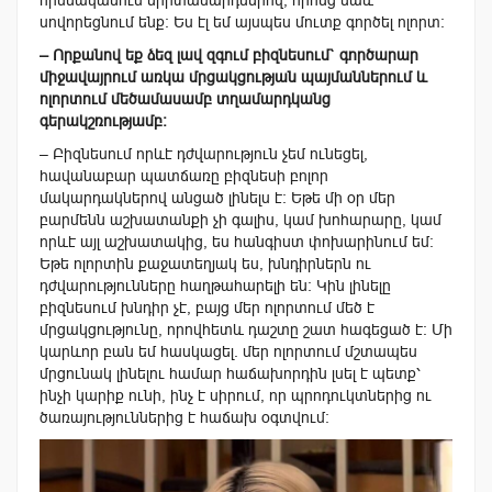
հիմնականում երիտասարդներով, որոնց նաև
սովորեցնում ենք: Ես էլ եմ այսպես մուտք գործել ոլորտ:
– Որքանով եք ձեզ լավ զգում բիզնեսում` գործարար
միջավայրում առկա մրցակցության պայմաններում և
ոլորտում մեծամասամբ տղամարդկանց
գերակշռությամբ:
– Բիզնեսում որևէ դժվարություն չեմ ունեցել,
հավանաբար պատճառը բիզնեսի բոլոր
մակարդակներով անցած լինելս է: Եթե մի օր մեր
բարմենն աշխատանքի չի գալիս, կամ խոհարարը, կամ
որևէ այլ աշխատակից, ես հանգիստ փոխարինում եմ:
Եթե ոլորտին քաջատեղյակ ես, խնդիրներն ու
դժվարությունները հաղթահարելի են: Կին լինելը
բիզնեսում խնդիր չ
է
,
բ
այց մեր ոլորտում մեծ է
մրցակցությունը, որովհետև դաշտը շատ հագեցած է: Մի
կարևոր բան եմ հասկացել. մեր ոլորտում մշտապես
մրցունակ լինելու համար հաճախորդին լսել է պետք՝
ինչի կարիք ունի, ինչ է սիրում, որ պրոդուկտներից ու
ծառայություններից է հաճախ օգտվում: