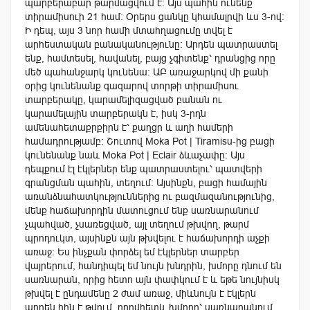
պարբերաբար թարմացվում է: Այս պահին ունենք
տիրամիսուի 21 համ: Օրերս ցանկը կհամալրվի ևս 3-ով:
Ի դեպ, այս 3 նոր համի մտահղացումը տվել է
արհեստական բանականությունը: Արդեն պատրաստել
ենք, համտեսել, հավանել, բայց չգիտենք՝ դրանցից որը
մեծ պահանջարկ կունենա: ԱԲ առաջարկով մի քանի
օրից կունենանք գազարով տորթի տիրամիսու
տարբերակը, կարամելիզացված բանան ու
կարամելային տարբերակն է, իսկ 3-րդն
ամենահետաքրքիրն է՝ քաղցր և աղի համերի
համադրությամբ: Շուտով Moka Pot | Tiramisu-ից բացի
կունենանք նաև Moka Pot | Eclair ձևաչափը: Այս
դեպքում էլ էկլերներ ենք պատրաստելու՝ պատվերի
գրանցման պահին, տեղում: Այսինքն, բացի համային
առանձնահատկություններից ու բազմազանությունից,
մենք հաճախորդին մատուցում ենք սառնարանում
չպահված, չսառեցված, այլ տեղում թխվող, թարմ
պրոդուկտ,
այսինքն այն թխվելու է հաճախորդի աչքի
առաջ։ Ես ինչքան փորձել եմ էկլերներ տարբեր
վայրերում, հանդիպել եմ նույն խնդրին, խմորը դնում են
սառնարան, որից հետո այն փափկում է և եթե նույնիսկ
թխվել է ընդամենը 2 ժամ առաջ, միևնույն է էկլերն
արդեն հին է թվում, որովհետև խմորը՝ սառնարանում