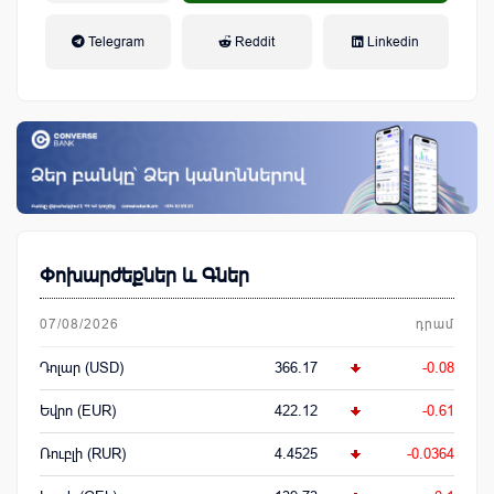
եկամտային հարկ, կուտակային
Telegram
Reddit
Linkedin
կենսաթոշակային համակարգ
Փոխարժեքներ և Գներ
07/08/2026
դրամ
Դոլար (USD)
366.17
-0.08
Եվրո (EUR)
422.12
-0.61
Ռուբլի (RUR)
4.4525
-0.0364