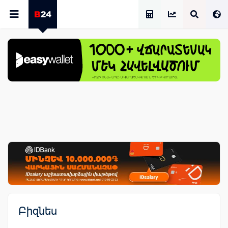
Աշխատավարձի Հաշվիչ
Բիզնես