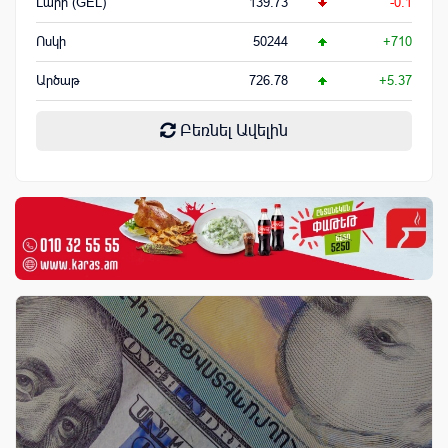
Լարի (GEL)
139.73
-0.1
Ոսկի
50244
+710
Արծաթ
726.78
+5.37
Բեռնել Ավելին