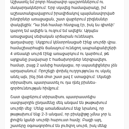
Աշխատել եմ բոլոր հնարավոր պաշտոններում ու
մակարդակներում: Երբ սկսվեց համավարակը, իմ
աշխատանքավայրում իրավիճակով պայմանավորված
խնդիրներ առաջացան, շատ վայրերում բիզնեսներ
փակվեցին: Դա ինձ համար հետքայլ էր, իսկ ես գիտեի՝
կարող եմ ավելին և ուզում եմ ավելին: Այդպես
առաջացավ սեփական սրճարան ունենալու
գաղափարը: Սկզբում կենտրոնացած էինք սուրճի վրա.
համաշխարհային ճանաչում ունեցող ապրանքանիշերի
4 տեսակի սուրճ էինք առաջարկում ու կարծում, թե
այդքանը բավարար է հաճախորդներ ներգրավելու
համար, բայց 2 ամսից հասկացա, որ սպասելիքներս չեն
արդարանում: Որոշեցի փոխել ուղղությունս ու սկսել
անել այն, ինչ ինձ մոտ շատ լավ է ստացվում: Սկսեցի
տիրամիսու պատրաստել ու դա դնել բիսնես-
գործունեության հիմքում:
Շատ վայրերում տիրամիսու պատրաստելիս
սավոյարդին ընդամենը մեկ անգամ են թաթախում
սուրճի մեջ: Մենք առանձնանում ենք նրանով, որ
թաթախում ենք 2-3 անգամ, որ բիսկվիթը չմնա չոր և
լիովին կլանի սուրճի հարուստ համը: Բացի այդ,
շատերը օգտագործում են լուծվող սուրճ, իսկ մենք