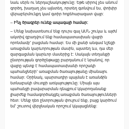
նաև սերն ու ներդաշնակությունը: Եթե սիրով չես անում
գործդ, խաղաղ չես այնտեղ, որտեղ գտնվում ես, փոխիր
վերաբերմունքդ կամ գտիր հոքեհարազատ վայր:
–
Ի՞նչ ծրագրեր ունեք ապագայի համար։
–
Մենք նախատեսում ենք դուրս գալ ԱՄՆ շուկա և այժմ
ակտիվ զբաղվում ենք համապատասխան վայրի
որոնմամբ՝ բացման համար։
Ես մի քանի անգամ նշեցի
առաքման կարևորության մասին, այստեղ ևս, դա մեր
զարգացման կարևոր մասերից է։ Սա
կայն տեղանքի
ընտրության գործընթացը բարդանում է նրանով, որ
վայրը պետք է համապատասխանի որոշակի
պահանջների՝ առաքման ծառայությանը միանալու
համար։ Օրինակ, պարտադիր պայման է առանձին
ետնաբակի մուտքի առկայությունը։ Միայն այս
պահանջի բավարարման դեպքում կկարողանանք
լիարժեք համագործակցել առաքման ծառայությունների
հետ։ Մենք դեռ ընտրության փուլում ենք, բայց կարծում
եմ՝ շուտով վերջնական որոշում կկայացնենք: