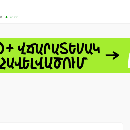
50
+0.00
50
-0.50
+4.11
61.44
-1.06
 - 13791.00
-0.12
8.00
+2.50
0
+1.43
 - 1.1521
-0.23
 - 1.3448
-0.08
NASDAQ - 26348.35
-0.06
TOPIX - 4074.93
+0.47
0.54
SSEC - 3940.04
+1.02
CAC40 - 8699.71
+0.35
- 492.1
-0.98
VER - 726.78
+5.37