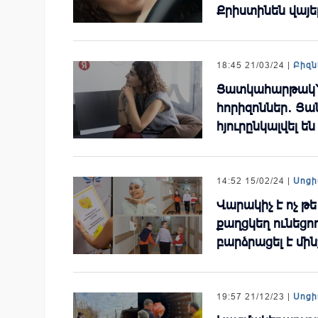
Քրիստինեն վայե
18:45 21/03/24 |
Բիզն
Ցատկահարթակ՝ 
հորիզոններ․ Յա
հյուրընկալվել ե
14:52 15/02/24 |
Սոցի
Վարակիչ է ոչ թե
քաղցկեղ ունեցո
բարձրացել է մին
19:57 21/12/23 |
Սոցի