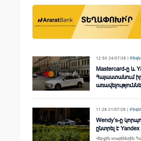
 քարտի տվյալները»․
Ucom-ի աջակցությամբ ներկ
ում է հյուրանոցների
«Մտապահիր կենդանիներին
կապված
խաղը
երի մասին
12:50 24/07/26 |
Բիզն
Mastercard-ը և 
Հայաստանում ի
առավելությունն
11:28 21/07/26 |
Բիզն
Wendy’s-ը կորպ
ընտրել է Yandex
Վերջին տարիներին Հա