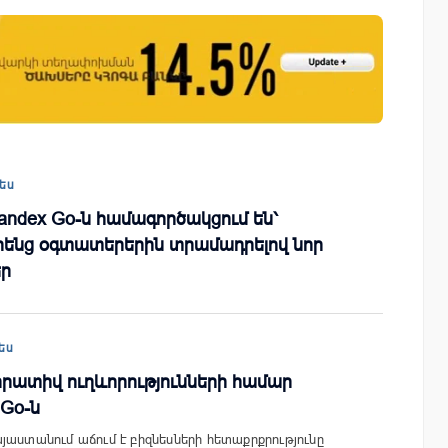
այացվեց
«Սմայլ Սվիթ»-ի զարգացման
» կրթական
ճանապարհը՝ Կոնվերս Բանկի
գործընկերությամբ
ես
Yandex Go-ն համագործակցում են՝
րենց օգտատերերին տրամադրելով նոր
եր
ես
որատիվ ուղևորությունների համար
 Go-ն
յաստանում աճում է բիզնեսների հետաքրքրությունը