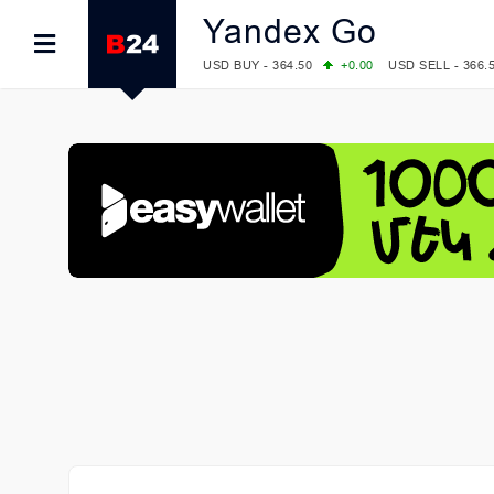
Yandex Go
USD BUY - 364.50
+0.00
USD SELL - 366.
EUR BUY - 418.00
+0.00
EUR SELL - 424.
OIL: BRENT - 83.40
+5.25
WTI - 78.00
COMEX: GOLD - 4242.00
-0.59
SILVER - 
COMEX: PLATINUM - 1749.90
-0.91
LME: ALUMINIUM - 3184.00
-0.27
COPPER
LME: NICKEL - 17249.00
+0.09
TIN - 5526
LME: LEAD - 1877.50
-1.00
ZINC - 3643.0
FOREX: USD/JPY - 158.37
+0.44
EUR/GBP
FOREX: EUR/USD - 1.1521
-0.23
GBP/USD
STOCKS RUS: RTSI - 884.56
-1.27
STOCKS US: DOW JONES - 53885.10
-0.85
STOCKS US: S&P 500 - 7709.96
-0.18
STOCKS JAPAN: NIKKEI - 65606.71
-0.12
STOCKS CHINA: HANG SENG - 25668.03
+
STOCKS EUR: FTSE100 - 10867.89
-0.19
STOCKS EUR: DAX - 26140.13
+0.05
07/08/2026 CBA: USD - 366.17
-0.08
GBP 
07/08/2026 CBA: EURO - 422.12
-0.61
07/08/2026 CBA: GOLD - 50244
+710
SIL