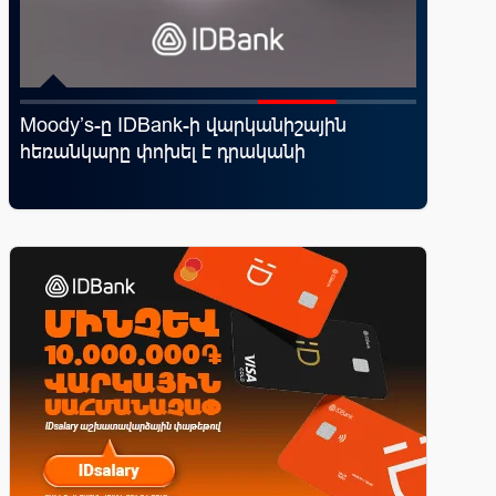
Moody’s-ը IDBank-ի վարկանիշային
Ֆասթ Բ
հեռանկարը փոխել է դրականի
Սամմիթի
պրոդուկ
առաջար