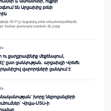
ւններ և անհատներ, ովքեր
գնում են Արցախից բռնի
րին
մբերի 20-21-ը Արցախից բռնի տեղահանվածներին
ելու համար ջատագով դարձան մի շարք
ես
ւր ու քաղցրավենիք մեքենայում,
 էլ՝ ըստ ցանկության․ արցախցի Վրեժն
կանիշով վարորդների ցանկում է
ես
նականության` խորը նեյրոցանցերի
ուծումներ` Վիվա-ՄՏՍ-ի
 համար