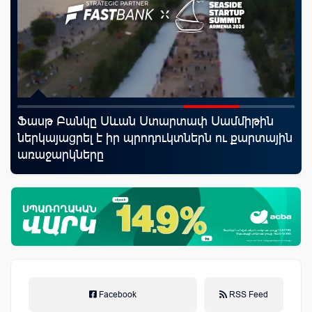
Ֆասթ Բանկը Սևան Ստարտափ Սամմիթին
«Ս
աղը
ներկայացրել է իր պրոդուկտներն ու քարտային
Կո
առաջարկները
Facebook
RSS Feed