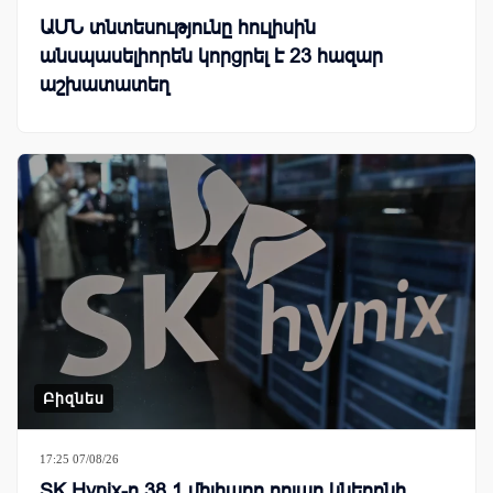
ԱՄՆ տնտեսությունը հուլիսին
անսպասելիորեն կորցրել է 23 հազար
աշխատատեղ
Բիզնես
17:25 07/08/26
SK Hynix-ը 38.1 միլիարդ դոլար կներդնի