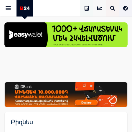
Աշխատավարձի Հաշվիչ
Բիզնես