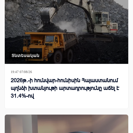
Տնտեսական
19:47 07/08/26
2026թ․-ի հունվար-հունիսին Հայաստանում
պղնձի խտանյութի արտադրությունը աճել է
31․4%-ով