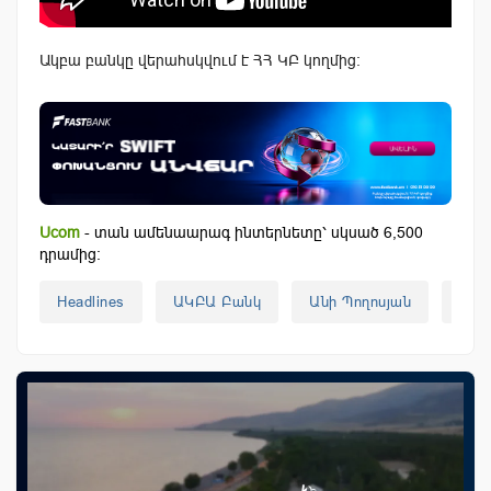
Ակբա բանկը վերահսկվում է ՀՀ ԿԲ կողմից։
Ucom
- տան ամենաարագ ինտերնետը՝ սկսած 6,500
դրամից:
Headlines
ԱԿԲԱ Բանկ
Անի Պողոսյան
Աշ