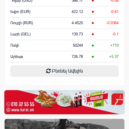
Դոլար (USD)
366.17
-0.08
Եվրո (EUR)
422.12
-0.61
Ռուբլի (RUR)
4.4525
-0.0364
Լարի (GEL)
139.73
-0.1
Ոսկի
50244
+710
Արծաթ
726.78
+5.37
Բեռնել Ավելին