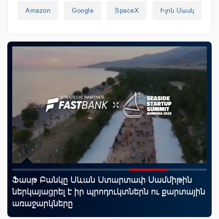
Amazon
Google
SpaceX
Իլոն Մասկ
Ֆասթ Բանկը Սևան Ստարտափ Սամմիթին
Սպ
որ
ներկայացրել է իր պրոդուկտներն ու քարտային
ամ
ման
առաջարկները
կա