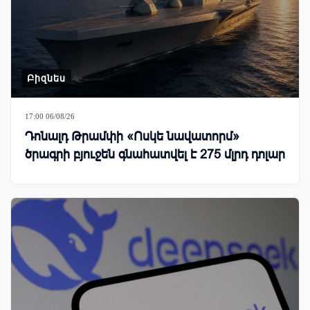
Բիզնես
17:00 06/08/26
Դոնալդ Թրամփի «Ոսկե նավատորմ»
ծրագրի բյուջեն գնահատվել է 275 մլրդ դոլար