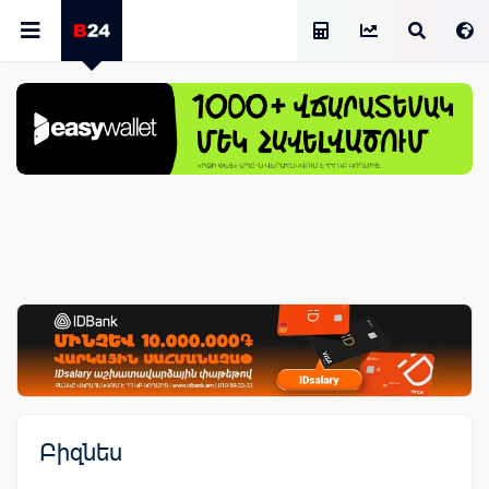
Աշխատավարձի Հաշվիչ
Բիզնես