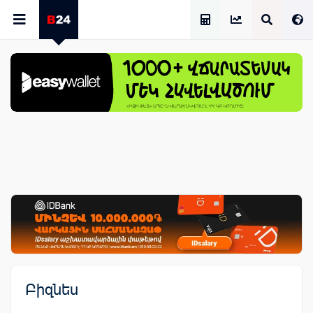
Աշխատավարձի Հաշվիչ
Բիզնես