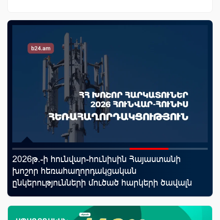
2026թ.-ի հունվար-հունիսին Հայաստանի
«Ս
յին
խոշոր հեռահաղորդակցական
Կո
ընկերությունների մուծած հարկերի ծավալն
աճել է 8.66%-ով