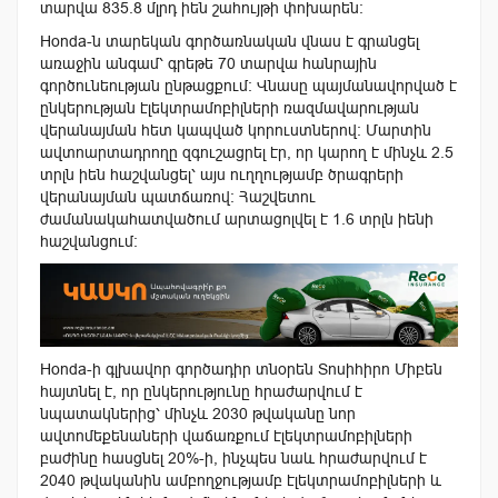
տարվա 835.8 մլրդ իեն շահույթի փոխարեն։
Honda-ն տարեկան գործառնական վնաս է գրանցել
առաջին անգամ՝ գրեթե 70 տարվա հանրային
գործունեության ընթացքում։ Վնասը պայմանավորված է
ընկերության էլեկտրամոբիլների ռազմավարության
վերանայման հետ կապված կորուստներով։ Մարտին
ավտոարտադրողը զգուշացրել էր, որ կարող է մինչև 2.5
տրլն իեն հաշվանցել՝ այս ուղղությամբ ծրագրերի
վերանայման պատճառով։ Հաշվետու
ժամանակահատվածում արտացոլվել է 1.6 տրլն իենի
հաշվանցում։
Honda-ի գլխավոր գործադիր տնօրեն Տոսիհիրո Միբեն
հայտնել է, որ ընկերությունը հրաժարվում է
նպատակներից՝ մինչև 2030 թվականը նոր
ավտոմեքենաների վաճառքում էլեկտրամոբիլների
բաժինը հասցնել 20%-ի, ինչպես նաև հրաժարվում է
2040 թվականին ամբողջությամբ էլեկտրամոբիլների և