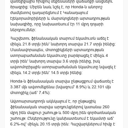
վառելիքային հիմքով մեքենաների վաճառքի անցնելու
ծրագրից։ Միբեն նաև նշել է, որ Honda-ն անորոշ
ժամկետով դադարեցնում է Կանադայում
էլեկտրամոբիլների և մարտկոցների արտադրության
նախագիծը, որը նախատեսում էր 11 մլրդ դոլարի
ներդրումներ։
Հաշվետու ֆինանսական տարում եկամուտն աճել է
մինչև 21.8 տրլն իեն՝ նախորդ տարվա 21.7 տրլն իենից։
Մասնավորապես, մոտոցիկլների արտադրության
ստորաբաժանման եկամուտը բարձրացել է մինչև 4
տրլն իեն՝ նախորդ տարվա 3.6 տրլն իենից, իսկ
ավտոմոբիլային ստորաբաժանման եկամուտը նվազել է
մինչև 14.2 տրլն իեն՝ 14.5 տրլն իենից։
Honda-ն ֆինանսական տարվա ընթացքում վաճառել է
3.387 մլն ավտոմեքենա (նվազում՝ 8.9%) և 22.101 մլն
մոտոցիկլ (աճ՝ 7.4%)։
Ավտոարտադրողն ակնկալում է, որ ընթացիկ
ֆինանսական տարվա արդյունքներով կստանա 260
մլրդ իեն մաքուր շահույթ և 500 մլրդ իեն գործառնական
շահույթ։ Ընկերությունը կանխատեսում է եկամտի աճ՝
6.2%-ով՝ մինչև 20.15 տրլն իեն։ Հաշվարկներում հիմք է